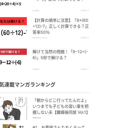
andGIRL
2026.8.7
【計算の順序に注意】「9×(60
÷12)-7」正しく計算できる？正
答率50％
DO-GEN どうげん
2026.8.7
解けて当然の問題！「9−12÷(-
6)」5秒で解ける？
andGIRL
2026.8.7
気連載マンガランキング
「朝からどこ行ってたんだよ」
いつまでも子どもの習い事を把
握しない夫【離婚後同居 Vol.1】
離婚後同居
#1 お義姉さんたちくるって、