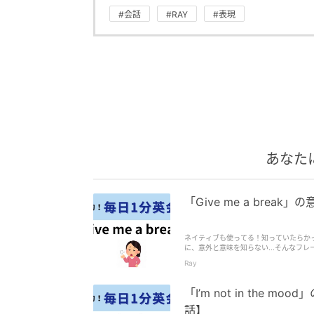
#会話
#RAY
#表現
あなた
「Give me a bre
ネイティブも使ってる！知っていたらか
に、意外と意味を知らない...そんなフ
Ray
「I’m not in the
話】