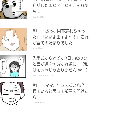
私話したよね？ ねぇ、それで
も…
ぜんぶ私のせい
#1 「あっ、財布忘れちゃっ
た」「いいよ出すよ〜！」これ
が全ての始まりでした
ママ友の財布
入学式からわずか3日、娘のひ
と言が運命の分かれ道に…【私
はモンペじゃありません Vol.1】
私はモンペじゃありません
#1 「ママ、生きてるよね？」
寝ていると思って部屋を開けた
ら
ママが家出した