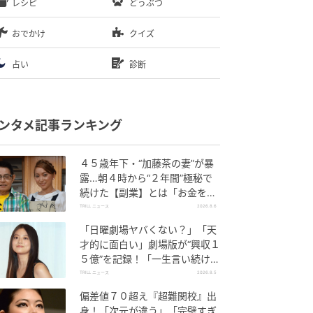
レシピ
どうぶつ
おでかけ
クイズ
占い
診断
ンタメ記事ランキング
４５歳年下・“加藤茶の妻”が暴
露…朝４時から“２年間”極秘で
続けた【副業】とは「お金を稼
ぐのって大変」
TRILL ニュース
2026.8.6
「日曜劇場ヤバくない？」「天
才的に面白い」劇場版が“興収１
５億”を記録！「一生言い続け
る」放送後も続く“切望の声”
TRILL ニュース
2026.8.5
偏差値７０超え『超難関校』出
身！「次元が違う」「完璧すぎ