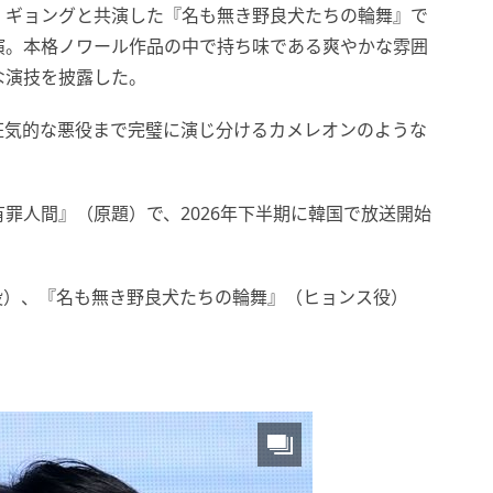
・ギョングと共演した『名も無き野良犬たちの輪舞』で
演。本格ノワール作品の中で持ち味である爽やかな雰囲
な演技を披露した。
狂気的な悪役まで完璧に演じ分けるカメレオンのような
罪人間』（原題）で、2026年下半期に韓国で放送開始
レ役）、『名も無き野良犬たちの輪舞』（ヒョンス役）