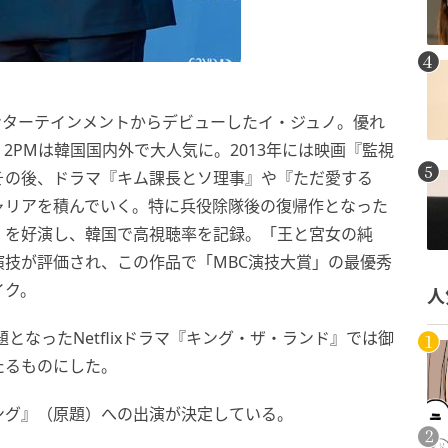
Pエンターテインメントからデビューしたイ・ジュノ。優れ
2PMは韓国国内外で大人気に。2013年には映画『監視
その後、ドラマ『キム課長とソ理事』や『ただ愛する
ャリアを積んでいく。特に兵役除隊後の復帰作となった
）を好演し、韓国で高視聴率を記録。「王と宮女の純
技が評価され、この作品で「MBC演技大賞」の最優秀
イク。
人
となったNetflixドラマ『キング・ザ・ランド』では御
たるものにした。
ング』（原題）への出演が決定している。