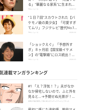
る」“華麗なる家系”に生まれた
【規格外の逸材】
TRILL ニュース
2026.8.5
“１日７回”スカウトされた【バ
ケモノ級の美少女】「可愛すぎ
てムリ」フジテレビ“歴代No.1
作”で輝いた『美人女優』
TRILL ニュース
2026.8.6
「ショックえぐ」「予想外す
ぎ」８ヶ月前【国宝級イケメ
ン】の“電撃婚”にロス続出！興
収“９５億超え”シリーズで輝い
TRILL ニュース
2026.8.5
た逸材
気連載マンガランキング
#1 「え？浮気！？」夫がなか
なか帰宅しないので、ふと外を
見ると…→予期せぬ光景が！｜
旦那の不倫が発覚して頭に来た
旦那の不倫が発覚して頭に来たのでメチャクチャにしてやった
のでメチャクチャにしてやった
最初に感じた違和感…普段マメ