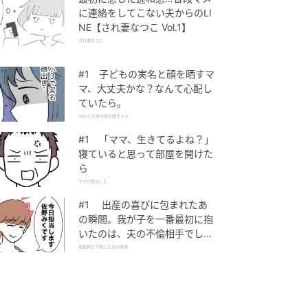
に連絡をしてこない夫からのLI
NE【され妻なつこ Vol.1】
され妻なつこ
#1 子どもの実名と顔を晒すマ
マ、大丈夫かな？なんて心配し
ていたら。
SNSに子供の顔を晒すママ
#1 「ママ、生きてるよね？」
寝ていると思って部屋を開けた
ら
ママが家出した
#1 出産の喜びに包まれたあ
の瞬間。我が子を一番最初に抱
いたのは、夫の不倫相手でし
た。
助産師と不倫した夫の末路