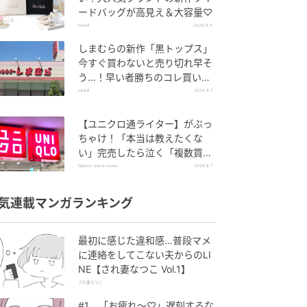
ードバッグが高見え＆大容量♡
michill
2026.8.8
しまむらの新作「黒トップス」
今すぐ買わないと売り切れ早そ
う…！早い者勝ちのコレ買いリ
スト
michill
2026.8.7
【ユニクロ通ライター】がぶっ
ちゃけ！「本当は教えたくな
い」完売したら泣く「複数買い
アイテム」
fashion trend news
2026.8.7
気連載マンガランキング
最初に感じた違和感…普段マメ
に連絡をしてこない夫からのLI
NE【され妻なつこ Vol.1】
され妻なつこ
#1 「お疲れ〜♡」遅刻するな