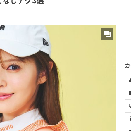
こなしテク3選
カ