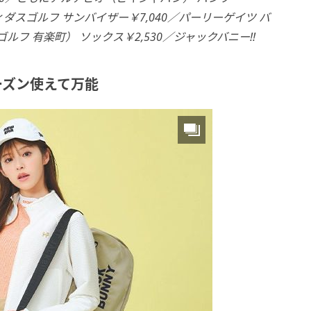
ディダスゴルフ サンバイ
ザー￥7,040／パーリーゲイツ バ
ルフ 有楽町） ソックス￥2,530／
ジャックバニー!!
ーズン使えて万能