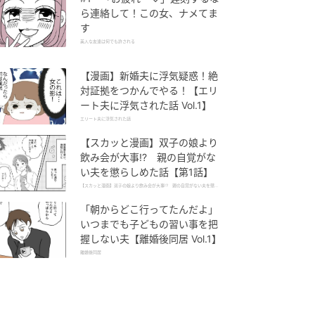
ら連絡して！この女、ナメてま
す
美人な友達は何でも許される
【漫画】新婚夫に浮気疑惑！絶
対証拠をつかんでやる！【エリ
ート夫に浮気された話 Vol.1】
エリート夫に浮気された話
【スカッと漫画】双子の娘より
飲み会が大事!? 親の自覚がな
い夫を懲らしめた話【第1話】
【スカッと漫画】双子の娘より飲み会が大事!? 親の自覚がない夫を懲ら
しめた話
「朝からどこ行ってたんだよ」
いつまでも子どもの習い事を把
握しない夫【離婚後同居 Vol.1】
離婚後同居