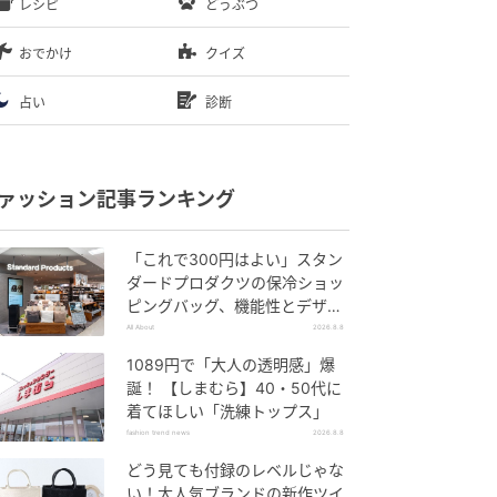
レシピ
どうぶつ
おでかけ
クイズ
占い
診断
ァッション記事ランキング
「これで300円はよい」スタン
ダードプロダクツの保冷ショッ
ピングバッグ、機能性とデザイ
ンでネット大絶賛
All About
2026.8.8
1089円で「大人の透明感」爆
誕！ 【しまむら】40・50代に
着てほしい「洗練トップス」
fashion trend news
2026.8.8
どう見ても付録のレベルじゃな
い！大人気ブランドの新作ツイ