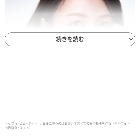
続きを読む
＜衣装クレジット＞
ブラウス￥7,150（Frene）ピアス￥50,380リング
￥84,040（ともにフェルセラ／ズットホリック）
顔の中心に光の層を仕込む
トップ
ビューティー
最後に塗るのは間違い？おとなの好印象肌を作る「ハイライト」
の最適タイミング
▶︎使用アイテム