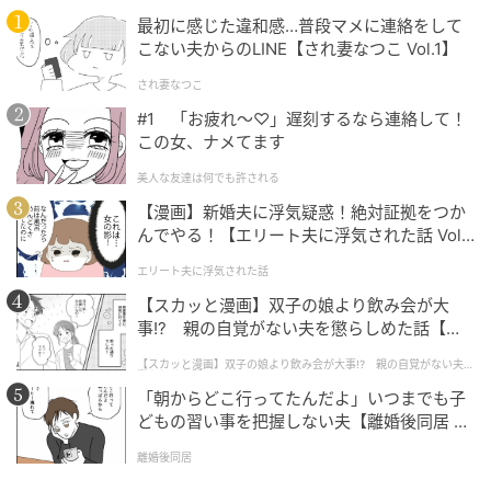
最初に感じた違和感…普段マメに連絡をして
こない夫からのLINE【され妻なつこ Vol.1】
Aのピンクの下地を目の下の三角ゾーン、鼻先、眉間、
され妻なつこ
顎先にのせ、スポンジで軽くのばして全体に馴染ませ
#1 「お疲れ〜♡」遅刻するなら連絡して！
る。くすみやシミ、毛穴が目立つほおは、Bのコンシ
この女、ナメてます
ーラーチークにCのリキッドハイライトを1:1でカクテ
美人な友達は何でも許される
ルし、顔の外側に向かってのばす。
【漫画】新婚夫に浮気疑惑！絶対証拠をつか
んでやる！【エリート夫に浮気された話 Vol.
＼チークの目安／
1】
エリート夫に浮気された話
【スカッと漫画】双子の娘より飲み会が大
事!? 親の自覚がない夫を懲らしめた話【第1
話】
【スカッと漫画】双子の娘より飲み会が大事!? 親の自覚がない夫を
懲らしめた話
「朝からどこ行ってたんだよ」いつまでも子
どもの習い事を把握しない夫【離婚後同居 Vo
l.1】
離婚後同居