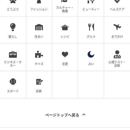
カルチャー・
どうぶつ
ファッション
ビューティー
ヘルスケア
教養
ディオールスキン フォーエヴァー グロウ ルミナイザー
02 ￥7,920（）
暮らし
住まい
レシピ
グルメ
おでかけ
ビジネス・マ
心理テスト・
クイズ
恋愛
占い
ネー
診断
スポーツ
診断
ページトップへ戻る
指先に取り、立体感を出したい目尻、鼻先、鼻根、上