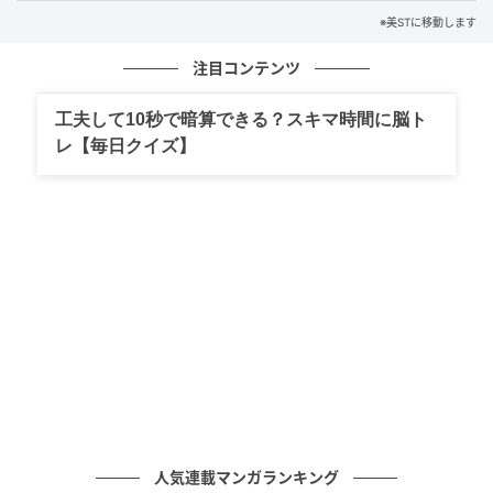
※美STに移動します
スポンジで軽くトントンとたたきこんで塗布するのが
ポイント。A.プリズム・リーブル・ケア＆カラー・セ
注目コンテンツ
ラム・プライマー ピンク 30ml ￥7,700（）B.ブリリア
ージュ カモフラージュ コンシーラーチーク 04
工夫して10秒で暗算できる？スキマ時間に脳ト
レ【毎日クイズ】
￥4,400（）C.RMK グロウ イルミネーター 1.8g
￥3,080（）
人気連載マンガランキング