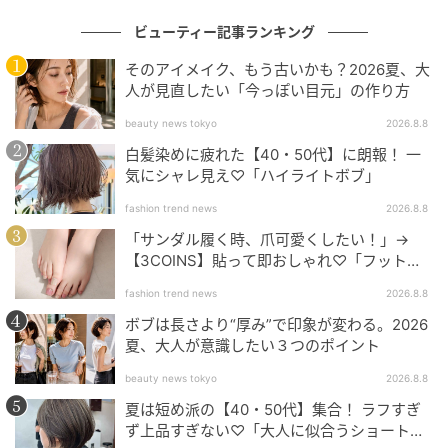
ビューティー記事ランキング
そのアイメイク、もう古いかも？2026夏、大
人が見直したい「今っぽい目元」の作り方
beauty news tokyo
2026.8.8
白髪染めに疲れた【40・50代】に朗報！ 一
気にシャレ見え♡「ハイライトボブ」
fashion trend news
2026.8.8
「サンダル履く時、爪可愛くしたい！」→
【3COINS】貼って即おしゃれ♡「フット用
コンシーラーチークとリキッドハイライト少量を混ぜ
ネイルチップ」
たものを、頰骨から塗りはじめ、鼻に向かって黒目下
fashion trend news
2026.8.8
の頰の中心部まで広範囲にのばして。
ボブは長さより“厚み”で印象が変わる。2026
夏、大人が意識したい３つのポイント
beauty news tokyo
2026.8.8
パウダーハイライトで肌を磨き上げる
夏は短め派の【40・50代】集合！ ラフすぎ
ず上品すぎない♡「大人に似合うショートボ