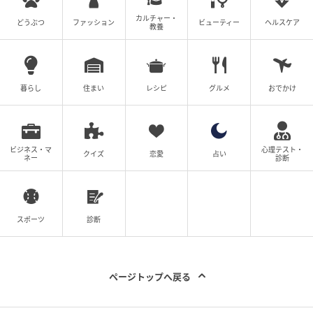
カルチャー・
どうぶつ
ファッション
ビューティー
ヘルスケア
元記事で読む
教養
次の記事
【ハローキティ】森香澄がナビ♡ “大人可愛
暮らし
住まい
レシピ
グルメ
おでかけ
い”「アイラブハローキティシリーズ」の新作
を全部見せ！
の記事をもっとみる
ビジネス・マ
心理テスト・
クイズ
恋愛
占い
ネー
診断
スポーツ
診断
ページトップへ戻る