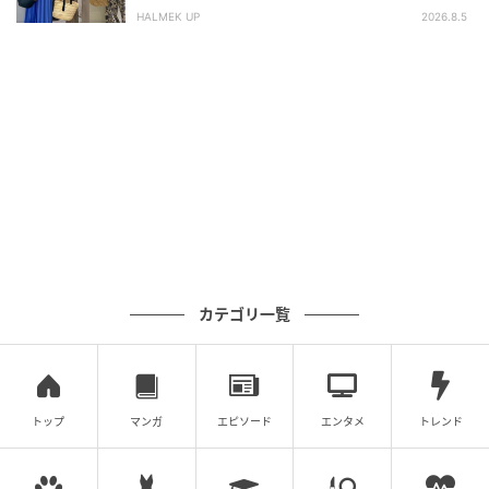
タイトシルエットでボディラインが綺麗に見える1枚。
HALMEK UP
2026.8.5
背中あきギンガムチェックワンピース¥21,780（ロザ
リームーン／Rosary）
photo : NA JINKYUNG[TRON](model), MAYA
KAJITA[e7](still)
styling : MOMOKO HARADA
hair & make-up : KYOHEI SASAMOTO[ilumini.]
model : MIZUKI KIRIHARA[CANDY TUNE]
カテゴリ一覧
edit : RIE HONDA
web edit : TOMOKO KUNISHIGE
トップ
マンガ
エピソード
エンタメ
トレンド
※記事の内容はsweet2026年4月号のものになります。
※画像・文章の無断転載はご遠慮ください。