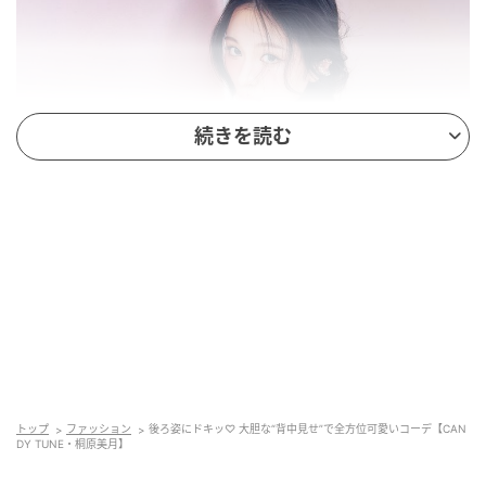
続きを読む
トップ
ファッション
後ろ姿にドキッ♡ 大胆な“背中見せ”で全方位可愛いコーデ【CAN
DY TUNE・桐原美月】