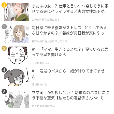
またあの女…？ 仕事と言いつつ楽しそうに電
話する夫にイライラする／夫の女性部下が気
になる（1）【夫婦の危機 まんが】
夫の女性部下が気になる
毎日家に来る義妹がストレス…どうしてみん
な甘やかすの？／義妹が毎日我が家にやって
くる（1）【義父母がシンドイんです！ まん
義妹が毎日我が家にやってくる
が】
#1 「ママ、生きてるよね？」寝ていると思
って部屋を開けたら
ママが家出した
#1 送迎のバスから「娘が降りてきてませ
ん」
娘が拐われた
程よくシアーなピンクで女性らしく。フリルつき背中
ママ同士が無視し合い？ 幼稚園のバス停に漂
あきトップス¥9,900（LILY BROWN／LILY BROWN ル
う不穏な空気【私たちの連絡係さん Vol.1】
ミネエスト新宿店）
私たちの連絡係さん