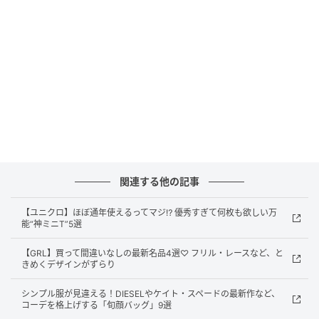
トップス¥19,580（ロザリームーン／Rosary）、ミニ
スカート¥22,000（SEA／エスストア）、イヤーカフ
¥2,530（Danae∴／SUSU PRESS）、リング
¥2,200（ISRIE）
首元にリボンのついた清楚なムードのコットンブラウ
スと、背中見せのウラハラ感にドキドキ… 。グレーミ
関連する他の記事
ニを合わせたシンプルなコーデで、サラッと着こなす
【ユニクロ】ほぼ通年使えるってマジ⁉ 優秀すぎて何枚も欲しい万
のが今年らしくて◎。
能“神ミニT”5選
【GRL】買って間違いなしの最新名品4選♡ フリル・レースなど、と
きめくデザインがずらり
シンプル服が見違える！DIESELやケイト・スペードの最新作など、
コーデを格上げする「旬顔バッグ」9選