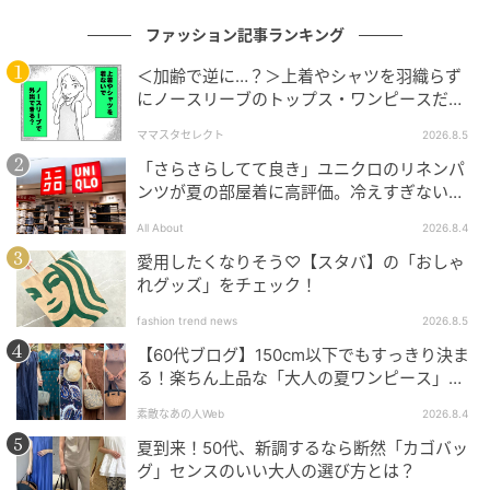
ファッション記事ランキング
＜加齢で逆に…？＞上着やシャツを羽織らず
にノースリーブのトップス・ワンピースだけ
で外出できる？
ママスタセレクト
2026.8.5
「さらさらしてて良き」ユニクロのリネンパ
ンツが夏の部屋着に高評価。冷えすぎない肌
触りが決め手
All About
2026.8.4
愛用したくなりそう♡【スタバ】の「おしゃ
れグッズ」をチェック！
fashion trend news
2026.8.5
【60代ブログ】150cm以下でもすっきり決ま
る！楽ちん上品な「大人の夏ワンピース」コ
ーデ６選
素敵なあの人Web
2026.8.4
夏到来！50代、新調するなら断然「カゴバッ
グ」センスのいい大人の選び方とは？