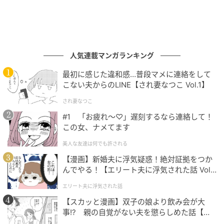
リップ オイル バーム 00 ￥4,070（6／5限定発売）／クラランス
人気連載マンガランキング
オイルとバームのハイブリッド、かつ冷感テクスチャ
最初に感じた違和感…普段マメに連絡をして
ー。唇のpHで自然な赤みに発色し、繊細なシマーパー
こない夫からのLINE【され妻なつこ Vol.1】
ルがちらり。
され妻なつこ
#1 「お疲れ〜♡」遅刻するなら連絡して！
3. ディオール Dior
この女、ナメてます
美人な友達は何でも許される
【漫画】新婚夫に浮気疑惑！絶対証拠をつか
んでやる！【エリート夫に浮気された話 Vol.
1】
エリート夫に浮気された話
【スカッと漫画】双子の娘より飲み会が大
事!? 親の自覚がない夫を懲らしめた話【第1
話】