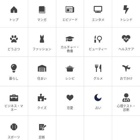
Wトリートメントオイル クール 50ml ￥4,400（限定発売）／RMK Division
トップ
マンガ
エピソード
エンタメ
トレンド
ひんやりしながら潤いを与える2層式オイルが今年も登
場。肌を柔らかく、水分と油分のバランスも整える。
清涼感あふれる香りも夏にぴったり。
カルチャー・
どうぶつ
ファッション
ビューティー
ヘルスケア
教養
5. デコルテ Decorté
暮らし
住まい
レシピ
グルメ
おでかけ
ビジネス・マ
心理テスト・
クイズ
恋愛
占い
ネー
診断
スポーツ
診断