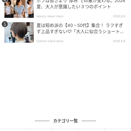
ボブは長さより“厚み”で印象が変わる。2026
4. アールエムケー RMK
夏、大人が意識したい３つのポイント
beauty news tokyo
2026.8.8
夏は短め派の【40・50代】集合！ ラフすぎ
ず上品すぎない♡「大人に似合うショートボ
ブ」
fashion trend news
2026.8.8
カテゴリ一覧