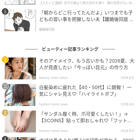
【スカッと漫画】双子の娘より飲み会が大事!? 親の自覚がない夫を
懲らしめた話
「朝からどこ行ってたんだよ」いつまでも子
どもの習い事を把握しない夫【離婚後同居 Vo
l.1】
離婚後同居
ビューティー記事ランキング
そのアイメイク、もう古いかも？2026夏、大
人が見直したい「今っぽい目元」の作り方
beauty news tokyo
2026.8.8
ディオールショウ フラッシュ スティック 024 ￥6,160／パルファン・クリス
白髪染めに疲れた【40・50代】に朗報！ 一
チャン・ディオール
気にシャレ見え♡「ハイライトボブ」
するすると伸びるスティックは、アイメイクのベース
fashion trend news
2026.8.8
やアイシャドウに。定番6色から、ブルーのパールが潜
「サンダル履く時、爪可愛くしたい！」→
【3COINS】貼って即おしゃれ♡「フット用
むセレスティアル スターを。
ネイルチップ」
fashion trend news
2026.8.8