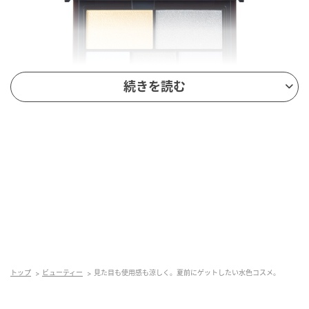
続きを読む
インウイ アイズ 10 ￥7,700（限定発売）／資生堂
グレイッシュな色調にさまざまなパールが煌めき、肌
トップ
ビューティー
見た目も使用感も涼しく。夏前にゲットしたい水色コスメ。
の色を透かしながら柔らかに発色。立体感のあるクー
ルな目元を演出。