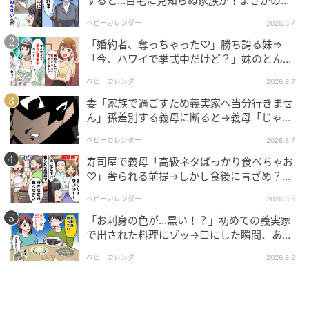
すると…自宅に見知らぬ家族が！まさかの真
相とは！？
「最初はそのままお義母さんに管理してもらう感じ
ベビーカレンダー
2026.8.7
で」と一歩詰め寄り、
「婚約者、奪っちゃった♡」勝ち誇る妹⇒
「今、ハワイで挙式中だけど？」妹のとんで
もない勘違いとは
ベビーカレンダー
2026.8.7
妻「家族で過ごすため義実家へ当分行きませ
ん」孫差別する義母に断ると→義母「じゃ
あ、私は…」妻絶句＜こどおじ義兄＞
ベビーカレンダー
2026.8.7
寿司屋で義母「高級ネタばっかり食べちゃお
♡」奢られる前提→しかし食後に青ざめ？通
報され警察沙汰！
ベビーカレンダー
2026.8.6
「お刺身の色が…黒い！？」初めての義実家
で出された料理にゾッ→口にした瞬間、あ
然！刺身の正体は
ベビーカレンダー
2026.8.6