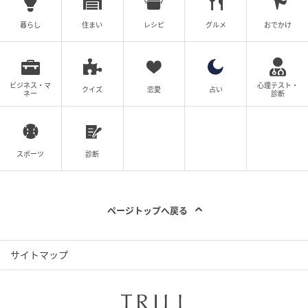
暮らし
住まい
レシピ
グルメ
おでかけ
ビジネス・マ
心理テスト・
クイズ
恋愛
占い
ネー
診断
ママ広場
スポーツ
診断
「『夫婦間でもお金のことはしっかりして』って、話
しているお義母さんだもん！」とさらにコウタに詰め
寄りながら言いました。
ページトップへ戻る
サイトマップ