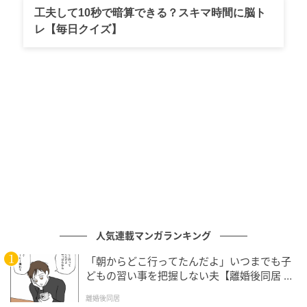
工夫して10秒で暗算できる？スキマ時間に脳ト
レ【毎日クイズ】
人気連載マンガランキング
ママ広場
「朝からどこ行ってたんだよ」いつまでも子
「コウタ、『お母さん思い』だもんね」とニッコリし
どもの習い事を把握しない夫【離婚後同居 Vo
て言い、
l.1】
離婚後同居