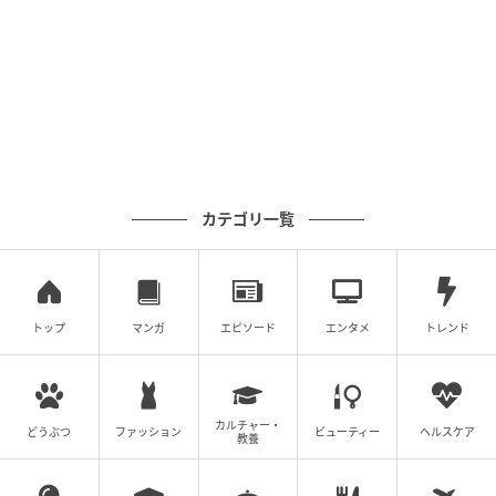
ママ広場
「今どれだけ貯まってるかとか、毎月のお給料の流れ
を把握するだけでもいいかも」そう言いながらまた一
歩。
カテゴリ一覧
トップ
マンガ
エピソード
エンタメ
トレンド
カルチャー・
どうぶつ
ファッション
ビューティー
ヘルスケア
教養