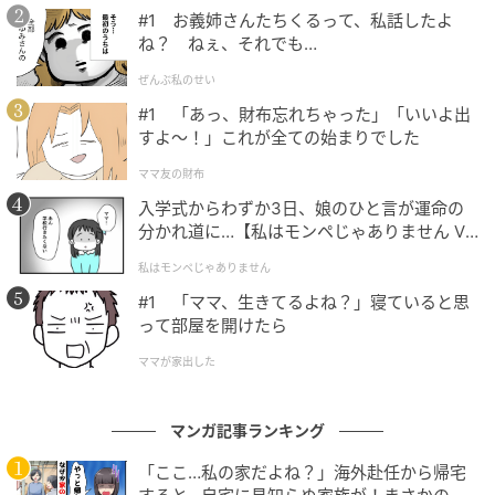
#1 お義姉さんたちくるって、私話したよ
ね？ ねぇ、それでも…
ぜんぶ私のせい
#1 「あっ、財布忘れちゃった」「いいよ出
すよ〜！」これが全ての始まりでした
ママ友の財布
入学式からわずか3日、娘のひと言が運命の
分かれ道に…【私はモンペじゃありません Vo
l.1】
私はモンペじゃありません
#1 「ママ、生きてるよね？」寝ていると思
って部屋を開けたら
ママが家出した
マンガ記事ランキング
「ここ…私の家だよね？」海外赴任から帰宅
ママ広場