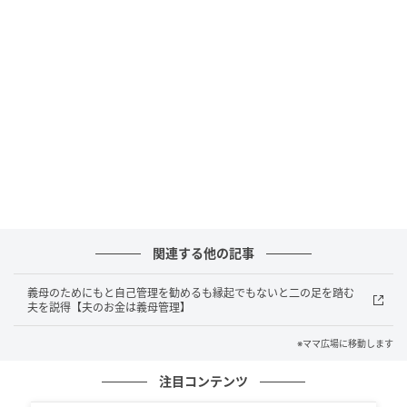
ママ広場
義母にもコウタにもうんざりした私は、義母に何かあ
った時、コウタが何も知らないのは困るのでは？と、
義母のためにもコウタ自身が管理することを勧めまし
たが、「え～、そうかな・・」と私の言葉を信じ切れ
ないようでした。
でもその後、「でも確かに、母さんに何かあった時に
関連する他の記事
すぐに助けてあげたいしな～」と呟くコウタの言葉を
義母のためにもと自己管理を勧めるも縁起でもないと二の足を踏む
聞いて、「だよね」と同意した後、
夫を説得【夫のお金は義母管理】
※ママ広場に移動します
注目コンテンツ