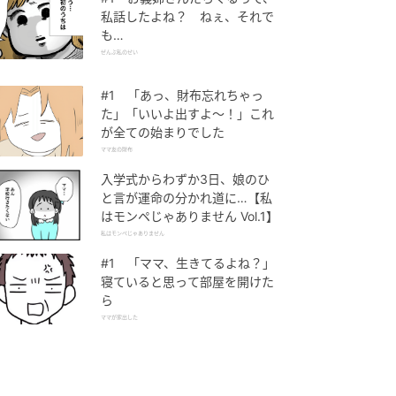
私話したよね？ ねぇ、それで
も…
ぜんぶ私のせい
#1 「あっ、財布忘れちゃっ
た」「いいよ出すよ〜！」これ
が全ての始まりでした
ママ友の財布
入学式からわずか3日、娘のひ
と言が運命の分かれ道に…【私
はモンペじゃありません Vol.1】
私はモンペじゃありません
#1 「ママ、生きてるよね？」
寝ていると思って部屋を開けた
ら
ママが家出した