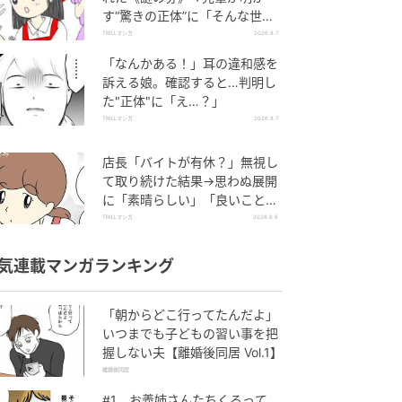
す“驚きの正体”に「そんな世代
差があるんですね」
TRILLマンガ
2026.8.7
「なんかある！」耳の違和感を
訴える娘。確認すると…判明し
た"正体"に「え…？」
TRILLマンガ
2026.8.7
店長「バイトが有休？」無視し
て取り続けた結果→思わぬ展開
に「素晴らしい」「良いことし
ましたね」
TRILLマンガ
2026.8.6
気連載マンガランキング
「朝からどこ行ってたんだよ」
いつまでも子どもの習い事を把
握しない夫【離婚後同居 Vol.1】
離婚後同居
#1 お義姉さんたちくるって、