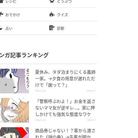
レシピ
どうぶつ
おでかけ
クイズ
占い
診断
ンガ記事ランキング
夏休み、タダ泊まりにくる義姉
一家。→夕食の用意が遅れただ
けで「謝って？」
TRILLマンガ
2026.8.7
「警察呼ぶわよ！」お金を返さ
ないママ友が逆ギレ…。家に押
しかけても強気な態度なワケ
TRILLマンガ
2026.8.7
商品券じゃない！？客から渡さ
れた《謎の券》→先輩が明か