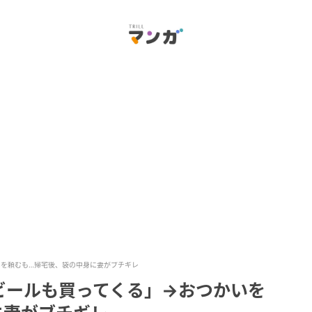
を頼むも…帰宅後、袋の中身に妻がブチギレ
ビールも買ってくる」→おつかいを