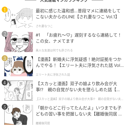
最初に感じた違和感…普段マメに連絡をして
こない夫からのLINE【され妻なつこ Vol.1】
され妻なつこ
#1 「お疲れ〜♡」遅刻するなら連絡して！
この女、ナメてます
美人な友達は何でも許される
【漫画】新婚夫に浮気疑惑！絶対証拠をつか
んでやる！【エリート夫に浮気された話 Vol.
1】
エリート夫に浮気された話
【スカッと漫画】双子の娘より飲み会が大
事!? 親の自覚がない夫を懲らしめた話【第1
話】
【スカッと漫画】双子の娘より飲み会が大事!? 親の自覚がない夫を
懲らしめた話
「朝からどこ行ってたんだよ」いつまでも子
どもの習い事を把握しない夫【離婚後同居 Vo
l.1】
離婚後同居