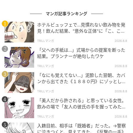
マンガ記事ランキング
ホテルビュッフェで…見慣れない飲み物を発
見！飲んだ結果、"意外な正体"に「こ、これ
は…！」
TRILLマンガ
2026.8.8
「父への手紙は…」式場からの提案を断った
結果。プランナーが絶句したワケ
TRILLマンガ
2026.8.8
「なにも覚えてない…」泥酔した翌朝、カバ
ンから出てきた《１８８０円》にゾッとした
ワケ
TRILLマンガ
2026.8.8
「美人だから許される」と思っている女性。
飲みの場で「友人の彼氏の手を握ってみた」
結果、“思わぬ反撃”に絶句
TRILLマンガ
2026.8.8
入籍目前、相手は「既婚者」だった。→警察
に泣きつくと、見えてきた、《反撃の一手》