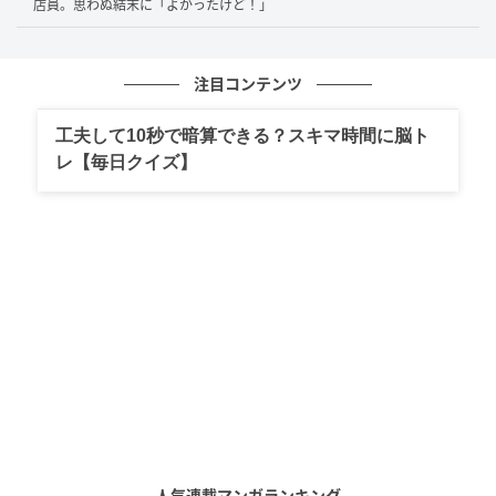
店員。思わぬ結末に「よかったけど！」
店員から「お会計158円となります」と金額を告げら
れると、スマートフォンの画面を見せながら「支払いd
注目コンテンツ
払いでお願いします」と伝えます。
工夫して10秒で暗算できる？スキマ時間に脳ト
普段のちょっとした買い物のひとコマですが、この「d
レ【毎日クイズ】
払い」という言葉に、店員が「え！？」と驚いた反応
を返します。不意を突かれたようなリアクションに、
さーかさん自身も驚いてしまい、内心で「なんか変な
こと言った！？」と戸惑う様子が表れます。
雷のような背景エフェクトが、その一瞬のビックリ感
と気まずさをコミカルに強調しています。店内のカウ
ンター越しに気まずそうに向き合うふたり。
ごく普通の出来事でも、ちょっとしたやりとりひとつ
で、思いがけなく不安になってしまうことってありま
すよね。自分では普通に思っていた発言なのに、反応
人気連載マンガランキング