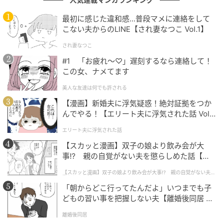
が違うとつい「これでよかったのかな？」と考えてし
最初に感じた違和感…普段マメに連絡をして
まう経験に、多くの人が共感できるシーンです。
こない夫からのLINE【され妻なつこ Vol.1】
X（旧Twitter）：さーか（
@saka02_
）
され妻なつこ
#1 「お疲れ〜♡」遅刻するなら連絡して！
クリエイター情報
この女、ナメてます
美人な友達は何でも許される
さーか
【漫画】新婚夫に浮気疑惑！絶対証拠をつか
日常で起きた出来事や、ふと思いついた創作エピソ
んでやる！【エリート夫に浮気された話 Vol.
ードを漫画にして発信。趣味はポイントを貯めるこ
と。身近な出来事を独自の視点で描き、SNSで発信
1】
エリート夫に浮気された話
中。
【スカッと漫画】双子の娘より飲み会が大
作品をもっとみる
事!? 親の自覚がない夫を懲らしめた話【第1
話】
【スカッと漫画】双子の娘より飲み会が大事!? 親の自覚がない夫を
懲らしめた話
「朝からどこ行ってたんだよ」いつまでも子
の記事をもっとみる
どもの習い事を把握しない夫【離婚後同居 Vo
l.1】
離婚後同居