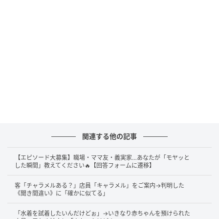
関連する他の記事
【エピソード大募集】職場・ママ友・義実家…あなたが「モヤッと
した瞬間」教えてください🔥【回答フォームに遷移】
客「チャラメルある？」店員「キャラメル」をご案内→判明した
《聞き間違い》に「確かに似てる」
X（旧Twitter）：さーか（
@saka02_
）
「水着を試着したいんだけどぉ」→いきなり赤ちゃんを預けられた
さーかさんがコンビニで買い物をし、レジでお会計。