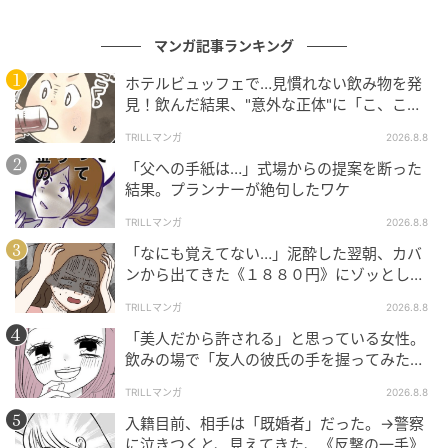
おすすめ連載マンガ
マンガ記事ランキング
ホテルビュッフェで…見慣れない飲み物を発
見！飲んだ結果、"意外な正体"に「こ、これ
は…！」
海外宿での盗難未遂事
愛猫と別れ、ぽっかり
「今から死にま〜す
不倫返し
TRILLマンガ
2026.8.8
件。
空いた穴。そこにやっ
♡」
てきたのは
「父への手紙は…」式場からの提案を断った
第1話
第1話
第1話
第1
結果。プランナーが絶句したワケ
TRILLマンガ
2026.8.8
「なにも覚えてない…」泥酔した翌朝、カバ
ンから出てきた《１８８０円》にゾッとした
ワケ
TRILLマンガ
2026.8.8
「美人だから許される」と思っている女性。
飲みの場で「友人の彼氏の手を握ってみた」
結果、“思わぬ反撃”に絶句
TRILLマンガ
2026.8.8
入籍目前、相手は「既婚者」だった。→警察
に泣きつくと、見えてきた、《反撃の一手》