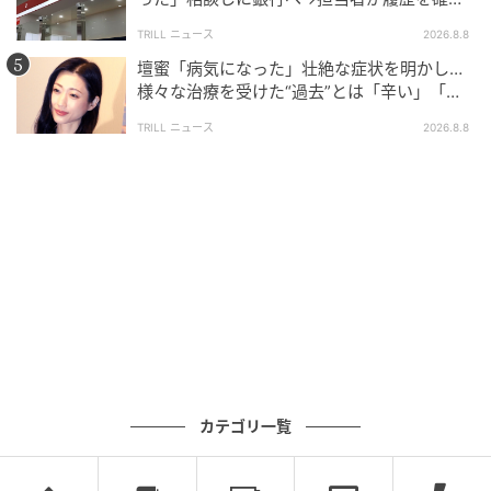
したところ…判明した“恐ろしい事実”
TRILL ニュース
2026.8.8
壇蜜「病気になった」壮絶な症状を明かし…
様々な治療を受けた“過去”とは「辛い」「苦
しい」
TRILL ニュース
2026.8.8
ブログ：山野しらす（
しらす大盛りブログ
）
#172 お母さんからだ…
カテゴリ一覧
次の話を読む
前の話
第172話