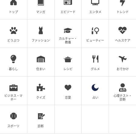
トップ
マンガ
エピソード
エンタメ
トレンド
放置子が毒親から離れて幸せになる話
山野しらす
全話一覧を見る
カルチャー・
どうぶつ
ファッション
ビューティー
ヘルスケア
教養
クリエイター情報
暮らし
住まい
山野しらす
レシピ
グルメ
おでかけ
2児の母。知人の体験談など、様々な人生のエピソー
ドを題材にし、Instagramなどで発信しています。
作品をもっとみる
ビジネス・マ
心理テスト・
クイズ
恋愛
占い
ネー
診断
の記事をもっとみる
スポーツ
診断