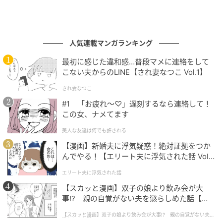
人気連載マンガランキング
最初に感じた違和感…普段マメに連絡をして
こない夫からのLINE【され妻なつこ Vol.1】
され妻なつこ
#1 「お疲れ〜♡」遅刻するなら連絡して！
この女、ナメてます
美人な友達は何でも許される
【漫画】新婚夫に浮気疑惑！絶対証拠をつか
んでやる！【エリート夫に浮気された話 Vol.
1】
エリート夫に浮気された話
【スカッと漫画】双子の娘より飲み会が大
事!? 親の自覚がない夫を懲らしめた話【第1
話】
【スカッと漫画】双子の娘より飲み会が大事!? 親の自覚がない夫を
懲らしめた話