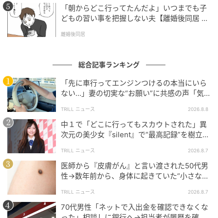
「朝からどこ行ってたんだよ」いつまでも子
どもの習い事を把握しない夫【離婚後同居 Vo
l.1】
離婚後同居
総合記事ランキング
「先に車行ってエンジンつけるの本当にいら
ない…」妻の切実な“お願い”に共感の声「気
づかないんですよね…」
TRILL ニュース
2026.8.8
中１で「どこに行ってもスカウトされた」異
次元の美少女『silent』で“最高記録”を樹立し
た「反則級」の【トップ女優】
TRILL ニュース
2026.8.7
医師から『皮膚がん』と言い渡された50代男
性→数年前から、身体に起きていた“小さな異
変”に「あのとき受診していれば…」
TRILL ニュース
2026.8.7
70代男性「ネットで入出金を確認できなくな
った」相談しに銀行へ→担当者が履歴を確認