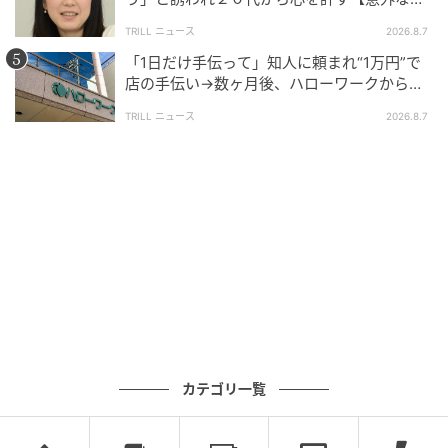
友芸人】とは？
TRILL ニュース
2026.8.7
「1日だけ手伝って」知人に頼まれ“1万円”で
店の手伝い→数ヶ月後、ハローワークから届
いた電話に50代女性が“青ざめたワケ”
TRILL ニュース
2026.8.7
ブログ：山野しらす（
しらす大盛りブログ
）
#111 そんな生き方人付き合い壊れるよ
カテゴリ一覧
次の話を読む
前の話
第111話