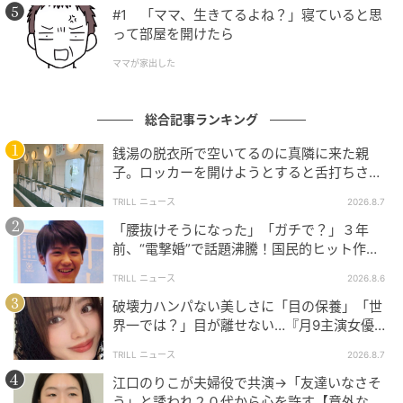
#1 「ママ、生きてるよね？」寝ていると思
って部屋を開けたら
ママが家出した
総合記事ランキング
銭湯の脱衣所で空いてるのに真隣に来た親
子。ロッカーを開けようとすると舌打ちさ
れ…→直後、娘の放った“純粋な一言”に「心の
TRILL ニュース
2026.8.7
中で拍手」
「腰抜けそうになった」「ガチで？」３年
前、“電撃婚”で話題沸騰！国民的ヒット作
『逃げ恥』で異彩放った【国宝級イケメン】
TRILL ニュース
2026.8.6
破壊力ハンパない美しさに「目の保養」「世
界一では？」目が離せない…『月9主演女優
（34歳）』“極上”美ショットがすごい
TRILL ニュース
2026.8.7
江口のりこが夫婦役で共演→「友達いなさそ
う」と誘われ２０代から心を許す【意外な親