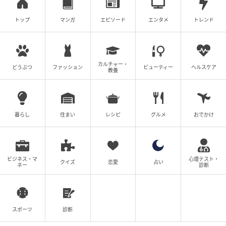
トップ
マンガ
エピソード
エンタメ
トレンド
放置子が毒親から離れて幸せになる話
山野しらす
全話一覧を見る
カルチャー・
どうぶつ
ファッション
ビューティー
ヘルスケア
教養
クリエイター情報
暮らし
住まい
山野しらす
レシピ
グルメ
おでかけ
2児の母。知人の体験談など、様々な人生のエピソー
ドを題材にし、Instagramなどで発信しています。
作品をもっとみる
ビジネス・マ
心理テスト・
クイズ
恋愛
占い
ネー
診断
の記事をもっとみる
スポーツ
診断