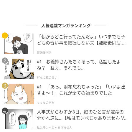
人気連載マンガランキング
「朝からどこ行ってたんだよ」いつまでも子
どもの習い事を把握しない夫【離婚後同居 Vo
l.1】
離婚後同居
#1 お義姉さんたちくるって、私話したよ
ね？ ねぇ、それでも…
ぜんぶ私のせい
#1 「あっ、財布忘れちゃった」「いいよ出
すよ〜！」これが全ての始まりでした
ママ友の財布
入学式からわずか3日、娘のひと言が運命の
分かれ道に…【私はモンペじゃありません Vo
l.1】
私はモンペじゃありません