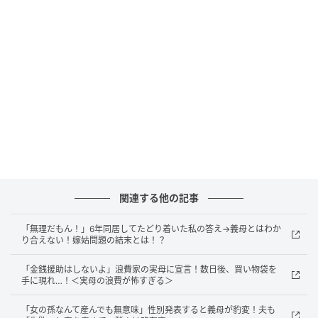
私は「無理やり抱っこしたからさらに泣いてしまった
のに……」という怒りと、長男を悪く言われたことでと
ても悲しくなりました。そのとき夫は、農作業のため
少し離れた畑に行っていたため助けを求めることもで
きません。
言い返すこともできずモヤモヤした気持ちを抑えよう
としたそのときです。「あのさ……」と奥の部屋から、
義妹が出てきました。
関連する他の記事
義妹は義母に「さっきのって男女差別？ 私のおなかの
子が男の子だったらどうするの？ 出産後は実家に帰ろ
「無理だもん！」6年同居してたどり着いた私の答え→義母とはわか
うかと思っていたけど、男女差別する人と一緒に育児
り合えない！嫁姑問題の結末とは！？
したくないから、家に帰るね」と言います。
「金銭援助はしないよ」浪費家の実母に宣言！数日後、買い物袋を
手に現れ…！＜実母の浪費が怖すぎる＞
すると「え！ そんなこと言わないでよ」と、ショック
を受ける義母。この日義実家に帰省したのは、義妹の
「女の孫なんて産んでも無意味」性別発表すると義母が豹変！夫も