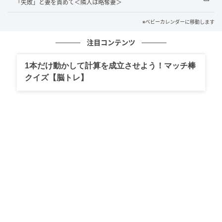
「失敗」と妻を責めて＜隣人は略奪妻＞
戌の日をお祝いするためでした。義母は義妹の妊娠を
とても喜び、出産後に義妹と赤ちゃんが義実家で暮ら
※ベビーカレンダーに移動します
せるよう、妊娠がわかってすぐ部屋をひとつ空けて準
注目コンテンツ
備するほど、義妹の出産が待ち遠しい様子でした。
1本だけ動かして計算を成立させよう！マッチ棒
「里帰りしない」と義妹に言われよほどショックだっ
クイズ【脳トレ】
たのか、その後の戌の日のお祝いでも、驚くほど静か
な義母。それを見た義妹は「お母さんも反省している
から」と里帰りすることを決め「大変だと思うけど、
サポートお願いね」と義母に伝えていました。
その後、義母の機嫌も直り「嫁ちゃんごめんなさい。
長男くんもごめんね。私の考えを改めるわ」と、私と
長男に謝ってくれたのでした。私は義妹に「助けてく
れてありがとう」と伝えると「母のひどい発言で傷つ
けてごめんね。何かあったらいつでも言ってね」とや
さしく言ってくれたのでした。