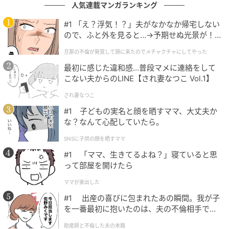
人気連載マンガランキング
当時は長男だけでしたが、現在は長女と次女が生ま
#1 「え？浮気！？」夫がなかなか帰宅しない
れ、私もつい男の子と女の子を比べてしまいそうにな
ので、ふと外を見ると…→予期せぬ光景が！
ります。そのときにはこの出来事を思い出し、男女関
｜旦那の不倫が発覚して頭に来たのでメチャ
旦那の不倫が発覚して頭に来たのでメチャクチャにしてやった
クチャにしてやった
係なくその子の成長に寄り添えるよう心がけていま
最初に感じた違和感…普段マメに連絡をして
す。
こない夫からのLINE【され妻なつこ Vol.1】
著者：下野香月／30代・ライター。面倒見のいい6歳
され妻なつこ
の長男と、ひょうきんな4歳の長女、甘えじょうずな2
#1 子どもの実名と顔を晒すママ、大丈夫か
な？なんて心配していたら。
歳の次女を育てている元保育士ママ。在宅勤務を目指
しスキルアップ中。日々子どもたちに癒やされなが
SNSに子供の顔を晒すママ
ら、忙しくにぎやかな毎日を送る。
#1 「ママ、生きてるよね？」寝ていると思
って部屋を開けたら
イラスト：yoichigo
ママが家出した
#1 出産の喜びに包まれたあの瞬間。我が子
※ベビーカレンダーが独自に実施したアンケートで集
を一番最初に抱いたのは、夫の不倫相手でし
めた読者様の体験談をもとに記事化しています
た。
助産師と不倫した夫の末路