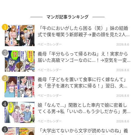
ベビーカレンダー編集部
マンガ記事ランキング
元記事で読む
「牛のにおいがしたら困る（笑）」妹の結婚
クリエイター情報
式で僕を嘲笑う新郎親子→妻の顔を見た2人が
絶句したワケ
ベビーカレンダー
2026.8.6
ベビーカレンダー
義母「半分もらって帰るわね」え！実家から
ベビーカレンダーは妊娠・出産・育児の情報サイト
届いた高級マンゴーなのに…！→空気を一変
です。みんなのクチコミや体験談から産婦人科検
させた4歳娘の痛快な一言とは
索、おでかけ情報、離乳食レシピまで。月間利用者1
ベビーカレンダー
2026.8.6
000万人以上。
義母「子どもを置いて食事に行く嫁なんて」
作品をもっとみる
夫「息子を連れて実家に帰る！」翌日、夫が
謝罪してきたワケ
ベビーカレンダー
2026.8.6
娘「なんで…」閑散とした車内で娘に密着し
の記事をもっとみる
てくる男→私「いいの…もう少しだから」男
が血相を変え逃げたワケ
ベビーカレンダー
2026.8.6
「大学出てないから文字が読めないのね」義