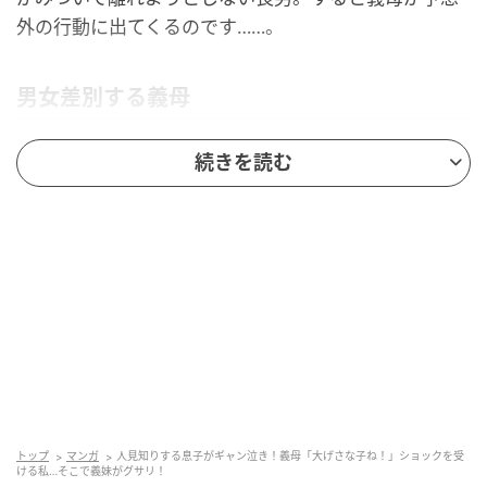
外の行動に出てくるのです……。
男女差別する義母
義母は「ばぁばだったら泣かないわよね！」と言いな
続きを読む
がら、半ば無理やり私から長男を引き離し抱っこした
のです。
人見知りが激しい長男は、パニックになってしまい大
泣きして暴れます。義母から離れ、私が抱っこしてい
てもなかなか泣き止みません。
すると「こんなことで大泣きするなんて大げさね。人
見知りも激しいし……。これだから男の子は嫌なのよ」
と、大泣きしている長男の声に負けないくらいの大声
トップ
マンガ
人見知りする息子がギャン泣き！義母「大げさな子ね！」ショックを受
で、男女差別ともとれる発言をしたのです。
ける私…そこで義妹がグサリ！