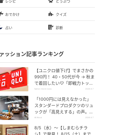
レシピ
どうぶつ
おでかけ
クイズ
占い
診断
ァッション記事ランキング
【ユニクロ値下げ】でまさかの
990円！ 40・50代が今 → 秋ま
で着回したい♡「即戦力トップ
ス」
fashion trend news
2026.8.7
「1000円には見えなかった」
スタンダードプロダクツのリュ
ックが「高見えする」の声。2
個購入する人も
All About
2026.8.7
8/5（水）〜【しまむらチラ
シ】で発見！ 8/15（土）まで