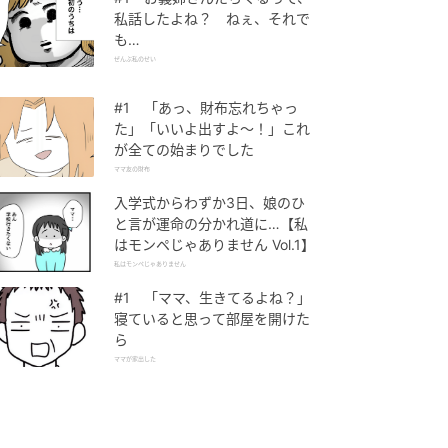
私話したよね？ ねぇ、それで
も…
ぜんぶ私のせい
#1 「あっ、財布忘れちゃっ
た」「いいよ出すよ〜！」これ
が全ての始まりでした
ママ友の財布
入学式からわずか3日、娘のひ
と言が運命の分かれ道に…【私
はモンペじゃありません Vol.1】
私はモンペじゃありません
#1 「ママ、生きてるよね？」
寝ていると思って部屋を開けた
ら
ママが家出した