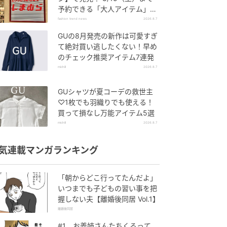
予約できる「大人アイテム」っ
て？
fashion trend news
2026.8.7
GUの8月発売の新作は可愛すぎ
て絶対買い逃したくない！早め
のチェック推奨アイテム7連発
michill
2026.8.7
GUシャツが夏コーデの救世主
♡1枚でも羽織りでも使える！
買って損なし万能アイテム5選
michill
2026.8.7
気連載マンガランキング
「朝からどこ行ってたんだよ」
いつまでも子どもの習い事を把
握しない夫【離婚後同居 Vol.1】
離婚後同居
#1 お義姉さんたちくるって、