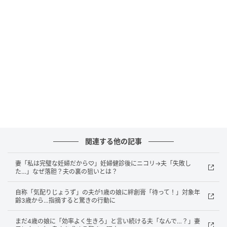
たくない言葉でした。
母親の最期よりも遺産が大事！？
ある朝、義母の体調が急変。私たちは慌てて病院へ連
れて行き、そのまま入院することになりました。医師
からは厳しい状況であると告げられ、私はすぐに義姉
にも連絡を入れましたが、彼女が病院に現れることは
ありませんでした。
関連する他の記事
その間、義姉は誰もいなくなった私たちの家にあがり
込み、あろうことか義母の部屋を漁っていたのです。
妻「私は完璧な妊婦だから♡」妊婦健診後にニコリ→夫「失敗し
た…」なぜ落胆？夫の裏の狙いとは？
そこで彼女が見つけたのは、義母の遺言書でした。
自称「気配りじょうず」の夫が1歳の娘に絆創膏「待って！」対象年
そこには「全財産を息子に譲る」という内容が記され
齢3歳から…指摘すると驚きの行動に
ていたそうです。それを知った義姉は逆上し、病院に
まだ4歳の娘に「効率よく生きろ」と言い続ける夫「なんで…？」妻