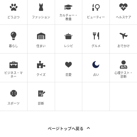
る？」くらいの軽い感じでダイヤモンドの指輪が出て
きたら、驚くしかありません。
カルチャー・
どうぶつ
ファッション
ビューティー
ヘルスケア
教養
彼女は今も僕の隣にいて、記念日や少し特別な外出の
ときには、今でもあの指輪を大切につけてくれていま
す。
暮らし
住まい
レシピ
グルメ
おでかけ
当時の僕は、彼女のリアクションを何百通りも想像し
ていました。それでも、まさか「本物？」と言われる
ビジネス・マ
心理テスト・
とは思っていませんでした。
クイズ
恋愛
占い
ネー
診断
だからこそ、僕は一生、あの日のことを忘れずにいら
れるのかもしれません。
スポーツ
診断
著者：森川恒一／50代男性・関東在住。教育関連の仕
事に長く携わり、文章指導や作文指導にもかかわって
きた。趣味は写真撮影と文章を書くこと。
ページトップへ戻る