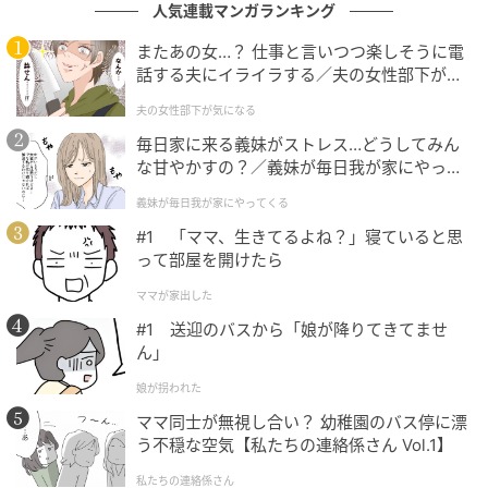
人気連載マンガランキング
机の引き出しの奥。そこには、彼女を驚かせて、喜ば
せて、泣かせるかもしれない秘密のお宝が眠っていま
またあの女…？ 仕事と言いつつ楽しそうに電
した。
話する夫にイライラする／夫の女性部下が気
になる（1）【夫婦の危機 まんが】
夫の女性部下が気になる
僕だけが、妙にドキドキしていました。そして、つい
毎日家に来る義妹がストレス…どうしてみん
魔が差してしまったのです。
な甘やかすの？／義妹が毎日我が家にやって
くる（1）【義父母がシンドイんです！ まん
フライングでした。
義妹が毎日我が家にやってくる
が】
#1 「ママ、生きてるよね？」寝ていると思
「あのさ、ちょっとこれ、試しにはめてみる？」
って部屋を開けたら
ママが家出した
「え、何？」
#1 送迎のバスから「娘が降りてきてませ
ん」
彼女は少し面倒くさそうに答えました。
娘が拐われた
いや、そんなふうにしていられるのも今のうちだ。僕
ママ同士が無視し合い？ 幼稚園のバス停に漂
は内心、そう思っていました。
う不穏な空気【私たちの連絡係さん Vol.1】
私たちの連絡係さん