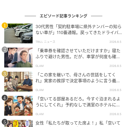
「これ、大したものじゃないんだけど」
これまで使ったことがないほどの謙遜を込めて、僕は
エピソード記事ランキング
指輪を差し出しました。
30代男性「契約駐車場に県外ナンバーの知ら
ない車が」110番通報。戻ってきたドライバー
「え？」
の“言い分”に「口論になった」
TRILL ニュース
2026.8.5
彼女が黙ります。
「乗車券を確認させていただけますか」寝た
ふりで避けた男性。だが、車掌が何度も確認
さあ、僕が一生忘れられない笑顔を見せてくれ。そう
した結果
GLAM
2026.8.5
思った次の瞬間、彼女はこう言いました。
「この家を継いで、母さんの世話をしてく
れ」実家の挨拶で決定事項のように言う義
「何これ、本物？」
父。だが、普段は反論しない夫が言ってくれ
GLAM
2026.8.5
た一言
「空いてる部屋あるだろ。今すぐ泊まれるよ
今だから思えること
うにしてくれ」予約なしで満室のホテルに押
しかけた家族。だが、責任者の対応で状況が
GLAM
2026.8.5
リアクションは、それだけでした。
一変
女性「私たちが取ってた席よ！」私「空いて