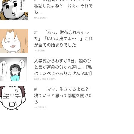
私話したよね？ ねぇ、それで
も…
ぜんぶ私のせい
#1 「あっ、財布忘れちゃっ
た」「いいよ出すよ〜！」これ
が全ての始まりでした
ママ友の財布
入学式からわずか3日、娘のひ
と言が運命の分かれ道に…【私
はモンペじゃありません Vol.1】
私はモンペじゃありません
#1 「ママ、生きてるよね？」
寝ていると思って部屋を開けた
ら
ママが家出した