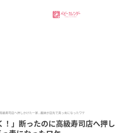
に高級寿司店へ押しかけた一家…義妹が店先で真っ青になったワケ
しく！」断ったのに高級寿司店へ押し