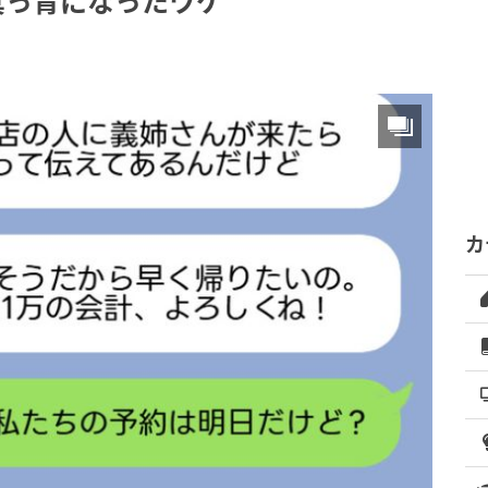
真っ青になったワケ
カ