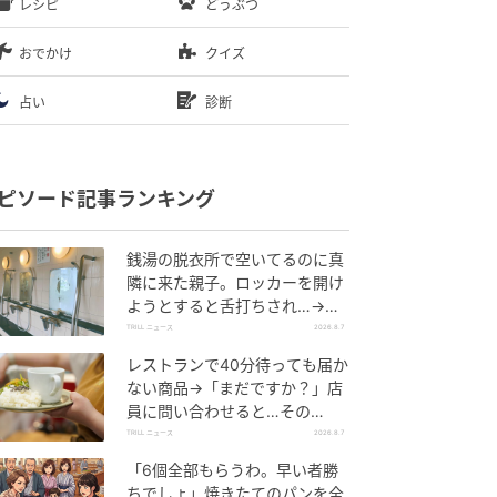
レシピ
どうぶつ
おでかけ
クイズ
占い
診断
ピソード記事ランキング
銭湯の脱衣所で空いてるのに真
隣に来た親子。ロッカーを開け
ようとすると舌打ちされ…→直
後、娘の放った“純粋な一言”に
TRILL ニュース
2026.8.7
「心の中で拍手」
レストランで40分待っても届か
ない商品→「まだですか？」店
員に問い合わせると…その
後、“理不尽な対応”に「二度と
TRILL ニュース
2026.8.7
行っていません」
「6個全部もらうわ。早い者勝
ちでしょ」焼きたてのパンを全