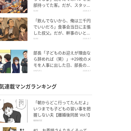
部持ってた客。だが、スタッフ
の一言で状況が一変
GLAM
2026.8.7
「飲んでないから、俺は三千円
でいいだろ」食事会当日に主張
した叔父。だが、幹事のいとこ
が告げた一言とは
GLAM
2026.8.7
部長「子どものお迎えが理由な
ら辞めれば（笑）」→29枚のメ
モを人事に出した日、部長の顔
が青ざめたワケ
SHUFUFU
2026.8.7
気連載マンガランキング
「朝からどこ行ってたんだよ」
いつまでも子どもの習い事を把
握しない夫【離婚後同居 Vol.1】
離婚後同居
#1 お義姉さんたちくるって、