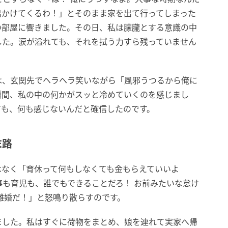
出かけてくるわ！」とそのまま家を出て行ってしまった
の部屋に響きました。その日、私は朦朧とする意識の中
した。涙が溢れても、それを拭う力すら残っていません
は、玄関先でヘラヘラ笑いながら「風邪うつるから俺に
瞬間、私の中の何かがスッと冷めていくのを感じまし
ても、何も感じないんだと確信したのです。
末路
はなく「育休って何もしなくても金もらえていいよ
も育児も、誰でもできることだろ！ お前みたいな怠け
離婚だ！」と怒鳴り散らすのです。
ました。私はすぐに荷物をまとめ、娘を連れて実家へ帰