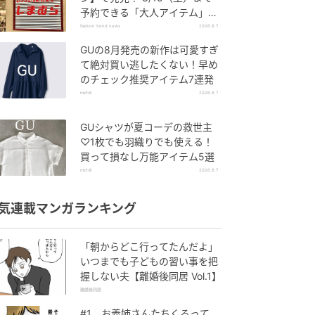
予約できる「大人アイテム」っ
て？
fashion trend news
2026.8.7
GUの8月発売の新作は可愛すぎ
て絶対買い逃したくない！早め
のチェック推奨アイテム7連発
michill
2026.8.7
GUシャツが夏コーデの救世主
♡1枚でも羽織りでも使える！
買って損なし万能アイテム5選
michill
2026.8.7
気連載マンガランキング
「朝からどこ行ってたんだよ」
いつまでも子どもの習い事を把
握しない夫【離婚後同居 Vol.1】
離婚後同居
#1 お義姉さんたちくるって、