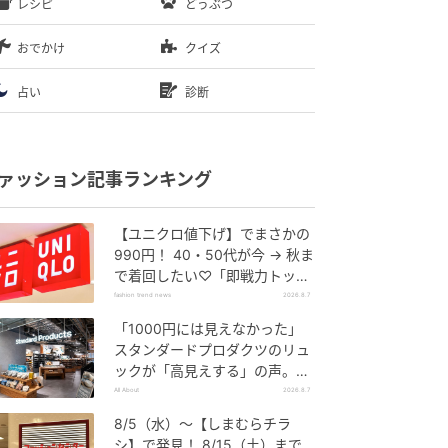
レシピ
どうぶつ
おでかけ
クイズ
占い
診断
ァッション記事ランキング
【ユニクロ値下げ】でまさかの
990円！ 40・50代が今 → 秋ま
で着回したい♡「即戦力トップ
ス」
fashion trend news
2026.8.7
「1000円には見えなかった」
スタンダードプロダクツのリュ
ックが「高見えする」の声。2
個購入する人も
All About
2026.8.7
8/5（水）〜【しまむらチラ
シ】で発見！ 8/15（土）まで