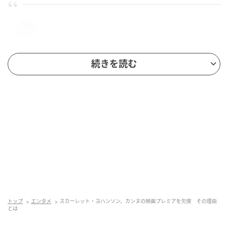
続きを読む
この投稿をInstagramで見る
トップ
エンタメ
スカーレット・ヨハンソン、カンヌの映画プレミアを欠席 その理由
とは