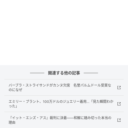
Festival de Cannes(@festivaldecannes)がシェアした投稿
関連する他の記事
スカーレットは別作品の撮影でカンヌ入りで
きず
バーブラ・ストライサンドがカンヌ欠席 名誉パルムドール受賞な
のになぜ
スカーレットがプレミアを欠席したのには明確な理由
エミリー・ブラント、100万ドルのジュエリー着用…「見た瞬間わか
があった。彼女は現在ニューヨークで、『エクソシス
った」
ト』リブート版の撮影に参加しており、カンヌへの移
『イット・エンズ・アス』裁判に決着——和解に踏み切った本当の
動が叶わなかったのだ。
理由