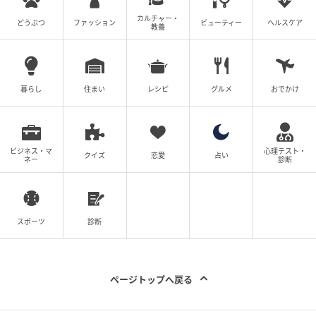
カルチャー・
どうぶつ
ファッション
ビューティー
ヘルスケア
教養
暮らし
住まい
レシピ
グルメ
おでかけ
ビジネス・マ
心理テスト・
クイズ
恋愛
占い
ネー
診断
スポーツ
診断
ページトップへ戻る