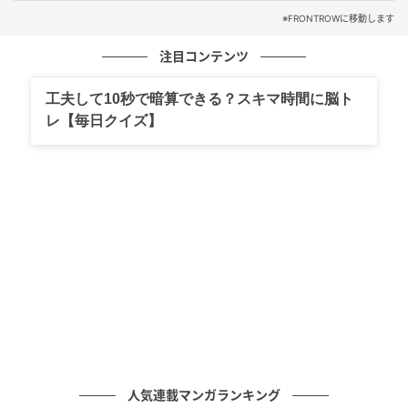
グレイ監督はのちに記者会見で「彼女に電話すると伝
※FRONTROWに移動します
えていなかったし、幸運を祈ってかけてみたけどニュ
注目コンテンツ
ーヨークで仕事中ですからね」と語り、スカーレット
への理解を示した。
工夫して10秒で暗算できる？スキマ時間に脳ト
レ【毎日クイズ】
北米配給権はNeonが取得 公開への期待高まる
『ペーパー・タイガー』は1980年代のニューヨークを
舞台にした犯罪スリラーで、ロシアのギャングとトラ
ブルになる兄弟の姿を描いた作品。北米配給権をNeon
が取得済みで、一般公開に向けた準備が進んでいる。
グレイ監督にとってカンヌ出品は今回で6作目となり、
今作を最高傑作と評価する声も上がっている。
人気連載マンガランキング