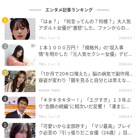
エンタメ記事ランキング
「はぁ？」「何言ってんの？何様？」大人気
アダルト女優が“激怒”した、ファンからの
【質問】とは
NEON(@neonrated)がシェアした投稿
TRILL ニュース
2026.8.5
１本１０００万円！「規格外」の“収入事
情”を明かした『元人気セクシー女優』デビュ
元記事で読む
ー作が“１０万本”を記録した逸材
TRILL ニュース
2026.8.4
次の記事
「1か月で20キロ増えた」脳の病気で副作用…
バーブラ・ストライサンドがカンヌ欠席 名
容姿が変わり「鏡を見ると自分とは思えなか
った」壮絶な闘病生活明かす
誉パルムドール受賞なのになぜ
ABEMA TIMES
2026.8.5
「キタキタキター！」「エグすぎ」１３年ぶ
り“念願の続編”に相次いだ反響！「凄まじく
の記事をもっとみる
面白い」“賞 総なめ”『伝説級ドラマ』
TRILL ニュース
2026.8.4
「可愛いから全部許す」「マジ最高」ブレイ
ク必至の『引っ張りだこ女優（24歳）』目が