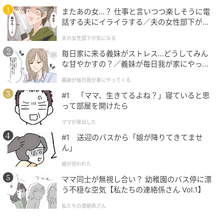
またあの女…？ 仕事と言いつつ楽しそうに電
話する夫にイライラする／夫の女性部下が気
になる（1）【夫婦の危機 まんが】
夫の女性部下が気になる
毎日家に来る義妹がストレス…どうしてみん
な甘やかすの？／義妹が毎日我が家にやって
くる（1）【義父母がシンドイんです！ まん
義妹が毎日我が家にやってくる
が】
#1 「ママ、生きてるよね？」寝ていると思
って部屋を開けたら
ママが家出した
この投稿をInstagramで見る
#1 送迎のバスから「娘が降りてきてませ
ん」
娘が拐われた
ママ同士が無視し合い？ 幼稚園のバス停に漂
う不穏な空気【私たちの連絡係さん Vol.1】
私たちの連絡係さん