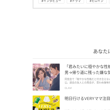
#インタビュー
#ドラマ
#ヒロイン
あなた
「君みたいに穏やかな性
男→帰り道に残った嫌な
同窓会で「穏やかな性格だと付き合えな
公。過去の友人との再会が、思わぬ後味
女の心境に寄り添うエッセイです。
GLAM
明日行けるVERYママ注