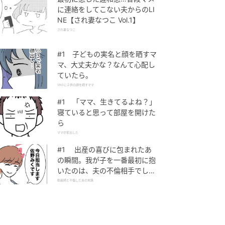
に連絡をしてこない夫からのLI
NE【され妻なつこ Vol.1】
され妻なつこ
#1 子どもの実名と顔を晒すマ
マ、大丈夫かな？なんて心配し
ていたら。
SNSに子供の顔を晒すママ
#1 「ママ、生きてるよね？」
寝ていると思って部屋を開けた
ら
ママが家出した
#1 出産の喜びに包まれたあ
の瞬間。我が子を一番最初に抱
いたのは、夫の不倫相手でし
た。
助産師と不倫した夫の末路