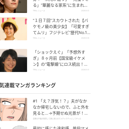
る」“華麗なる家系”に生まれた
【規格外の逸材】
TRILL ニュース
2026.8.5
“１日７回”スカウトされた【バ
ケモノ級の美少女】「可愛すぎ
てムリ」フジテレビ“歴代No.1
作”で輝いた『美人女優』
TRILL ニュース
2026.8.6
「ショックえぐ」「予想外す
ぎ」８ヶ月前【国宝級イケメ
ン】の“電撃婚”にロス続出！興
収“９５億超え”シリーズで輝い
TRILL ニュース
2026.8.5
た逸材
気連載マンガランキング
#1 「え？浮気！？」夫がなか
なか帰宅しないので、ふと外を
見ると…→予期せぬ光景が！｜
旦那の不倫が発覚して頭に来た
旦那の不倫が発覚して頭に来たのでメチャクチャにしてやった
のでメチャクチャにしてやった
最初に感じた違和感…普段マメ