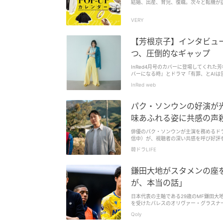
結婚、出産、育児、復職。次々と転機が
VERY
【芳根京子】インタビュ
つ、圧倒的なギャップ
InRed4月号のカバーに登場してくれ
バーになる時』とドラマ「有罪、とAIは
InRed web
パク・ソンウンの好演が
味あふれる姿に共感の声
俳優のパク・ソンウンが主演を務めるドラ
信中）が、視聴者の深い共感を呼び好評を博している。 【関連】「目と心が浄化される」ドラ
温まる無害・癒しストーリーに大反響！ 同作は、ソウルから自然豊かな田舎の農村「ヨンリリ」に突然移住することになったソ
韓ドラLIFE
ン・テフン一家が、ソウルへの返り咲き
鎌田大地がスタメンの座
が、本当の話」
日本代表の主軸である29歳のMF鎌田大
を受けたパレスのオリヴァー・グラスナ
ーズン終盤にレギュラーの座を奪うと、F
Qoly
な存在となっている。 パレス公式によ