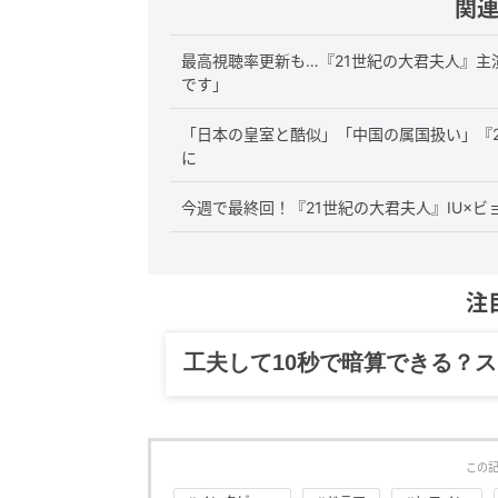
関
最高視聴率更新も…『21世紀の大君夫人』主
です」
「日本の皇室と酷似」「中国の属国扱い」『
に
今週で最終回！『21世紀の大君夫人』IU×
注
グルメ、ギャグ、子育て、旅行
この