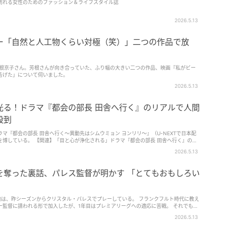
訪れる女性のためのファッション＆ライフスタイル誌
2026.5.13
ー「自然と人工物くらい対極（笑）」二つの作品で放
た芳根京子さん。芳根さんが向き合っていた、ふり幅の大きい二つの作品、映画『私がビー
告げた」について伺いました。
2026.5.13
光る！ドラマ『都会の部長 田舎へ行く』のリアルで人間
殺到
マ『都会の部長 田舎へ行く～異動先はシムウミョン ヨンリリ～』（U-NEXTで日本配
マ『都会の部長 田舎へ行く』の心
2026.5.13
を狙い奔走する姿を描いた、人間味あふれるヒューマンドラマ。
を奪った裏話、パレス監督が明かす 「とてもおもしろい
地は、昨シーズンからクリスタル・パレスでプレーしている。 フランクフルト時代に教え
ー監督に請われる形で加入したが、1年目はプレミアリーグへの適応に苦戦。 それでもシ
Aカップ優勝にも貢献した。今シーズンはクラブ月間MVPを複数回受賞するなど絶対的
2026.5.13
れば、グラスナー監督は、選手がスタメンの座を勝ち取るケースについてこう語っていた