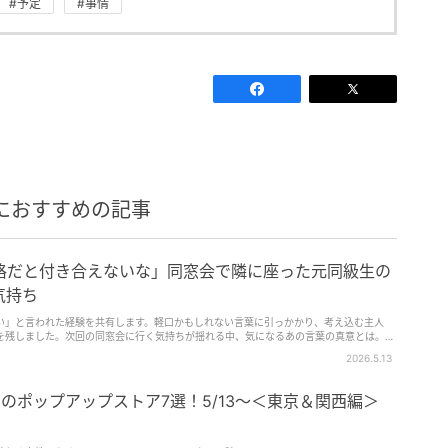
#予定
#事情
におすすめの記事
格だと付き合えないな」同窓会で隣に座った元同級生の
気持ち
い」と言われた経験を共有します。軽口かもしれない言葉に引っかかり、考え込む主人
を残しました。次回の同窓会に行く気持ちが揺れる中、気になるあの言葉の真意とは。彼
2026.5.13
目のポップアップストア7選！5/13～＜東京＆関西編＞