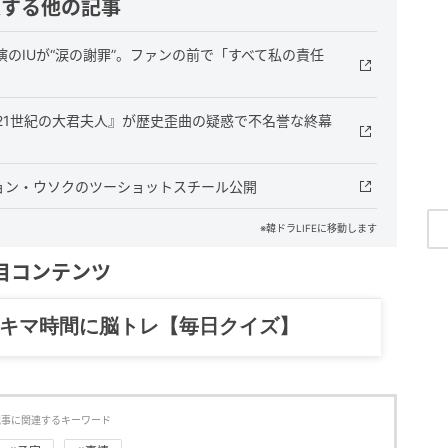
連する他の記事
演のIUが“涙の謝罪”。ファンの前で「すべて私の責任
21世紀の大君夫人』が歴史歪曲の疑惑で不名誉な終幕
ビョン・ウソクのツーショットスチール公開
※韓ドラLIFEに移動します
目コンテンツ
記……全部、読めます。
記事に関連するキーワード