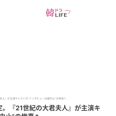
夫人』が主演キャストの“インタビュー全面中止”の惨事へ
定。『21世紀の大君夫人』が主演キ