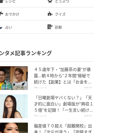
レシピ
どうぶつ
おでかけ
クイズ
占い
診断
ンタメ記事ランキング
４５歳年下・“加藤茶の妻”が暴
露…朝４時から“２年間”極秘で
続けた【副業】とは「お金を稼
ぐのって大変」
TRILL ニュース
2026.8.6
「日曜劇場ヤバくない？」「天
才的に面白い」劇場版が“興収１
５億”を記録！「一生言い続け
る」放送後も続く“切望の声”
TRILL ニュース
2026.8.5
偏差値７０超え『超難関校』出
身！「次元が違う」「完璧すぎ