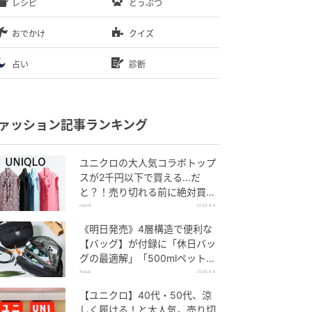
レシピ
どうぶつ
おでかけ
クイズ
占い
診断
ァッション記事ランキング
ユニクロの大人気コラボトップ
スが2千円以下で買える…だ
と？！売り切れる前に絶対買
い！
michill
2026.8.6
《明日発売》4層構造で便利な
【バッグ】が付録に「休日バッ
グの最適解」「500mlペットボ
トルも入る」
4yuuu
2026.8.6
【ユニクロ】40代・50代、涼
しく履ける！と大人気。売り切