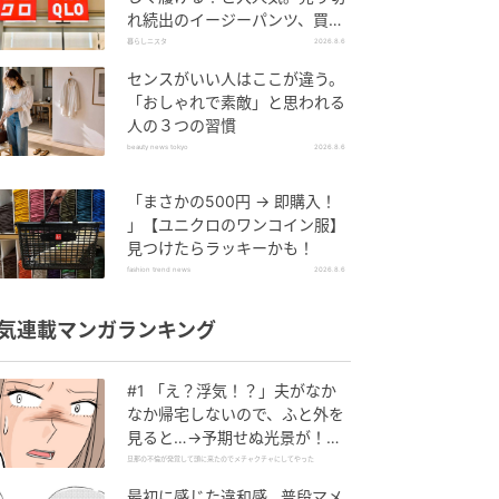
れ続出のイージーパンツ、買っ
てみた！
暮らしニスタ
2026.8.6
センスがいい人はここが違う。
「おしゃれで素敵」と思われる
人の３つの習慣
beauty news tokyo
2026.8.6
「まさかの500円 → 即購入！
」【ユニクロのワンコイン服】
見つけたらラッキーかも！
fashion trend news
2026.8.6
気連載マンガランキング
#1 「え？浮気！？」夫がなか
なか帰宅しないので、ふと外を
見ると…→予期せぬ光景が！｜
旦那の不倫が発覚して頭に来た
旦那の不倫が発覚して頭に来たのでメチャクチャにしてやった
のでメチャクチャにしてやった
最初に感じた違和感…普段マメ