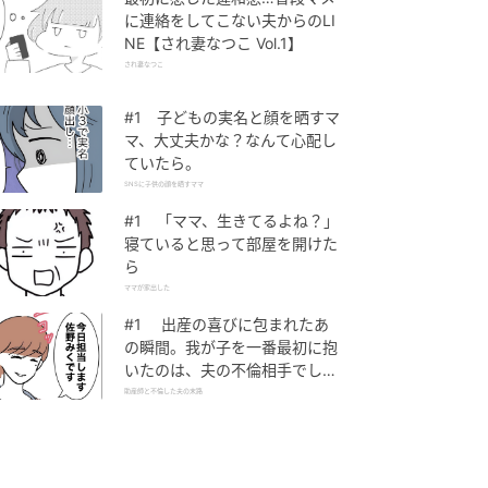
に連絡をしてこない夫からのLI
NE【され妻なつこ Vol.1】
され妻なつこ
#1 子どもの実名と顔を晒すマ
マ、大丈夫かな？なんて心配し
ていたら。
SNSに子供の顔を晒すママ
#1 「ママ、生きてるよね？」
寝ていると思って部屋を開けた
ら
ママが家出した
#1 出産の喜びに包まれたあ
の瞬間。我が子を一番最初に抱
いたのは、夫の不倫相手でし
た。
助産師と不倫した夫の末路