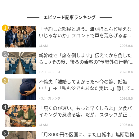
エピソード記事ランキング
「予約した部屋と違う。海がほとんど見えな
いじゃないか」フロントで声を荒らげる客。
だが、支配人が予約記録を示した結果
GLAM
2026.8.6
新幹線で「席を倒します」伝えてから倒した
ら…→その後、後ろの乗客の“予想外の行動”に
「不快ですぐに立ち去りました」
TRILL ニュース
2026.8.6
不倫夫「離婚してよかった〜今の嫁、妊娠
中！」→「私も♡でもあなた実は…」隠して
いた事実を暴露した結果
ベビーカレンダー
2026.8.5
「焼くのが遅い。もっと早くしろよ」夕食バ
イキングで怒鳴る客。だが、スタッフが正論
を並べた結果
GLAM
2026.8.6
「月3000円の区画に、また自転車」無断駐輪