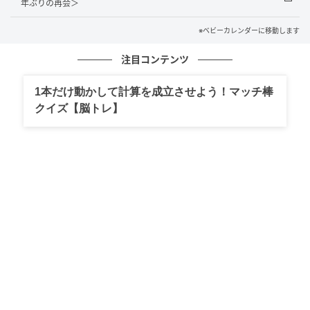
年ぶりの再会＞
いです。
※ベビーカレンダーに移動します
著者：倭武／40代男性・会社員
注目コンテンツ
イラスト：マメ美
1本だけ動かして計算を成立させよう！マッチ棒
※ベビーカレンダーが独自に実施したアンケートで集
クイズ【脳トレ】
めた読者様の体験談をもとに記事化しています
ムーンカレンダー編集室では、女性の体を知って、毎
月をもっとラクに快適に、女性の一生をサポートする
記事を配信しています。すべての女性の毎日がもっと
ラクに楽しくなりますように！
ベビーカレンダー編集部／ムーンカレンダー編集室
元記事で読む
クリエイター情報