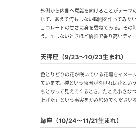
外側から内側へ意識を向けることがテーマの
じて、あえて何もしない瞬間を作ってみた
ョコレートの甘さに身を委ねてみる。その
う。忙しないときほど優雅で香り高いティ
天秤座（9/23～10/23生まれ）
色とりどりの花が咲いている花壇をイメー
ています。種という原因がなければ花とい
ちとなって見えてくるとき。たとえ小さな
上げた」という事実をかみ締めてください
蠍座（10/24～11/21生まれ）