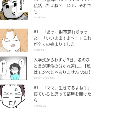
私話したよね？ ねぇ、それで
も…
ぜんぶ私のせい
#1 「あっ、財布忘れちゃっ
た」「いいよ出すよ〜！」これ
が全ての始まりでした
ママ友の財布
入学式からわずか3日、娘のひ
と言が運命の分かれ道に…【私
はモンペじゃありません Vol.1】
私はモンペじゃありません
#1 「ママ、生きてるよね？」
寝ていると思って部屋を開けた
ら
ママが家出した