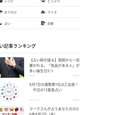
レシピ
どうぶつ
おでかけ
クイズ
占い
診断
い記事ランキング
【占い師が語る】周囲から一目
置かれる。「気品がある人」が
多い誕生日5つ
4MEEE
2026.8.7
8月7日の運勢第1位は乙女座！
今日の12星座占い
占いTVニュース
2026.8.7
マークさんが占うあなたの202
6年8月7日（金）