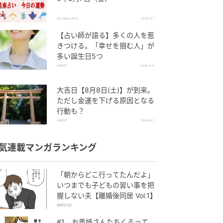
占いHappyWeb
2026.8.7
【占い師が語る】多くの人を惹
きつける。「幸せを掴む人」が
多い誕生日5つ
4MEEE
2026.8.6
大吉日【8月8日(土)】が到来。
ただし金運を下げる原因となる
行動も？
4MEEE
2026.8.7
気連載マンガランキング
「朝からどこ行ってたんだよ」
いつまでも子どもの習い事を把
握しない夫【離婚後同居 Vol.1】
離婚後同居
#1 お義姉さんたちくるって、