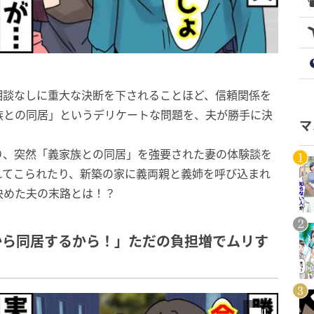
相談なしに重大な決断を下されることほど、信頼関係を
族との同居」というデリケートな問題を、夫が勝手に決
マ
り、突然「義家族との同居」を強要された妻の体験談を
れてこられたり、新築の家に義両親と義姉を呼び込まれ
決めた夫の末路とは！？
から同居するから！」ただの負担増でムリす