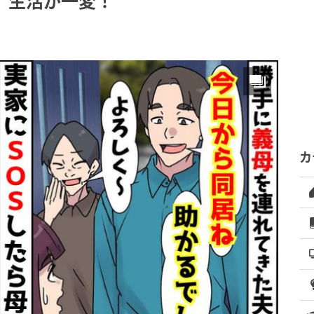
、生活が一変！
カ