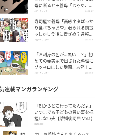
母に断ると→義母「じゃあ、私
は…」妻絶句＜こどおじ義兄＞
ベビーカレンダー
2026.8.7
寿司屋で義母「高級ネタばっか
り食べちゃお♡」奢られる前提
→しかし食後に青ざめ？通報さ
れ警察沙汰！
ベビーカレンダー
2026.8.6
「お刺身の色が…黒い！？」初
めての義実家で出された料理に
ゾッ→口にした瞬間、あ然！刺
身の正体は
ベビーカレンダー
2026.8.6
気連載マンガランキング
「朝からどこ行ってたんだよ」
いつまでも子どもの習い事を把
握しない夫【離婚後同居 Vol.1】
離婚後同居
#1 お義姉さんたちくるって、