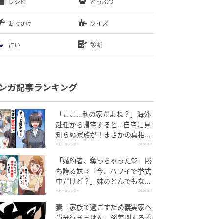
レシピ
どうぶつ
おでかけ
クイズ
占い
診断
ンガ記事ランキング
「ここ…私の家だよね？」海外
赴任から帰宅すると…自宅に見
知らぬ家族が！まさかの真相と
は！？
ベビーカレンダー
2026.8.7
「婚約者、奪っちゃった♡」勝
ち誇る妹⇒「今、ハワイで挙式
中だけど？」妹のとんでもない
勘違いとは
ベビーカレンダー
2026.8.7
妻「家族で過ごすため義実家へ
当分行きません」孫差別する義