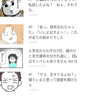
私話したよね？ ねぇ、それで
も…
ぜんぶ私のせい
#1 「あっ、財布忘れちゃっ
た」「いいよ出すよ〜！」これ
が全ての始まりでした
ママ友の財布
入学式からわずか3日、娘のひ
と言が運命の分かれ道に…【私
はモンペじゃありません Vol.1】
私はモンペじゃありません
#1 「ママ、生きてるよね？」
寝ていると思って部屋を開けた
ら
ママが家出した