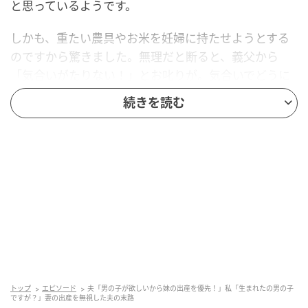
と思っているようです。
しかも、重たい農具やお米を妊婦に持たせようとする
のですから驚きました。無理だと断ると、義父から
「気合いがたりない！」とお叱りが。気合いでどうに
かなる話ではないと思うのですが……。
続きを読む
そのくせ、同じように妊娠している義妹にはとてもや
さしく、決して無理はさせないのです。
陣痛中の私を放置し、夫が向かった先は…
ある晩、ついに陣痛が始まった私。その日は義父も夫
も組合の用事で出かけており、いつも心配してくれる
義母も集まりがあって外出中でした。夫に助けを求め
たのですが、戻ってきてくれず。ちょうど義母が帰っ
トップ
エピソード
夫「男の子が欲しいから妹の出産を優先！」私「生まれたの男の子
てきたので助けてもらい、何とか病院へ送ってもらっ
ですが？」妻の出産を無視した夫の末路