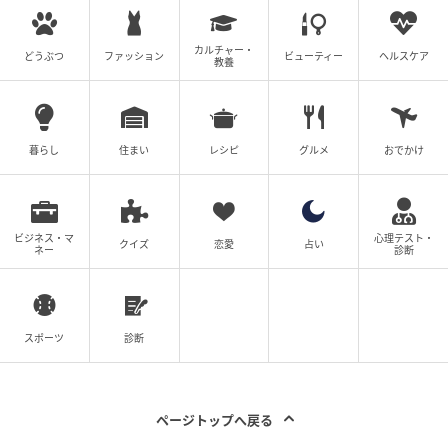
ないよう固有名詞などに変更を加えながら構成してい
ます
カルチャー・
どうぶつ
ファッション
ビューティー
ヘルスケア
教養
著者：ライター ベビーカレンダー編集部／ママトピ取
材班
暮らし
住まい
レシピ
グルメ
おでかけ
ベビーカレンダー編集部
元記事で読む
ビジネス・マ
心理テスト・
クイズ
恋愛
占い
ネー
診断
クリエイター情報
ベビーカレンダー
スポーツ
診断
ベビーカレンダーは妊娠・出産・育児の情報サイト
です。みんなのクチコミや体験談から産婦人科検
索、おでかけ情報、離乳食レシピまで。月間利用者1
000万人以上。
ページトップへ戻る
作品をもっとみる