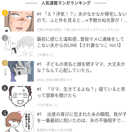
人気連載マンガランキング
#1 「え？浮気！？」夫がなかなか帰宅しない
「戻ってこい」反省しない夫と義父の末路
ので、ふと外を見ると…→予期せぬ光景が！
｜旦那の不倫が発覚して頭に来たのでメチャ
旦那の不倫が発覚して頭に来たのでメチャクチャにしてやった
男の子が生まれたと知り、大喜びする夫。これで義父
クチャにしてやった
を喜ばせられると、すっかり舞い上がっています。し
最初に感じた違和感…普段マメに連絡をして
こない夫からのLINE【され妻なつこ Vol.1】
かし私の心は、すでに決まっていました。
され妻なつこ
性別にしか興味のない夫、そして何かと文句を言って
#1 子どもの実名と顔を晒すママ、大丈夫か
くる義父。そんな家に、かわいい子どもを連れて戻る
な？なんて心配していたら。
ことはできません！ 今回の件は、私にとっても、そし
SNSに子供の顔を晒すママ
てこれまで農家の嫁として義父に都合よく扱われてき
#1 「ママ、生きてるよね？」寝ていると思
た義母にとっても、人生を仕切り直す大きなきっかけ
って部屋を開けたら
となりました。
ママが家出した
#1 出産の喜びに包まれたあの瞬間。我が子
実は、夫が不倫をしていることもわかっています。こ
を一番最初に抱いたのは、夫の不倫相手でし
れからは私も義母も弁護士を通して、いろいろ話し合
た。
っていく予定です。
助産師と不倫した夫の末路