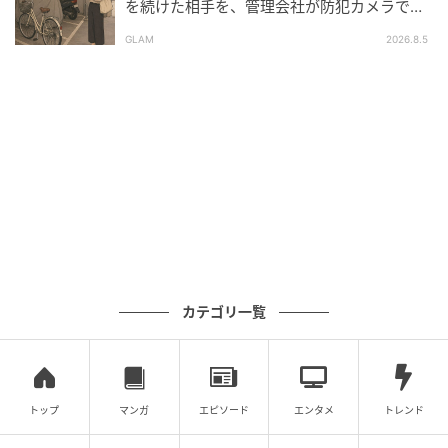
を続けた相手を、管理会社が防犯カメラで特
くれますが、私こそ義母には感謝しています。誰より
定した朝
も私をいたわり、唯一の味方になってくれたのは義母
GLAM
2026.8.5
でしたから。わが子も義母のようなやさしい人になっ
てほしいと思っています。
◇ ◇ ◇
夫婦は対等な関係であり、子育てはふたりで協力して
いくもの。子どもの性別で態度を変えたり、女性を
「跡継ぎを産む存在」のように扱ったりする考え方
は、到底理解できるものではありません。夫と義父に
は、これまでの自分たちの言動を振り返り、しっかり
カテゴリ一覧
反省してほしいですね。
【取材時期：2026年5月】
トップ
マンガ
エピソード
エンタメ
トレンド
※本記事は、ベビーカレンダーに寄せられた体験談を
もとに作成しています。取材対象者の個人が特定され