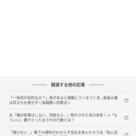
て出産しました。
しばらくすると、夫から喜びの連絡が。義妹が男の子
を出産したとの報告です。
夫と義父は、義妹から陣痛が始まったと連絡を受け、
一目散に駆けつけたようです。出産までずっと付き添
っていたというのですから……びっくりしました。私の
出産は他人事で、妹の病院にいたとは。
夫からは「お前はひとりでも大丈夫」「母さんも付き
関連する他の記事
添ってくれたんだろう？」と言われました。ですが、
義母が戻ってきてくれなかったら、私と子どもがどう
「一体何が目的なの？」熱があると頻繁にウソをつく夫…産後の妻
は苛立ちを隠せず＜体調悪い詐欺夫＞
なっていたかわかりません。
夫「俺は家事はしない、何故なら…」明かされた夫の本性！→「も
ういい」妻がとったまさかの行動とは？
わが子に無関心な夫へ、私が告げたひと言
「情けない…」靴下の場所がわからず会社を休んだモラ夫「私に任