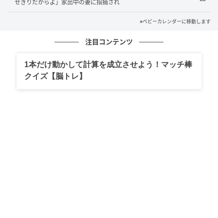
せきりだからよ」家出中の妻に指摘され
夫は自分の子には関心がないようで、私の出産につい
ては何も聞いてきません。ただただ、妹の出産話をペ
※ベビーカレンダーに移動します
ラペラと……。
「妹の出産を優先して悪いな」「男の子
注目コンテンツ
が欲しかったんだ」「うちは女の子で残念だよ」
跡を
継げるかどうかでしか、子どものことを見ていないよ
1本だけ動かして計算を成立させよう！マッチ棒
うです。
クイズ【脳トレ】
しばらくは妹のことが心配だからと、夫は義父ととも
に妹のそばに滞在するようです。家事もしたことがな
い2人が、何の役に立つのでしょうか……。
すっかり妹の子どもに入れ込んでおり、私たち親子に
対して何の興味もない夫。そこで私は、
「生まれたの
は男の子だけど」
と夫に伝えました。妊娠後期に性別
が男の子だとわかりましたが、夫に報告しようにも話
を遮られることばかり。話をする時間を作ってくれな
かったのです。