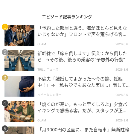
夫と義父は、離婚を冗談とでも考えているようで……。
エピソード記事ランキング
「謝ったら許してやる」「お互いに悪かったというこ
「予約した部屋と違う。海がほとんど見えな
とで水に流してやる」「戻ってこい」と言ってきます。
いじゃないか」フロントで声を荒らげる客。
自分たちのしてきたことがどういうことか、まったく
だが、支配人が予約記録を示した結果
わかっていないようです。
GLAM
2026.8.6
新幹線で「席を倒します」伝えてから倒した
挙げ句の果てに、嫁に逃げられたとうわさになり、外
ら…→その後、後ろの乗客の“予想外の行動”に
「不快ですぐに立ち去りました」
を歩けないとぼやいてきて……。義父は夫とともに私の
TRILL ニュース
2026.8.6
実家に押しかけ、大暴れして警察沙汰になりました。
不倫夫「離婚してよかった〜今の嫁、妊娠
その後、弁護士を介して、私も義母も離婚が成立。そ
中！」→「私も♡でもあなた実は…」隠して
の話も近所に伝わり、今は身を潜めるように静かに暮
いた事実を暴露した結果
ベビーカレンダー
2026.8.5
らしているようです。
「焼くのが遅い。もっと早くしろよ」夕食バ
イキングで怒鳴る客。だが、スタッフが正論
ちなみに義妹も、口出ししかしない夫と義父に苛立
を並べた結果
ち、「もう来ないで」と言ったそうです。義母は、虐
GLAM
2026.8.6
げられる生活からようやく抜け出せたと私に感謝して
「月3000円の区画に、また自転車」無断駐輪