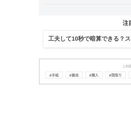
注
グルメ、ギャグ、子育て、旅行
この
#手紙
#義母
#購入
#間取り