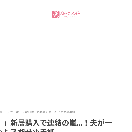
嵐…！夫が一喝した数日後、わが家に届いた予期せぬ手紙
！」新居購入で連絡の嵐…！夫が一