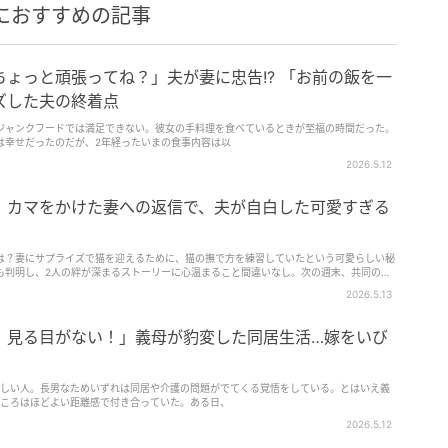
におすすめの記事
ょっと頑張ってね？」夫が妻に忠告!? 「お前の飯を一
ズした夫の終着点
ジャンクフードでは満足できない。彼女の手料理を食べているときが至福の時間だった。
は幸せだったのだが、2年経ったいまの食事内容は以
2026.5.12
」カマをかけた妻への返信で、夫が自白した可愛すぎる
は？妻にサプライズで猫を迎えるために、猫の撫で方を練習していたという可愛らしい秘
も判明し、2人の絆が深まるストーリーに心温まること間違いなし。次の週末、共同の冒
ードをお楽しみください。
2026.5.13
！見る目がない！」義母が豹変した同居生活…嫁をいび
優しい人。長男なためいずれは同居や介護の問題がでてくる覚悟をしている。とはいえ義
ところはほどよい距離感で付き合っていた。ある日、
2026.5.12