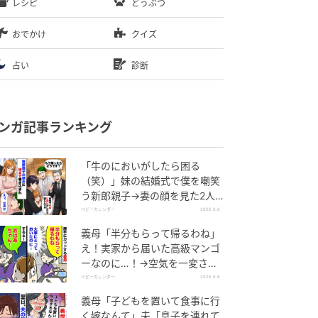
レシピ
どうぶつ
おでかけ
クイズ
占い
診断
ンガ記事ランキング
「牛のにおいがしたら困る
（笑）」妹の結婚式で僕を嘲笑
う新郎親子→妻の顔を見た2人
が絶句したワケ
ベビーカレンダー
2026.8.6
義母「半分もらって帰るわね」
え！実家から届いた高級マンゴ
ーなのに…！→空気を一変させ
た4歳娘の痛快な一言とは
ベビーカレンダー
2026.8.6
義母「子どもを置いて食事に行
く嫁なんて」夫「息子を連れて