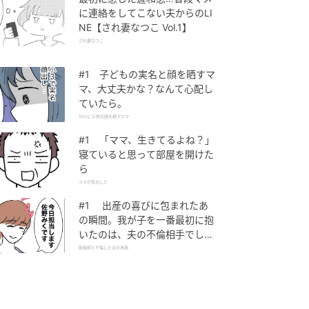
に連絡をしてこない夫からのLI
NE【され妻なつこ Vol.1】
され妻なつこ
#1 子どもの実名と顔を晒すマ
マ、大丈夫かな？なんて心配し
ていたら。
SNSに子供の顔を晒すママ
#1 「ママ、生きてるよね？」
寝ていると思って部屋を開けた
ら
ママが家出した
#1 出産の喜びに包まれたあ
の瞬間。我が子を一番最初に抱
いたのは、夫の不倫相手でし
た。
助産師と不倫した夫の末路