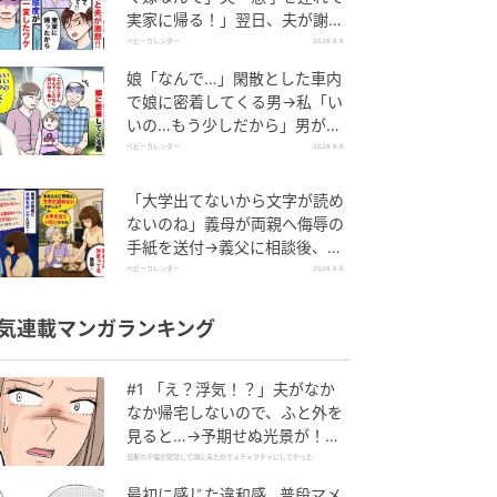
実家に帰る！」翌日、夫が謝罪
してきたワケ
ベビーカレンダー
2026.8.6
娘「なんで…」閑散とした車内
で娘に密着してくる男→私「い
いの…もう少しだから」男が血
相を変え逃げたワケ
ベビーカレンダー
2026.8.6
「大学出てないから文字が読め
ないのね」義母が両親へ侮辱の
手紙を送付→義父に相談後、訪
れた末路とは
ベビーカレンダー
2026.8.6
気連載マンガランキング
#1 「え？浮気！？」夫がなか
なか帰宅しないので、ふと外を
見ると…→予期せぬ光景が！｜
旦那の不倫が発覚して頭に来た
旦那の不倫が発覚して頭に来たのでメチャクチャにしてやった
のでメチャクチャにしてやった
最初に感じた違和感…普段マメ