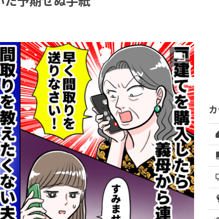
いた予期せぬ手紙
カ