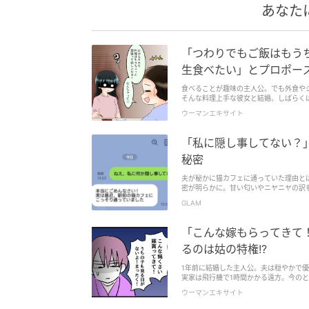
あなた
「つわりでもご飯はもうち
生食べたい」とプロポー
食べることが趣味の主人公。でも外食や
そんな料理上手な彼女と結婚。しばらく
ウーマンエキサイト
「私に隠し事してない？
秘密
夫が秘かに猫カフェに通っていた理由と
密が明らかに。甘い匂いやニヤニヤの訳
険が待っているようです。詳しいエピソ
GLAM
「こんな嫁もらってきて
るのは姑の特権!?
1年前に結婚した主人公。夫は穏やかで
実家は飛行機で1時間かかる遠方。今の
ウーマンエキサイト