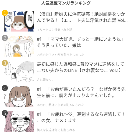
人気連載マンガランキング
てもうれしそう。
【漫画】新婚夫に浮気疑惑！絶対証拠をつか
聞いているこちらも、つい笑ってしまいます。孫の存
んでやる！【エリート夫に浮気された話 Vol.
在が祖父にとってどれほど大きいのかが伝わってくる
1】
エリート夫に浮気された話
瞬間です。
#1 「ママ大好き。ずっと一緒にいようね」
そう言っていた、娘は
【医師からのアドバイス】
お宅のお子さんが万引きをしました
高齢者が同じ話を何度も繰り返すことは、決して珍し
最初に感じた違和感…普段マメに連絡をして
いことではありません。特に、うれしかった出来事や
こない夫からのLINE【され妻なつこ Vol.1】
大切に思っている存在については、その気持ちが強い
され妻なつこ
ほど何度も話したくなることがあります。加齢にとも
#1 「お前が書いたんだろ？」なぜか笑う先
ない記憶の働き方に変化がみられることもあります
生を前に、震えが止まりませんでした。
が、まずは「孫が大好き」という前向きな気持ちの表
あの日、私はいじめの犯人にされた
れとして受け止めることも大切です。無理に話をさえ
#1 「お疲れ〜♡」遅刻するなら連絡して！
ぎったり、「さっきも聞いたよ」と強く否定したりす
この女、ナメてます
ると、ご本人の自尊心を傷つけてしまうことがありま
美人な友達は何でも許される