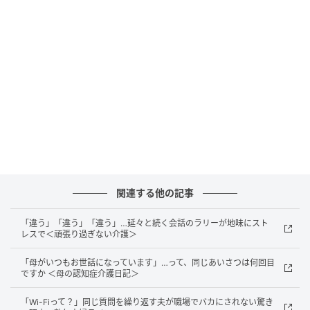
ベビーカレンダー
関連する他の記事
「違う」「違う」「違う」…延々と続く会話のラリーが地味にスト
レスで＜頑張り過ぎない介護＞
「母がいつもお世話になっています」…って、同じあいさつは何回目
ですか ＜母の認知症介護日記＞
「Wi-Fiって？」同じ質問を繰り返す夫が職場でバカにされない驚き