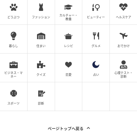
理事長・院長 菊池大和先生
地域密着の総合診療かかりつけ医として、内科から整
カルチャー・
どうぶつ
ファッション
ビューティー
ヘルスケア
教養
形外科、アレルギー科や心療内科など、ほぼすべての
診療科目を扱っている。日本の医療体制や課題につい
ての書籍出版もしており、地上波メディアにも出演
暮らし
住まい
レシピ
グルメ
おでかけ
中。
ベビーカレンダー／シニアカレンダー編集室
ビジネス・マ
心理テスト・
クイズ
恋愛
占い
ネー
診断
元記事で読む
クリエイター情報
スポーツ
診断
ベビーカレンダー
ベビーカレンダーは妊娠・出産・育児の情報サイト
です。みんなのクチコミや体験談から産婦人科検
索、おでかけ情報、離乳食レシピまで。月間利用者1
ページトップへ戻る
000万人以上。