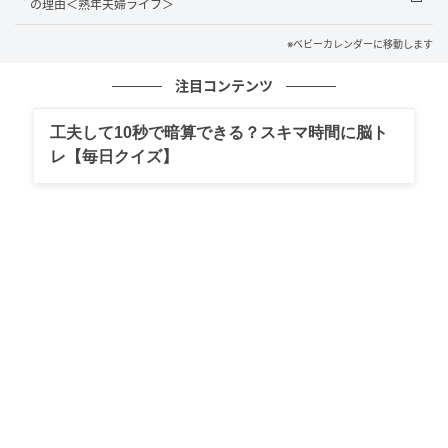
の理由＜熟年夫婦ライフ＞
ベビーカレンダー
※ベビーカレンダーに移動します
注目コンテンツ
工夫して10秒で暗算できる？スキマ時間に脳ト
レ【毎日クイズ】
ベビーカレンダー
私の祖父は、孫の話をするのが大好きです。何かのき
っかけで話し始めると、なかなか止まりません。同じ
話を3回ほど繰り返すこともありますが、祖父は毎回と