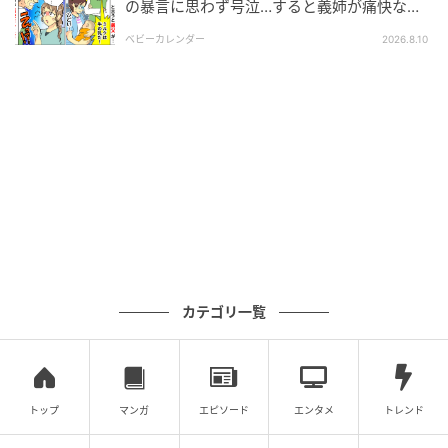
の暴言に思わず号泣…すると義姉が痛快なひ
変更を加えながら構成しています。
と言！
ベビーカレンダー
2026.8.10
※一部、AI生成画像を使用しています。
シニアカレンダー編集部では、自宅介護や老々介護、
みとりなど介護に関わる人やシニア世代のお悩みを解
決する記事を配信中。介護者やシニア世代の毎日がハ
ッピーになりますように！
シニアカレンダー編集部
カテゴリ一覧
「人生100年時代」を、自分らしく元気に過ごしたい
と願うシニア世代に有益な情報を提供していきます！
トップ
マンガ
エピソード
エンタメ
トレンド
監修者：医師 医療法人ONE きくち総合診療クリニック