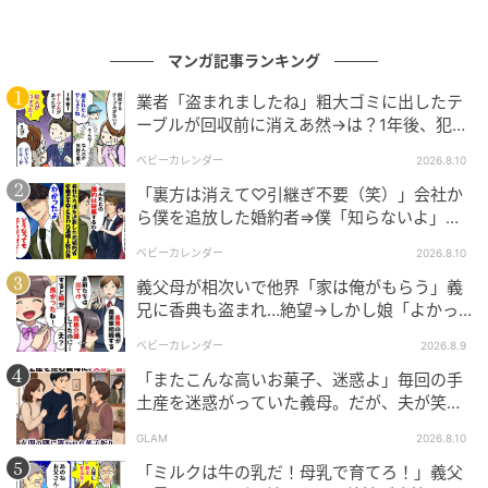
す。笑顔で相づちを打ちながら聞いたり、写真や最近
の出来事に話題を広げたりすると、気持ちよく会話が
続きやすくなるでしょう。なお、同じ話の繰り返しが
マンガ記事ランキング
急に増えたり、日常生活で困るような物忘れが目立っ
業者「盗まれましたね」粗大ゴミに出したテ
たりする場合は、認知機能の変化が隠れていることも
ーブルが回収前に消えあ然→は？1年後、犯人
を目撃！正体は
あるため、かかりつけ医に相談することも検討してく
ベビーカレンダー
2026.8.10
ださい。※記事の内容は公開当時の情報であり、現在
「裏方は消えて♡引継ぎ不要（笑）」会社か
と異なる場合があります。記事の内容は個人の感想で
ら僕を追放した婚約者⇒僕「知らないよ」数
す。※本記事の内容は、必ずしもすべての状況にあては
日後…大混乱の結末に
ベビーカレンダー
2026.8.10
まるとは限りません。必要に応じて医師や専門家に相
義父母が相次いで他界「家は俺がもらう」義
談するなど、ご自身の責任と判断によって適切なご対
兄に香典も盗まれ…絶望→しかし娘「よかっ
応をお願いいたします。
たね」笑顔のワケ
ベビーカレンダー
2026.8.9
監修：菊池大和先生（医療法人ONE きくち総合診療ク
「またこんな高いお菓子、迷惑よ」毎回の手
土産を迷惑がっていた義母。だが、夫が笑顔
リニック 理事長・院長）
で返した一言とは
GLAM
2026.8.10
※本記事は、実際の体験談をもとに作成しています。
「ミルクは牛の乳だ！母乳で育てろ！」義父
取材対象者の個人が特定されないよう固有名詞などに