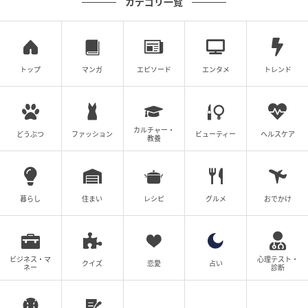
カテゴリ一覧
トップ
マンガ
エピソード
エンタメ
トレンド
カルチャー・
どうぶつ
ファッション
ビューティー
ヘルスケア
教養
暮らし
住まい
レシピ
グルメ
おでかけ
母の日の紅茶は,ベルガモットが香るジャスミンティー。23ユーロ（100グラ
ム）。
ビジネス・マ
心理テスト・
クイズ
恋愛
占い
ネー
診断
Maison Méert
29, rue Debelleyme