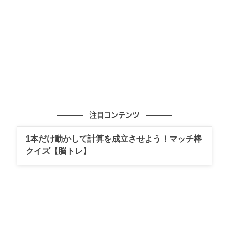
には嬉しい限り。また母の日を口実に、自分用にもあ
れこれ欲しくなってしまうのでは？
注目コンテンツ
1本だけ動かして計算を成立させよう！マッチ棒
クイズ【脳トレ】