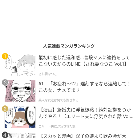
人気連載マンガランキング
バニラ、キャラメル、プラリネ、フランボワーズ、ピスタチオの5つの味のマ
最初に感じた違和感…普段マメに連絡をして
シュマロ・ベア。45ユーロ。
こない夫からのLINE【され妻なつこ Vol.1】
され妻なつこ
#1 「お疲れ〜♡」遅刻するなら連絡して！
この女、ナメてます
美人な友達は何でも許される
【漫画】新婚夫に浮気疑惑！絶対証拠をつか
んでやる！【エリート夫に浮気された話 Vol.
1】
エリート夫に浮気された話
【スカッと漫画】双子の娘より飲み会が大