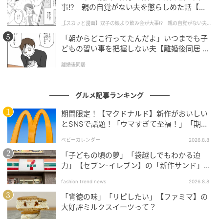
事!? 親の自覚がない夫を懲らしめた話【第1
話】
【スカッと漫画】双子の娘より飲み会が大事!? 親の自覚がない夫を
懲らしめた話
「朝からどこ行ってたんだよ」いつまでも子
どもの習い事を把握しない夫【離婚後同居 Vo
l.1】
離婚後同居
グルメ記事ランキング
ストレートにハートを贈る!? バニラ、キャラメル、フワンボワーズのビスキュ
イ。19ユーロ。
期間限定！【マクドナルド】新作がおいしい
とSNSで話題！「ウマすぎて至福！」「期待
以上♡」
ベビーカレンダー
2026.8.8
「子どもの頃の夢」「袋越しでもわかる迫
力」【セブン-イレブン】の「新作サンド」に
ハマりそう！
fashion trend news
2026.8.8
「背徳の味」「リピしたい」【ファミマ】の
大好評ミルクスイーツって？