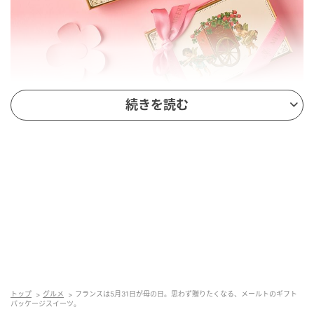
続きを読む
フランボワーズとバラのパート・ドゥ・フリュイ。15ユーロ。
パリにもふたつのブティックがあり、5月31日の母の
日に向けてピンク色の世界が展開している。この日の
ためのエクスクルーシブなボックスのひとつには天使
が描かれ、蓋を開けるとハート型のフランボワーズと
バラの味のパート・ドゥ・フリュイが！ クラシックな
デッサンの赤いボックスを開くと、中に40匹のカラフ
ルなマシュマロ・ベアがお行儀よく並んでいる。ピン
ク色のハートのビスキュイもあれば、フランボワーズ
＆ライチのマカロンのパティスリーは6名用と1名用の
トップ
グルメ
フランスは5月31日が母の日。思わず贈りたくなる、メールトのギフト
パッケージスイーツ。
2サイズで展開中。日本で母の日をお祝いしそびれた人