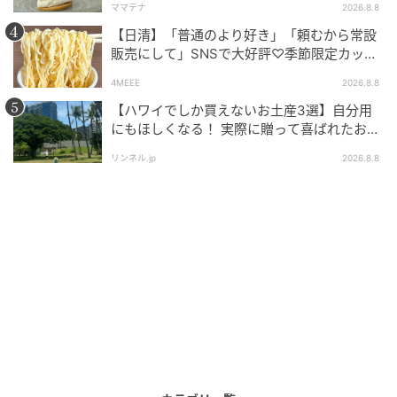
ママテナ
2026.8.8
【日清】「普通のより好き」「頼むから常設
販売にして」SNSで大好評♡季節限定カップ
ヌードルが発売中！
4MEEE
2026.8.8
【ハワイでしか買えないお土産3選】自分用
にもほしくなる！ 実際に贈って喜ばれたおす
すめはこれ！
リンネル.jp
2026.8.8
ピンク色したマカロンの間に閉じ込められているのはバラの花弁を煎じた軽
いクリーム、フランボワーズ、ライチ。49ユーロ（6名用）、8.50ユーロ（1
名用）。