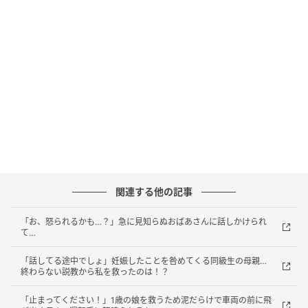
「足！ こっちに足を向けるなんて、どういうつもり
だ！」
一体どういうこと！？と、慌てて自分たちの足元を確
認しましたが、当然、男性のほうへ足は向けていませ
ん。何のことかと思えば、男性が指さしたのは、まだ0
歳の「息子の足」でした。膝の上で抱っこされていた
息子の足の裏が、自分のほうを向いているのが失礼だ
というのです。
関連する他の記事
まさかそんな風に捉えられるとは思ってもみなかった
私たちは、あまりの理不尽さに絶句してしまいまし
「お、怒られるかも…？」急に見知らぬおばあさんに話しかけられ
て…
た。しかし、赤ちゃんとはいえ、食事中に人から足を
向けられるのは、あまり良い気持ちがしないという相
「話してる途中でしょ」妊娠したことを咎めてくる同級生の母親…
終わらない説教から私を救ったのは！？
手の言い分も一理あるのかもしれません。
「止まってください！」1歳の娘を救うため泥だらけで車両の前に飛
男性のあまりの剣幕に私たちはただ圧倒され、その場