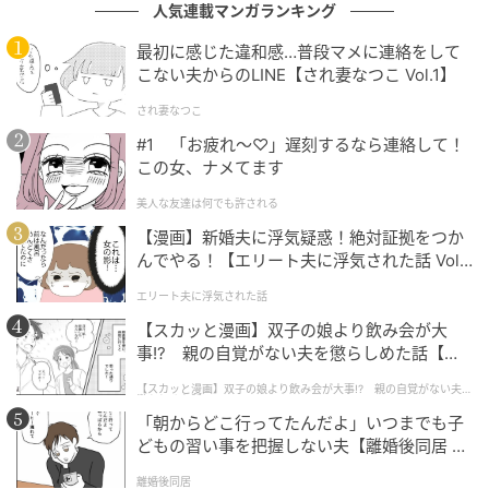
人気連載マンガランキング
イラスト：森田家
最初に感じた違和感…普段マメに連絡をして
こない夫からのLINE【され妻なつこ Vol.1】
※ベビーカレンダーが独自に実施したアンケートで集
され妻なつこ
めた読者様の体験談をもとに記事化しています（回答
#1 「お疲れ〜♡」遅刻するなら連絡して！
時期：2026年5月）
この女、ナメてます
美人な友達は何でも許される
ベビーカレンダー編集部
【漫画】新婚夫に浮気疑惑！絶対証拠をつか
元記事で読む
んでやる！【エリート夫に浮気された話 Vol.
1】
エリート夫に浮気された話
クリエイター情報
【スカッと漫画】双子の娘より飲み会が大
事!? 親の自覚がない夫を懲らしめた話【第1
ベビーカレンダー
話】
ベビーカレンダーは妊娠・出産・育児の情報サイト
【スカッと漫画】双子の娘より飲み会が大事!? 親の自覚がない夫を
懲らしめた話
です。みんなのクチコミや体験談から産婦人科検
「朝からどこ行ってたんだよ」いつまでも子
索、おでかけ情報、離乳食レシピまで。月間利用者1
どもの習い事を把握しない夫【離婚後同居 Vo
000万人以上。
l.1】
離婚後同居
作品をもっとみる