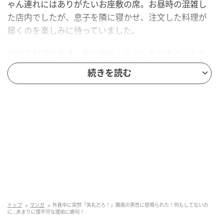
ゃん連れにはありがたいお座敷の席。お昼時の混雑し
た店内でしたが、息子を隣に寝かせ、注文した料理が
届くのを楽しみに待っていました。
やがて料理が届き、食べ始めようとしたときのことで
す。息子が少しぐずり始めたため、私は膝の上に乗
続きを読む
せ、様子をうかがいながら食事を続けていました。
すると、隣に座っていた50代くらいの男性客が席を立
つなり、私たちに鋭い視線を向け、
「あんたらさ、人
がメシ食ってるのに失礼だろ！」
と突然声を荒らげた
のです。
怒りの理由が理不尽すぎて絶句！
急に怒鳴られ、私と夫は困惑するばかり。すると男性
トップ
マンガ
外食中に突然「失礼だろ！」隣席の男性に怒鳴られた！何もしてないの
はこう言ったのです。
に…あまりに理不尽な理由に絶句！