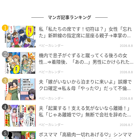
マンガ記事ランキング
の記事をもっとみる
私「私たちの席です！切符は？」女性「忘れ
た」新幹線の指定席に居座る親子→車掌の注
意に移動…直後、ゾッとする発言
ベビーカレンダー
2026.8.8
機内で息子がぐずると蹴ってくる後ろの女
性…⇒着陸後、「あの…」男性にかけられた驚
きの言葉とは
ベビーカレンダー
2026.8.8
夫「嫁がいないから泊まりに来いよ」誤爆で
クロ確定⇒私＆母「やった♡」だって不倫相
手の正体は！
ベビーカレンダー
2026.8.8
夫「起業する！支える気がないなら離婚！」
私「じゃあ離婚で♡」無断で会社を辞めた元
夫、お先真っ暗！
ベビーカレンダー
2026.8.7
ボスママ「高級肉一切れあげる♡」シンママ