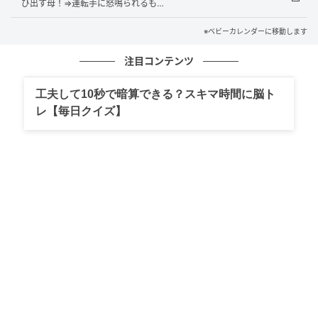
び出す母！⇒運転手に怒鳴られるも…
を収めるために「すみませんでした」と謝ることしか
※ベビーカレンダーに移動します
できませんでした。その後、男性は吐き捨てるように
文句を言うと、そのまま店を出て行ったのでした。
注目コンテンツ
工夫して10秒で暗算できる？スキマ時間に脳ト
「なんだったんだろうね……」。去りゆく男性の背中を
レ【毎日クイズ】
見送ったあと、顔を見合わせて苦笑いするしかなかっ
た私たち。世の中には、人それぞれ異なる捉え方や、
多様な価値観があるものです。今後は周囲への配慮と
して、抱っこの仕方にも気をつけようと反省しつつ、
その場に応じて臨機応変に対応することの大切さを学
んだ出来事でした。
著者：丸井のどか／40代女性。2016年生まれの娘、
2018年生まれの息子の母。趣味はハンドメイド。子ど
もたちの「作って！」リクエストに応えるべく、日々
練習中。