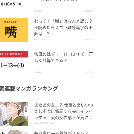
andGIRL
2026.8.5
むっず！「嘴」はなんと読む？
→読めたらスゴい難読漢字の正
解は…？
TRILL ニュース
2026.8.5
常識のはず！「11−13÷(-1)」正
しく計算できる？
andGIRL
2026.8.5
気連載マンガランキング
またあの女…？ 仕事と言いつつ
楽しそうに電話する夫にイライ
ラする／夫の女性部下が気にな
る（1）【夫婦の危機 まんが】
夫の女性部下が気になる
毎日家に来る義妹がストレス…