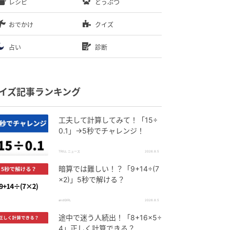
レシピ
どうぶつ
おでかけ
クイズ
占い
診断
イズ記事ランキング
工夫して計算してみて！「15÷
0.1」→5秒でチャレンジ！
TRILL ニュース
2026.8.5
暗算では難しい！？「9+14÷(7
×2)」5秒で解ける？
andGIRL
2026.8.5
途中で迷う人続出！「8+16×5÷
4」正しく計算できる？