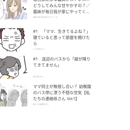
どうしてみんな甘やかすの？／
義妹が毎日我が家にやってくる
（1）【義父母がシンドイんで
義妹が毎日我が家にやってくる
す！ まんが】
#1 「ママ、生きてるよね？」
寝ていると思って部屋を開けた
ら
ママが家出した
#1 送迎のバスから「娘が降り
てきてません」
娘が拐われた
ママ同士が無視し合い？ 幼稚園
のバス停に漂う不穏な空気【私
たちの連絡係さん Vol.1】
私たちの連絡係さん