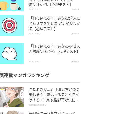
度”がわかる【心理テスト】
TRILL ニュース
2026.8.4
「何に見える？」あなたが“人に
合わせすぎてしまう場面“がわか
る【心理テスト】
TRILL ニュース
2026.8.5
「何に見える？」あなたの“甘え
ん坊度”がわかる【心理テスト】
TRILL ニュース
2026.8.5
気連載マンガランキング
またあの女…？ 仕事と言いつつ
楽しそうに電話する夫にイライ
ラする／夫の女性部下が気にな
る（1）【夫婦の危機 まんが】
夫の女性部下が気になる
毎日家に来る義妹がストレス…