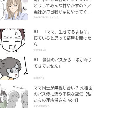
どうしてみんな甘やかすの？／
義妹が毎日我が家にやってくる
（1）【義父母がシンドイんで
義妹が毎日我が家にやってくる
す！ まんが】
#1 「ママ、生きてるよね？」
寝ていると思って部屋を開けた
ら
ママが家出した
#1 送迎のバスから「娘が降り
てきてません」
娘が拐われた
ママ同士が無視し合い？ 幼稚園
のバス停に漂う不穏な空気【私
たちの連絡係さん Vol.1】
私たちの連絡係さん