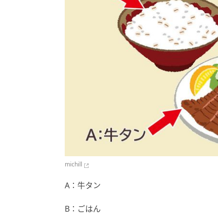
michill
A：牛タン
B：ごはん