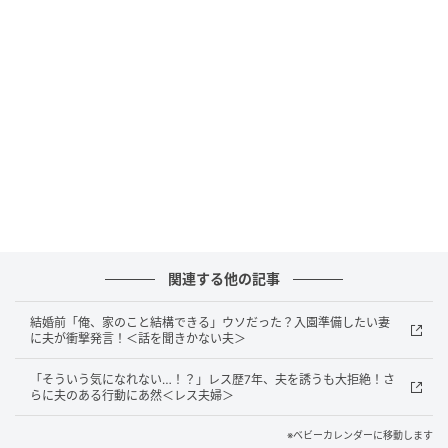
の授業参観へ向かったときのこと。帰り際、私のこと
をあまりよく思っていない様子のママ2人から、「いつ
もバッチリですね〜。こういう日は何を着てくるか、
TPOをご存知ですか？子どもより目立ってますよ」
と、嫌味を含んだ言葉をかけられました。正直、少し
気まずく、返答に困っていると……。
次の瞬間、そのママたちの子どもがみんなの前で
「◯◯ちゃん（娘の名前）のお母さんはいっつもおし
ゃれでキレイでいいな」と私のことを褒めてくれたの
関連する他の記事
です。私の服装は、露出が多かったり派手すぎたりす
るものではなく、少し個性的なデザインの洋服です。
結婚前「俺、家のこと結構できる」ウソだった？入園準備したい妻
に夫が衝撃発言！＜話を聞きかない夫＞
この一件以来、そのママたちから嫌味を言われること
「そういう気になれない…！？」レス歴7年、夫を誘うも大拒絶！さ
はなくなり、むしろ子どもたちの素直な言葉のおかげ
らに夫のある行動にあ然＜レス夫婦＞
で気まずさも解消されました。嫌味は意外なところで
空回りするものだと学び、心の中でスカッとした瞬間
※ベビーカレンダーに移動します