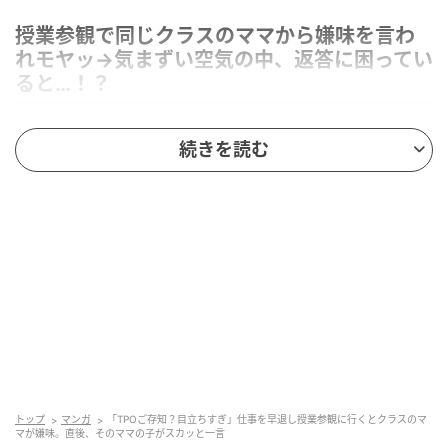
授業参観で同じクラスのママから嫌味を言わ
れモヤッ→気まずい空気の中、返答に困ってい
ると…！？
続きを読む
ベビーカレンダー
トップ
マンガ
「TPOご存知？目立ちすぎ」仕事を早退し授業参観に行くとクラスのマ
マが嫌味。直後、そのママの子がスカッと一言
私はアパレル関係の仕事をしており、早退して小学校