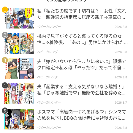
私「私たちの席です！切符は？」女性「忘れ
ベビーカレンダー
た」新幹線の指定席に居座る親子→車掌の注
意に移動…直後、ゾッとする発言
授業参観の日、Bちゃんのお母さんと話していたとこ
ベビーカレンダー
2026.8.8
ろ、Aちゃんのお母さんから「BちゃんとCちゃん（わ
機内で息子がぐずると蹴ってくる後ろの女
性…⇒着陸後、「あの…」男性にかけられた驚
が子）のお母さんですか？」と声をかけられました。
きの言葉とは
話を聞くと、どうやら“シール”をめぐって子ども同士の
ベビーカレンダー
2026.8.8
トラブルがあったようで……。
夫「嫁がいないから泊まりに来いよ」誤爆で
クロ確定⇒私＆母「やった♡」だって不倫相
昼休みに折り紙係のAちゃんが、Bちゃんと娘に手伝い
手の正体は！
ベビーカレンダー
2026.8.8
をお願いしたところ、「何かくれるならいいよ」「じ
夫「起業する！支える気がないなら離婚！」
ゃあ給料はシールちょうだい」という流れになったそ
私「じゃあ離婚で♡」無断で会社を辞めた元
うです。Aちゃんははっきり断れず、手伝ってもらった
夫、お先真っ暗！
ベビーカレンダー
2026.8.7
分のシールを渡すことになり、それが2〜3カ月続いて
ボスママ「高級肉一切れあげる♡」シンママ
いるとのこと。
の私を見下しBBQの除け者に⇒背後の声に突
然青ざめたワケ
Aちゃんのシールの減り方が不自然だと気づいたAちゃ
ベビーカレンダー
2026.8.8