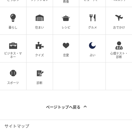
教養
どもを育てる母。趣味はハンドメイド。
イラスト：ホッター
暮らし
住まい
レシピ
グルメ
おでかけ
※ベビーカレンダーが独自に実施したアンケートで集
めた読者様の体験談をもとに記事化しています。
ビジネス・マ
心理テスト・
クイズ
恋愛
占い
◇ ◇ ◇
ネー
診断
ママ友から聞かされた内容に、驚いたことでしょう。
小学生になると友達関係も少しずつ複雑になり、「遊
スポーツ
診断
びの延長」のつもりが、知らないうちに一方だけに負
担がかかってしまうこともあります。だからこそ普段
から「相手の気持ちを想像すること」を、子どもたち
ページトップへ戻る
に伝えていきたいですね。
いかがでしたか？ 今回は、授業参観でのエピソードを
サイトマップ