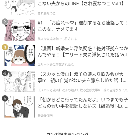
こない夫からのLINE【され妻なつこ Vol.1】
続いてご紹介するのは、娘さんの授業参観で起きたエ
され妻なつこ
ピソードです。今話題のシール帳をめぐって、思わぬ
#1 「お疲れ〜♡」遅刻するなら連絡して！
トラブルが起きていたようで……！？
この女、ナメてます
美人な友達は何でも許される
「え、うちの子が！？」授業参観でママ友か
【漫画】新婚夫に浮気疑惑！絶対証拠をつか
ら聞かされた「シール帳トラブル」に衝撃…！
んでやる！【エリート夫に浮気された話 Vol.
1】
エリート夫に浮気された話
【スカッと漫画】双子の娘より飲み会が大
事!? 親の自覚がない夫を懲らしめた話【第1
話】
【スカッと漫画】双子の娘より飲み会が大事!? 親の自覚がない夫を
懲らしめた話
「朝からどこ行ってたんだよ」いつまでも子
どもの習い事を把握しない夫【離婚後同居 Vo
l.1】
離婚後同居
マンガ記事ランキング