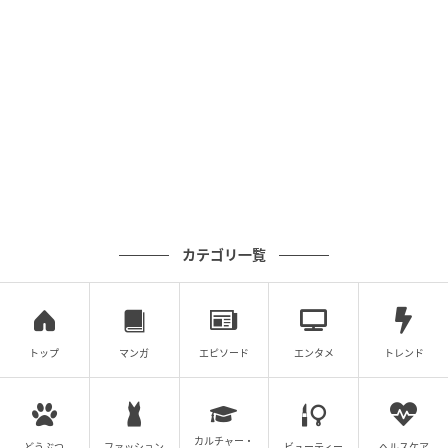
んのお母さんが事情を確認し、今回のことが発覚した
とのことでした。Aちゃんのお母さんからは「うちの子
がはっきり言えないのが一番いけないのですが、やっ
ぱり平等ではないので、お子さんにも話してもらえま
すか」とお願いされました。
私はすぐに娘に事実確認をし、Aちゃんへの謝罪と、受
け取ったシールの返却をするよう伝えました。そしてA
ちゃんには直接謝罪し、みんなで話し合った結果、今
後は学校にシールを持ち込まないことに決めました。
カテゴリ一覧
まさか、わが子がそんなことをしていたなんて本当に
驚きましたし、Aちゃんには申し訳ない気持ちでいっ
ぱいです。こうしたことはシールに限らず起こり得る
トップ
マンガ
エピソード
エンタメ
トレンド
ものだと思うので、これを機に娘ともっと丁寧に話を
していきたいと思いました。
著者：花田しおり／30代 女性・パート。5歳、9歳の子
カルチャー・
どうぶつ
ファッション
ビューティー
ヘルスケア