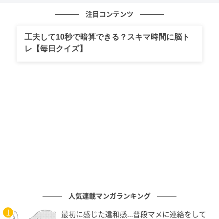
でした。
注目コンテンツ
著者：橘 めぐみ／30代 女性・会社員。7歳の娘を育て
工夫して10秒で暗算できる？スキマ時間に脳ト
る母。ストレッチをしている時間が好き。
レ【毎日クイズ】
イラスト：しおん
※ベビーカレンダーが独自に実施したアンケートで集
めた読者様の体験談をもとに記事化しています。
◇ ◇ ◇
子どもの頑張る姿を見るために仕事を早退して駆けつ
けたにもかかわらず、同じクラスの保護者から嫌味を
言われてしまったら、悲しい気持ちになりますよね。
子どもたちのお手本となる立場だからこそ、大人同士
人気連載マンガランキング
も思いやりを持ったコミュニケーションを心がけたい
最初に感じた違和感…普段マメに連絡をして
ものです。