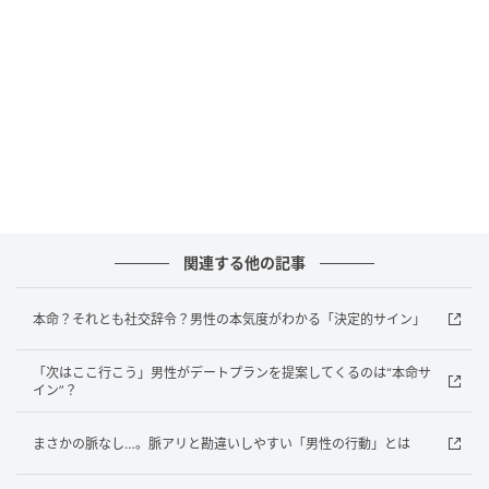
きません。会う頻度が高くても、波が激しい関係は不
安定になりやすいもの。一方で、本命相手には、無理
のないペースでも“関係を続けようとする動き”がありま
す。この継続性が大きな違いです。
「また会いたい」という言葉よりも大切なのは、その
あとどう動いているか。次につなげようとしているの
か、それともその場だけなのか。男性の本音は、“別れ
たあと”の行動にこそ自然と表れています。 ※画像は生
関連する他の記事
成AIで作成しています
元記事で読む
本命？それとも社交辞令？男性の本気度がわかる「決定的サイン」
「次はここ行こう」男性がデートプランを提案してくるのは“本命サ
次の記事
イン”？
「また会いたい」と思われる女性と、次がな
い女性。その差って何？
まさかの脈なし…。脈アリと勘違いしやすい「男性の行動」とは