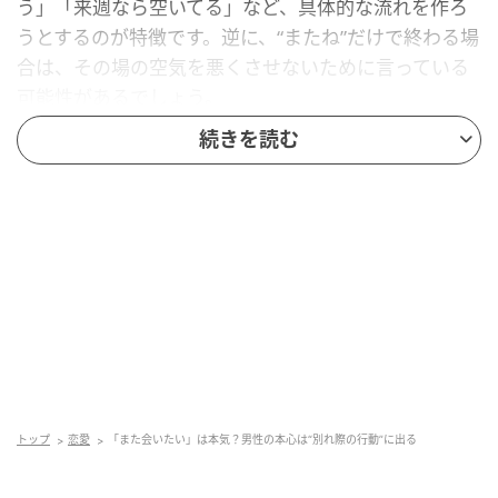
う」「来週なら空いてる」など、具体的な流れを作ろ
うとするのが特徴です。逆に、“またね”だけで終わる場
合は、その場の空気を悪くさせないために言っている
可能性があるでしょう。
続きを読む
帰ったあとも関係を続けようとする
男性は本命相手には、別れたあとも余韻を切らさない
行動が増えます。「無事帰れた？」「今日はありがと
う」といった連絡が自然に入るのは、“関係を続けた
い”意識があるから。会っている時間だけで終わらせな
い姿勢に、男性の本心は表れるのです。
会う頻度より“継続性”がポイント
トップ
恋愛
「また会いたい」は本気？男性の本心は“別れ際の行動”に出る
男性の本気度は、短期間の盛り上がりだけでは判断で