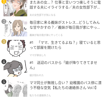
またあの女…？ 仕事と言いつつ楽しそうに電
話する夫にイライラする／夫の女性部下が気
になる（1）【夫婦の危機 まんが】
夫の女性部下が気になる
毎日家に来る義妹がストレス…どうしてみん
な甘やかすの？／義妹が毎日我が家にやって
くる（1）【義父母がシンドイんです！ まん
義妹が毎日我が家にやってくる
が】
#1 「ママ、生きてるよね？」寝ていると思
って部屋を開けたら
ママが家出した
#1 送迎のバスから「娘が降りてきてませ
ん」
娘が拐われた
ママ同士が無視し合い？ 幼稚園のバス停に漂
う不穏な空気【私たちの連絡係さん Vol.1】
私たちの連絡係さん