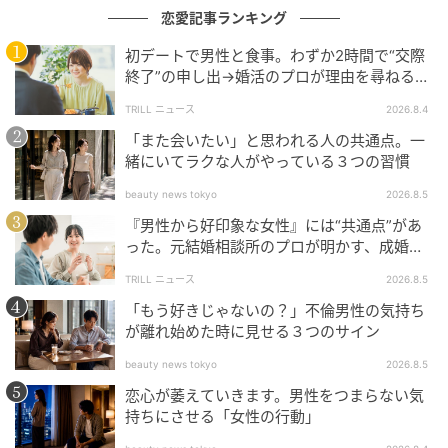
恋愛記事ランキング
初デートで男性と食事。わずか2時間で“交際
終了”の申し出→婚活のプロが理由を尋ねる
と…34歳女性が明かした“呆れた理由”
TRILL ニュース
2026.8.4
「また会いたい」と思われる人の共通点。一
緒にいてラクな人がやっている３つの習慣
beauty news tokyo
2026.8.5
『男性から好印象な女性』には“共通点”があ
った。元結婚相談所のプロが明かす、成婚し
やすい人の“たった1つの特徴”とは？
TRILL ニュース
2026.8.5
「もう好きじゃないの？」不倫男性の気持ち
が離れ始めた時に見せる３つのサイン
beauty news tokyo
2026.8.5
恋心が萎えていきます。男性をつまらない気
持ちにさせる「女性の行動」