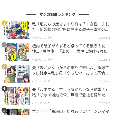
マンガ記事ランキング
私「私たちの席です！切符は？」女性「忘れ
た」新幹線の指定席に居座る親子→車掌の注
意に移動…直後、ゾッとする発言
ベビーカレンダー
2026.8.8
機内で息子がぐずると蹴ってくる後ろの女
性…⇒着陸後、「あの…」男性にかけられた驚
きの言葉とは
ベビーカレンダー
2026.8.8
夫「嫁がいないから泊まりに来いよ」誤爆で
クロ確定⇒私＆母「やった♡」だって不倫相
手の正体は！
ベビーカレンダー
2026.8.8
夫「起業する！支える気がないなら離婚！」
私「じゃあ離婚で♡」無断で会社を辞めた元
夫、お先真っ暗！
ベビーカレンダー
2026.8.7
ボスママ「高級肉一切れあげる♡」シンママ