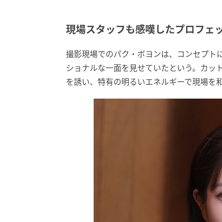
現場スタッフも感嘆したプロフェ
撮影現場でのパク・ボヨンは、コンセプト
ショナルな一面を見せていたという。カッ
を誘い、特有の明るいエネルギーで現場を