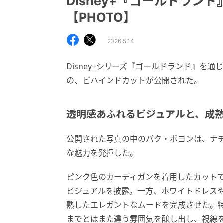
Disney+『ゴールドラン
【PHOTO】
2026.5.14
Disney+シリーズ『ゴールドランド』を
の、ビハインドカットが公開された。
透明感あふれるビジュアルと、成
公開された写真の中のパク・ボヨンは、ナ
な魅力を発揮した。
ピンク色のカーディガンを着用したカット
ビジュアルを披露。一方、ホワイトドレス
熟したエレガントなムードを完成させた。
までとはまた違う雰囲気を醸し出し、視線