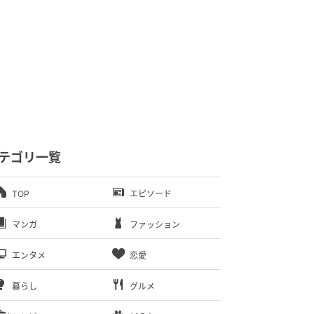
テゴリ一覧
TOP
エピソード
マンガ
ファッション
エンタメ
恋愛
暮らし
グルメ