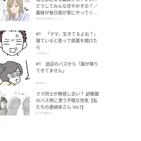
どうしてみんな甘やかすの？／
義妹が毎日我が家にやってくる
（1）【義父母がシンドイんで
義妹が毎日我が家にやってくる
す！ まんが】
#1 「ママ、生きてるよね？」
寝ていると思って部屋を開けた
ら
ママが家出した
#1 送迎のバスから「娘が降り
てきてません」
娘が拐われた
ママ同士が無視し合い？ 幼稚園
のバス停に漂う不穏な空気【私
たちの連絡係さん Vol.1】
私たちの連絡係さん