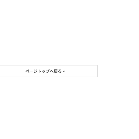
ページトップへ戻る