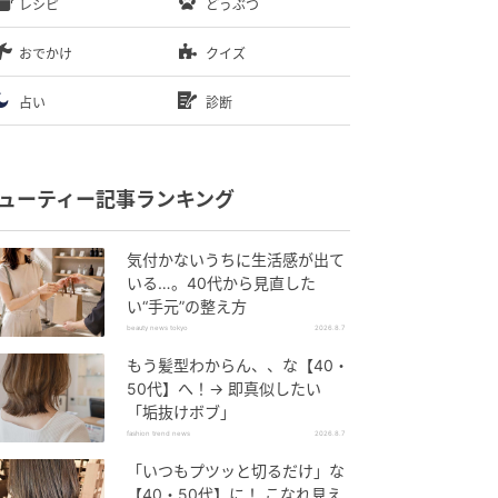
レシピ
どうぶつ
おでかけ
クイズ
占い
診断
ューティー記事ランキング
気付かないうちに生活感が出て
いる…。40代から見直した
い“手元”の整え方
beauty news tokyo
2026.8.7
もう髪型わからん、、な【40・
50代】へ！→ 即真似したい
「垢抜けボブ」
fashion trend news
2026.8.7
「いつもプツッと切るだけ」な
【40・50代】に！ こなれ見え