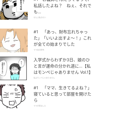
私話したよね？ ねぇ、それで
も…
ぜんぶ私のせい
#1 「あっ、財布忘れちゃっ
た」「いいよ出すよ〜！」これ
が全ての始まりでした
ママ友の財布
入学式からわずか3日、娘のひ
と言が運命の分かれ道に…【私
はモンペじゃありません Vol.1】
私はモンペじゃありません
#1 「ママ、生きてるよね？」
寝ていると思って部屋を開けた
ら
ママが家出した