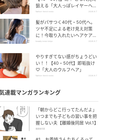
狙える「大人っぽレイヤーヘ
ア」
fashion trend news
2026.8.7
髪がパサつく40代・50代へ。
ツヤ不足による老け見え対策
に！今取り入れたいヘアケア名
品３選
beauty news tokyo
2026.8.7
やりすぎてない感がちょうどい
い！！【40・50代】即垢抜け
♡「大人のウルフヘア」
fashion trend news
2026.8.7
気連載マンガランキング
「朝からどこ行ってたんだよ」
いつまでも子どもの習い事を把
握しない夫【離婚後同居 Vol.1】
離婚後同居
#1 お義姉さんたちくるって、