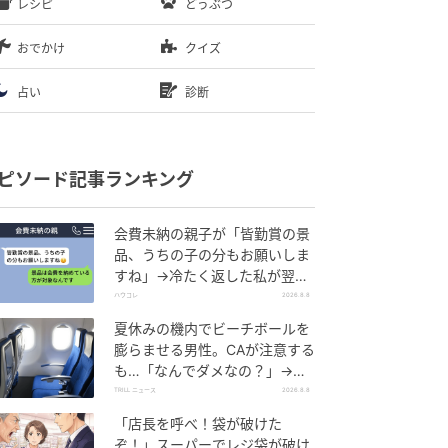
レシピ
どうぶつ
おでかけ
クイズ
占い
診断
ピソード記事ランキング
会費未納の親子が「皆勤賞の景
品、うちの子の分もお願いしま
すね」→冷たく返した私が翌日
謝った理由
ハウコレ
2026.8.8
夏休みの機内でビーチボールを
膨らませる男性。CAが注意する
も…「なんでダメなの？」→直
後、男性を一喝した人物とは？
TRILL ニュース
2026.8.8
「店長を呼べ！袋が破けた
ぞ！」スーパーでレジ袋が破け