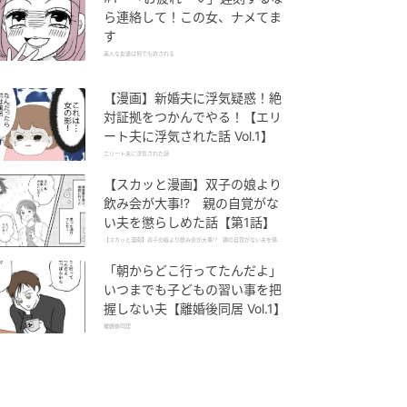
ら連絡して！この女、ナメてま
す
美人な友達は何でも許される
【漫画】新婚夫に浮気疑惑！絶
対証拠をつかんでやる！【エリ
ート夫に浮気された話 Vol.1】
エリート夫に浮気された話
【スカッと漫画】双子の娘より
飲み会が大事!? 親の自覚がな
い夫を懲らしめた話【第1話】
【スカッと漫画】双子の娘より飲み会が大事!? 親の自覚がない夫を懲ら
しめた話
「朝からどこ行ってたんだよ」
いつまでも子どもの習い事を把
握しない夫【離婚後同居 Vol.1】
離婚後同居