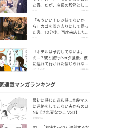
た客。だが、店長の毅然とした
態度に空気が一変
GLAM
2026.8.8
「もういい！レジ待てないか
ら」カゴを置き去りにして帰っ
た客。10分後、再度来店した客
に告げた店員の一言
GLAM
2026.8.8
「ホテルは予約してないよ」
え…？彼と旅行へ⇒夕食後、彼
に連れて行かれた信じられない
場所
ベビーカレンダー
2026.8.8
気連載マンガランキング
最初に感じた違和感…普段マメ
に連絡をしてこない夫からのLI
NE【され妻なつこ Vol.1】
され妻なつこ
#1 「お疲れ〜♡」遅刻するな