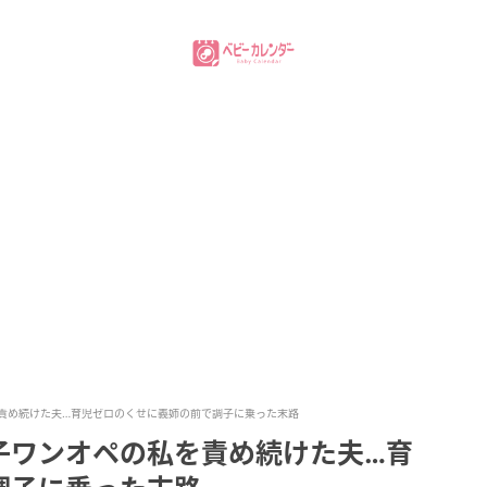
責め続けた夫…育児ゼロのくせに義姉の前で調子に乗った末路
子ワンオペの私を責め続けた夫…育