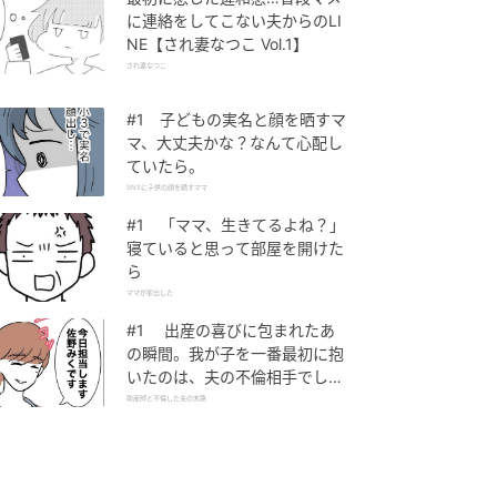
に連絡をしてこない夫からのLI
NE【され妻なつこ Vol.1】
され妻なつこ
#1 子どもの実名と顔を晒すマ
マ、大丈夫かな？なんて心配し
ていたら。
SNSに子供の顔を晒すママ
#1 「ママ、生きてるよね？」
寝ていると思って部屋を開けた
ら
ママが家出した
#1 出産の喜びに包まれたあ
の瞬間。我が子を一番最初に抱
いたのは、夫の不倫相手でし
た。
助産師と不倫した夫の末路