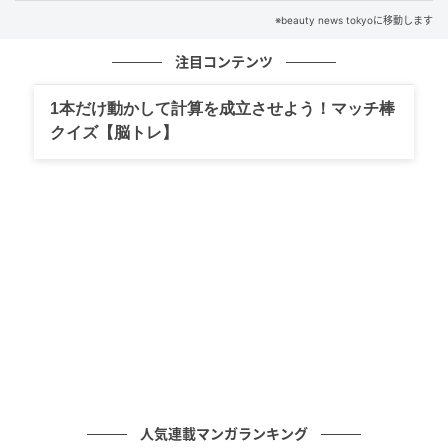
※beauty news tokyoに移動します
元記事で読む
注目コンテンツ
次の記事
1本だけ動かして計算を成立させよう！マッチ棒
説明する姿勢がまるで違う。男性が本命にだ
クイズ【脳トレ】
け見せる“誠実さ＆向き合い方”
の記事をもっとみる
人気連載マンガランキング