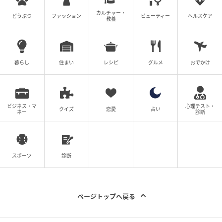
カルチャー・
どうぶつ
ファッション
ビューティー
ヘルスケア
教養
暮らし
住まい
レシピ
グルメ
おでかけ
ビジネス・マ
心理テスト・
クイズ
恋愛
占い
ネー
診断
スポーツ
診断
ページトップへ戻る