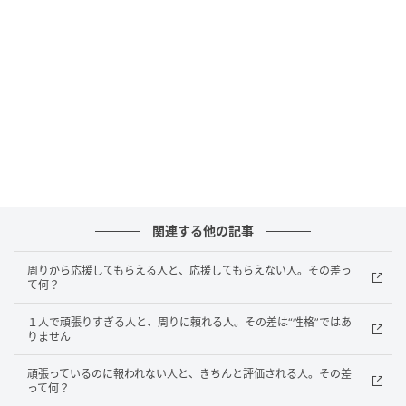
普段から自分も“周囲に気を配っている”
もうひとつの違いは、日常の動き。自然に助けてもら
える人は、簡単な声かけをする、資料を渡す、困って
いそうなら一言聞くなど、自分も「助けになれない
か？」と周囲に気を配っているものです。こうした小
さな積み重ねが、「自然に助け合える関係」につなが
っていくのでしょう。逆に“困ったときだけ頼る”状態だ
関連する他の記事
と、周囲はあまり関わりたいとは思わなくなります。
周りから応援してもらえる人と、応援してもらえない人。その差っ
て何？
自然に助けてもらえる人は、特別に甘えるのがうまい
わけではありません。早めに共有すること、感謝を返
１人で頑張りすぎる人と、周りに頼れる人。その差は“性格”ではあ
りません
すこと、自分も周りに気を配ることを積み重ねること
で、周囲が“助けやすい空気”をつくっていきましょう。
頑張っているのに報われない人と、きちんと評価される人。その差
※画像は生成AIで作成しています
って何？