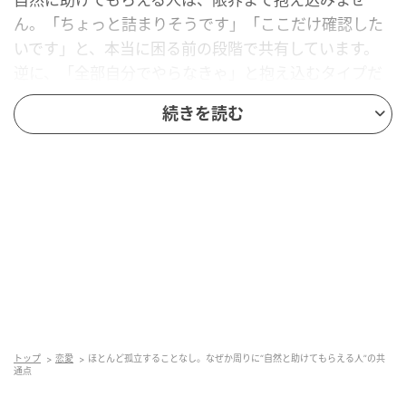
ん。「ちょっと詰まりそうです」「ここだけ確認した
いです」と、本当に困る前の段階で共有しています。
逆に、「全部自分でやらなきゃ」と抱え込むタイプだ
と、周囲は状況が見えず、動きづらいもの。助けても
続きを読む
らいやすい人は、“助けてください”の前段階をつくって
いるのです。
“助けてもらった後”のフォローを欠かさない
自然に助けてもらえる人は、助けてもらった後のフォ
ローを欠かしません。「ありがとうございました」だ
けで終わらせず、「助かりました」「あのおかげで進
みました」と、結果まで伝えています。すると、周囲
も「手伝ってよかった」と感じてくれるもの。逆に、
トップ
恋愛
ほとんど孤立することなし。なぜか周りに“自然と助けてもらえる人”の共
通点
助けてもらったのにフォローをしていないと、周囲は
手を貸す気もなくなっていくでしょう。