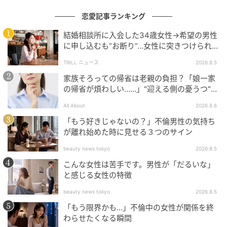
恋愛記事ランキング
結婚相談所に入会した34歳女性→希望の男性
に申し込むも“お断り”…女性に突きつけられた
「高望み」以上の残酷な原因とは？
TRILL ニュース
2026.8.5
家族そろっての帰省は老親の負担？「娘一家
の帰省が煩わしい……」"迎える側の憂うつ"の
正体と対処法
All About
2026.8.6
「もう好きじゃないの？」不倫男性の気持ち
が離れ始めた時に見せる３つのサイン
beauty news tokyo
2026.8.5
こんな女性は苦手です。男性が「だるいな」
と感じる女性の特徴
beauty news tokyo
2026.8.5
「もう限界かも…」不倫中の女性が関係を終
わらせたくなる瞬間