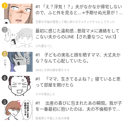
#1 「え？浮気！？」夫がなかなか帰宅しない
ので、ふと外を見ると…→予期せぬ光景が！
｜旦那の不倫が発覚して頭に来たのでメチャ
旦那の不倫が発覚して頭に来たのでメチャクチャにしてやった
クチャにしてやった
最初に感じた違和感…普段マメに連絡をして
こない夫からのLINE【され妻なつこ Vol.1】
され妻なつこ
#1 子どもの実名と顔を晒すママ、大丈夫か
な？なんて心配していたら。
SNSに子供の顔を晒すママ
#1 「ママ、生きてるよね？」寝ていると思
って部屋を開けたら
ママが家出した
#1 出産の喜びに包まれたあの瞬間。我が子
を一番最初に抱いたのは、夫の不倫相手でし
た。
助産師と不倫した夫の末路