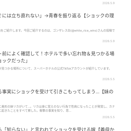
意を女性か…
2026.5.9
ぐには立ち直れない」→青春を振り返る【ショックの理
稿をご紹介します。今回ご紹介するのは、ゴンザレス白(@white_rice_wins)さんの投稿で
2026.5.9
ト前によく確認して！ホテルで多い忘れ物＆見つかる場
ョックだった」
見つかる場所について、スーパーホテルの公式TikTokアカウントが紹介しています。
2026.5.5
る事実にショックを受けて引きこもってしまう…【妹の
に美形の妹リカがいて…。リカは身に覚えのない行為で性病になったことが発覚し、カナ
起きたことをすべて察した。衝撃の事実を知り、思...
2026.5.5
ら「知らない」と言われてショックを受ける嫁【義母か