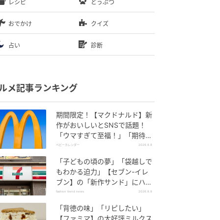
レシピ
どうぶつ
おでかけ
クイズ
占い
診断
ルメ記事ランキング
期間限定！【マクドナルド】新
作がおいしいとSNSで話題！
「ウマすぎて至福！」「期待以
上♡」
ベビーカレンダー
2026.8.8
「子どもの頃の夢」「袋越しで
もわかる迫力」【セブン-イレ
ブン】の「新作サンド」にハマ
りそう！
fashion trend news
2026.8.8
「背徳の味」「リピしたい」
【ファミマ】の大好評ミルクス