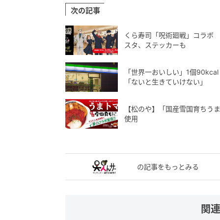
次の記事
くら寿司「呪術廻戦」コラボ 
スタ、ステッカーも
「世界一おいしい」1個90kc
「ないと生きていけない」
【松のや】「国産雪国育ちう
使用
の記事をもっとみる
関