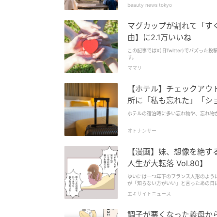
てしまっていませんか？ 男性は自分の厚
beauty news tokyo
マグカップが割れて「す
由】に2.1万いいね
この記事ではX(旧Twitter)でバズった投
す。
ママリ
【ホテル】チェックアウ
所に「私も忘れた」「シ
ホテルの宿泊時に多い忘れ物や、忘れ物が
オトナンサー
【漫画】妹、想像を絶す
人生が大転落 Vol.80】
ゆいには一つ年下のフランス人形のよう
が「知らない方がいい」と言ったあの日に
エキサイトニュース
調子が悪くなった義母か