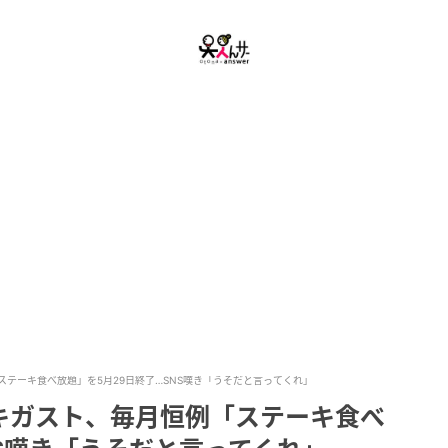
テーキ食べ放題」を5月29日終了…SNS嘆き「うそだと言ってくれ」
キガスト、毎月恒例「ステーキ食べ