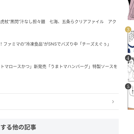
虎杖“黒閃”汁なし担々麺 七海、五条らクリアファイル アク
al！ファミマの“冷凍食品”がSNSでバズり中「チーズえぐぅ」
まトマロースかつ」新発売「うまトマハンバーグ」特製ソースを
連する他の記事