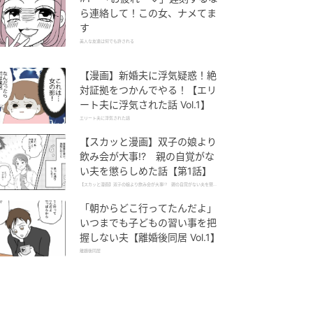
ら連絡して！この女、ナメてま
す
美人な友達は何でも許される
【漫画】新婚夫に浮気疑惑！絶
対証拠をつかんでやる！【エリ
ート夫に浮気された話 Vol.1】
エリート夫に浮気された話
【スカッと漫画】双子の娘より
飲み会が大事!? 親の自覚がな
い夫を懲らしめた話【第1話】
【スカッと漫画】双子の娘より飲み会が大事!? 親の自覚がない夫を懲ら
しめた話
「朝からどこ行ってたんだよ」
いつまでも子どもの習い事を把
握しない夫【離婚後同居 Vol.1】
離婚後同居