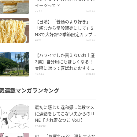
イーツって？
ママテナ
2026.8.8
【日清】「普通のより好き」
「頼むから常設販売にして」S
NSで大好評♡季節限定カップ
ヌードルが発売中！
4MEEE
2026.8.8
【ハワイでしか買えないお土産
3選】自分用にもほしくなる！
実際に贈って喜ばれたおすすめ
はこれ！
リンネル.jp
2026.8.8
気連載マンガランキング
最初に感じた違和感…普段マメ
に連絡をしてこない夫からのLI
NE【され妻なつこ Vol.1】
され妻なつこ
#1 「お疲れ〜♡」遅刻するな