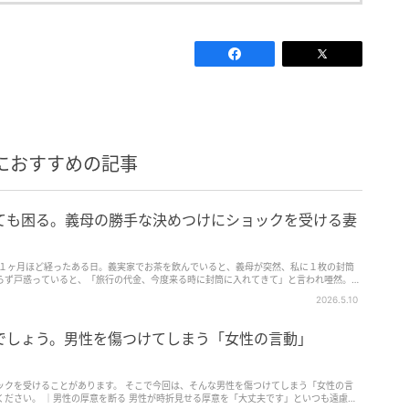
におすすめの記事
ても困る。義母の勝手な決めつけにショックを受ける妻
ら１ヶ月ほど経ったある日。義実家でお茶を飲んでいると、義母が突然、私に１枚の封筒
らず戸惑っていると、「旅行の代金、今度来る時に封筒に入れてきて」と言われ唖然。し
2026.5.10
でしょう。男性を傷つけてしまう「女性の言動」
ックを受けることがあります。 そこで今回は、そんな男性を傷つけてしまう「女性の言
ください。 ｜男性の厚意を断る 男性が時折見せる厚意を「大丈夫です」といつも遠慮し