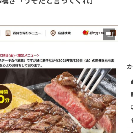
NS嘆き「うそだと言ってくれ」
カ