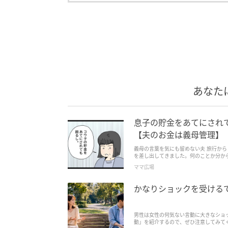
あなた
息子の貯金をあてにされ
【夫のお金は義母管理】
義母の言葉を気にも留めない夫 旅行か
を差し出してきました。何のことか分か
かもそれ...
ママ広場
かなりショックを受ける
男性は女性の何気ない言動に大きなショ
動」を紹介するので、ぜひ注意してみて