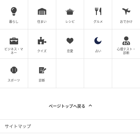
暮らし
住まい
レシピ
グルメ
おでかけ
撮影/杉本大希
シャツやジャケットを「さらっと羽織る」スタイリン
グは、インナーが完成度を左右するといっても過言で
ビジネス・マ
心理テスト・
クイズ
恋愛
占い
ネー
診断
は無いほど。大人はTシャツよりも、程よい抜け感で女
性らしさを出せるインナーが最適解。合わせる羽織を
選ばないスクエアカッティングのニットタンクは、全
スポーツ
診断
40代がおさえておきたい、まさに隠れた名品！
着用：ライター端迫絵実 （158cm・骨格ナチュラル）
ページトップへ戻る
リブニットスクエアネックタンクトップ¥1,490 スウェ
ットバレルアンクルパンツ¥2,990 パジャマショートパ
サイトマップ
ンツ/ストライプ¥1,490 デニムジャケット¥2,990 ギャ
ザーバレエスニーカー¥2,990 （すべてジーユー）※す