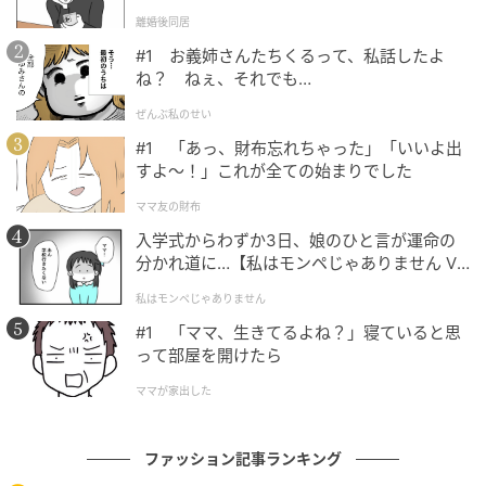
l.1】
離婚後同居
#1 お義姉さんたちくるって、私話したよ
ね？ ねぇ、それでも…
ぜんぶ私のせい
#1 「あっ、財布忘れちゃった」「いいよ出
すよ〜！」これが全ての始まりでした
ママ友の財布
入学式からわずか3日、娘のひと言が運命の
分かれ道に…【私はモンペじゃありません Vo
l.1】
私はモンペじゃありません
今年大流行のレーストップス。それだけに、デザイン
#1 「ママ、生きてるよね？」寝ていると思
の主張が強いと周りとの“かぶり”の印象が気になるけ
って部屋を開けたら
れど、洗練されたあしらいが絶妙！トップスとデニム
ママが家出した
のワンツーコーデで過ごしたい、でも大人の華やぎは
欲しい…そんなシーンにぴったりです。甘さが程よいの
で、学校イベントなどにも◎。
ファッション記事ランキング