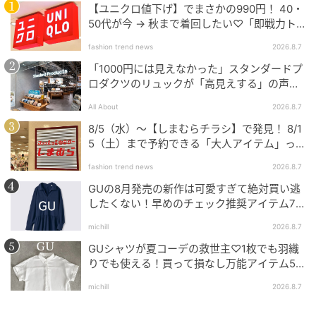
【ユニクロ値下げ】でまさかの990円！ 40・
着用：ライター端迫絵実 （158cm・骨格ナチュラル）
50代が今 → 秋まで着回したい♡「即戦力ト
ップス」
エンブロイダリーブラウス¥3,990（ユニクロ アンド コ
fashion trend news
2026.8.7
ントワー・デ・コトニエ/ユニクロ）バレルレッグジー
「1000円には見えなかった」スタンダードプ
ンズ¥9,990（コントワー・デ・コトニエ）※ブラウ
ロダクツのリュックが「高見えする」の声。
2個購入する人も
ス、ジーンズはMサイズを着用 バッグ、靴（私物）
All About
2026.8.7
8/5（水）〜【しまむらチラシ】で発見！ 8/1
5（土）まで予約できる「大人アイテム」っ
インナー迷子に終止符！色違いで揃えたい
て？
fashion trend news
2026.8.7
GUの8月発売の新作は可愛すぎて絶対買い逃
リブニットスクエアネックタンクトップ
したくない！早めのチェック推奨アイテム7
¥1,490
連発
michill
2026.8.7
GUシャツが夏コーデの救世主♡1枚でも羽織
りでも使える！買って損なし万能アイテム5
選
michill
2026.8.7