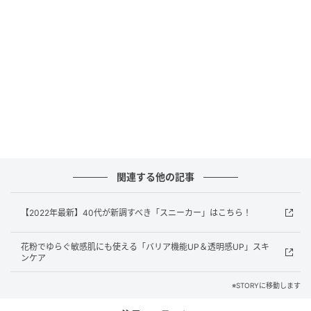
撮影/加治屋圭斗
オシャレ40代からの圧倒的な人気を誇る、UNIQLO：
Cのセンターライン入りスウェットパンツ。すでにベ
ストセラー入りですが、穿いている人を見かけたら
「やっぱりいいな」と思える超名品。全色揃えたくな
りそう！
着用：ライター山本亜矢（158cm・骨格ナチュラル）
関連する他の記事
スウェットストレートパンツ¥3,990 ブロードオーバー
サイズシャツ¥3,990（ともにユニクロ・シー／ユニク
【2022年最新】40代が新調すべき「スニーカー」はこちら！
ロ） ※パンツはMサイズ、シャツはともにLサイズを着
用 バッグ、靴（ともに私物）
花粉でゆらぐ敏感肌にも使える「バリア機能UP＆透明感UP」スキ
ンケア
トレンドのレースは、さりげない主張が絶妙
※STORYに移動します