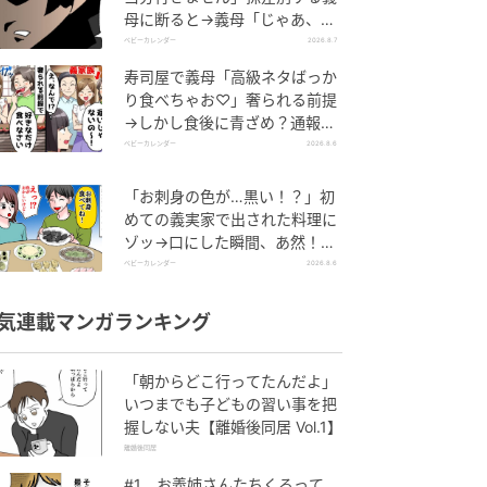
母に断ると→義母「じゃあ、私
は…」妻絶句＜こどおじ義兄＞
ベビーカレンダー
2026.8.7
寿司屋で義母「高級ネタばっか
り食べちゃお♡」奢られる前提
→しかし食後に青ざめ？通報さ
れ警察沙汰！
ベビーカレンダー
2026.8.6
「お刺身の色が…黒い！？」初
めての義実家で出された料理に
ゾッ→口にした瞬間、あ然！刺
身の正体は
ベビーカレンダー
2026.8.6
気連載マンガランキング
「朝からどこ行ってたんだよ」
いつまでも子どもの習い事を把
握しない夫【離婚後同居 Vol.1】
離婚後同居
#1 お義姉さんたちくるって、