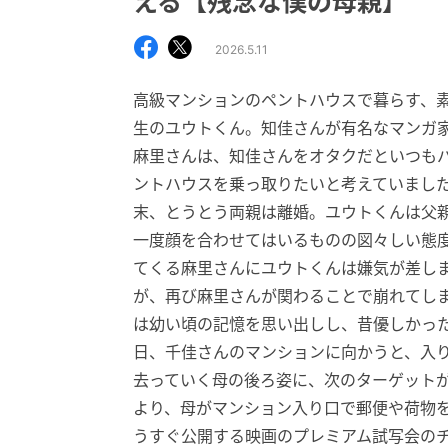
える【残念な僕の母親】
2026.5.11
高級マンションのペントハウスで暮らす、
生のユウトくん。知佳さんが有名なマンガ
麻里さんは、知佳さんをオタクだといつも
ントハウスを乗っ取りたいと考えていまし
末、とうとう両親は離婚。ユウトくんは父
一度顔を合わせてはいるものの図々しい態
てくる麻里さんにユウトくんは嫌気が差し
が、再び麻里さんが関わることで崩れてし
は幼い頃の記憶を思い出しし、昔優しかっ
日、千佳さんのマンションに向かうと、入
去っていく母の後ろ姿に、次のターゲット
より、母がマンション入り口で郵便や荷物
うすぐ公開する映画のプレミアム試写会の