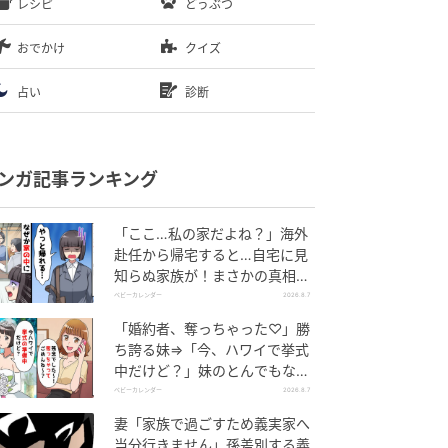
レシピ
どうぶつ
おでかけ
クイズ
占い
診断
ンガ記事ランキング
「ここ…私の家だよね？」海外
赴任から帰宅すると…自宅に見
知らぬ家族が！まさかの真相と
は！？
ベビーカレンダー
2026.8.7
「婚約者、奪っちゃった♡」勝
ち誇る妹⇒「今、ハワイで挙式
中だけど？」妹のとんでもない
勘違いとは
ベビーカレンダー
2026.8.7
妻「家族で過ごすため義実家へ
当分行きません」孫差別する義