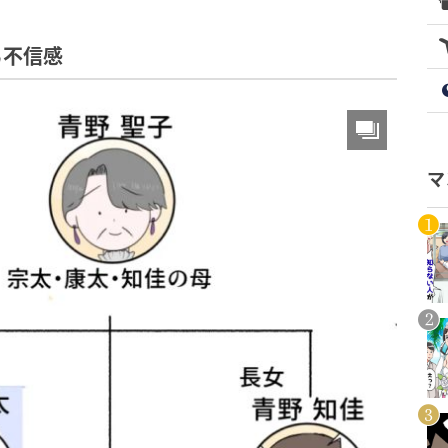
る不信感
マ