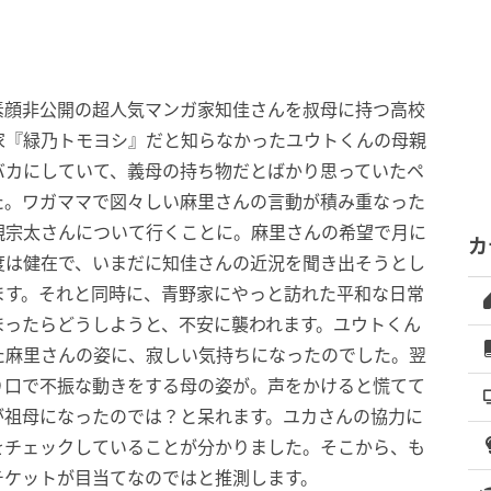
素顔非公開の超人気マンガ家知佳さんを叔母に持つ高校
家『緑乃トモヨシ』だと知らなかったユウトくんの母親
バカにしていて、義母の持ち物だとばかり思っていたペ
た。ワガママで図々しい麻里さんの言動が積み重なった
親宗太さんについて行くことに。麻里さんの希望で月に
カ
度は健在で、いまだに知佳さんの近況を聞き出そうとし
ます。それと同時に、青野家にやっと訪れた平和な日常
まったらどうしようと、不安に襲われます。ユウトくん
た麻里さんの姿に、寂しい気持ちになったのでした。翌
り口で不振な動きをする母の姿が。声をかけると慌てて
が祖母になったのでは？と呆れます。ユカさんの協力に
をチェックしていることが分かりました。そこから、も
チケットが目当てなのではと推測します。