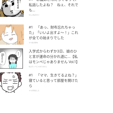
私話したよね？ ねぇ、それで
も…
ぜんぶ私のせい
#1 「あっ、財布忘れちゃっ
た」「いいよ出すよ〜！」これ
が全ての始まりでした
ママ友の財布
入学式からわずか3日、娘のひ
と言が運命の分かれ道に…【私
はモンペじゃありません Vol.1】
私はモンペじゃありません
#1 「ママ、生きてるよね？」
寝ていると思って部屋を開けた
ら
ママが家出した