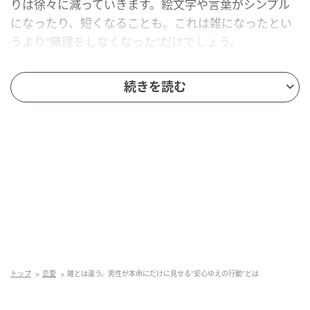
りは徐々に減っていきます。絵文字や言葉がシンプル
になったり、短くなることも。これは雑になったとい
うより“無理をしなくなった”だけでしょう。
“気を遣いすぎない”距離感になる
続きを読む
男性は本命相手には、徐々に細かい気遣いをしなくな
っていきます。無理に場を盛り上げようとしたり、完
璧に振る舞おうとしなくなるでしょう。この変化は、
男性の中であなたとの関係が安定してきたというサイ
ンかもしれません。
“素の表情”を見せることが増える
トップ
恋愛
雑とは違う。男性が本命にだけに見せる“安心ゆえの行動”とは
男性は本命相手には、作った行動ではなく、自然な素
の言動が増えていきます。安心感から気を抜いた状態