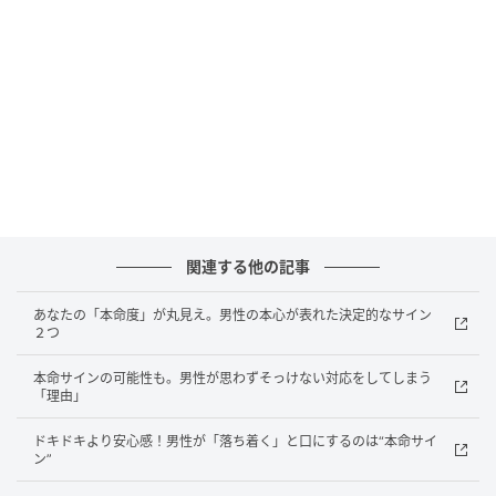
で過ごせるようになって、本来の姿が出てくるので
す。この“素の状態”が続くかどうかも本命サインと言え
るでしょう。
安心ゆえの男性の行動は、一見雑に思えるもの。で
も、それは「無理をしなくても一緒にいられる」とい
う男性の想いの表れかもしれません。 ※画像は生成AI
で作成しています
元記事で読む
関連する他の記事
あなたの「本命度」が丸見え。男性の本心が表れた決定的なサイン
次の記事
２つ
「優しいけど不安…」その違和感、男性の“本
本命サインの可能性も。男性が思わずそっけない対応をしてしまう
気度の差”かもしれない
「理由」
ドキドキより安心感！男性が「落ち着く」と口にするのは“本命サイ
の記事をもっとみる
ン”