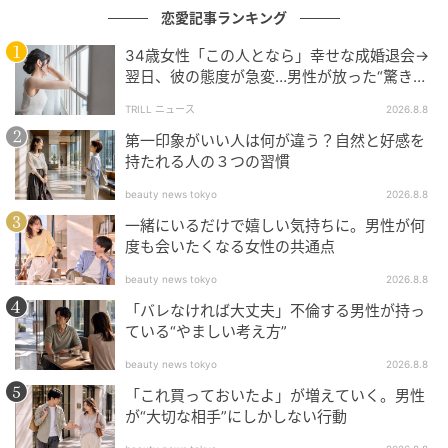
恋愛記事ランキング
34歳女性「この人となら」幸せな成婚退会→
翌日、彼の態度が急変…男性が放った“驚きの
一言”に「誰も信じることができません」
TRILL ニュース
2026.8.8
第一印象がいい人は何が違う？自然と好感を
持たれる人の３つの習慣
beauty news tokyo
2026.8.8
一緒にいるだけで嬉しい気持ちに。男性が何
度も会いたくなる女性の共通点
beauty news tokyo
2026.8.8
「バレなければ大丈夫」不倫する男性が持っ
ている“やましい考え方”
beauty news tokyo
2026.8.8
「これ買っておいたよ」が増えていく。男性
が“大切な相手”にしかしない行動