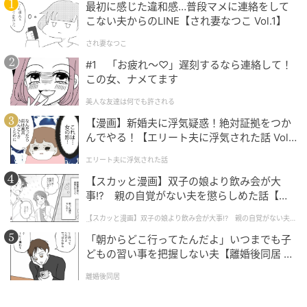
最初に感じた違和感…普段マメに連絡をして
こない夫からのLINE【され妻なつこ Vol.1】
され妻なつこ
#1 「お疲れ〜♡」遅刻するなら連絡して！
この女、ナメてます
美人な友達は何でも許される
【漫画】新婚夫に浮気疑惑！絶対証拠をつか
んでやる！【エリート夫に浮気された話 Vol.
1】
エリート夫に浮気された話
【スカッと漫画】双子の娘より飲み会が大
事!? 親の自覚がない夫を懲らしめた話【第1
話】
【スカッと漫画】双子の娘より飲み会が大事!? 親の自覚がない夫を
懲らしめた話
「朝からどこ行ってたんだよ」いつまでも子
どもの習い事を把握しない夫【離婚後同居 Vo
l.1】
離婚後同居