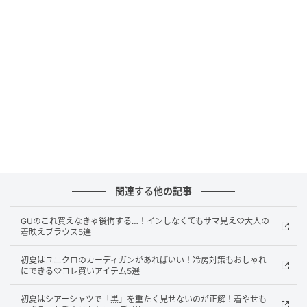
ケアでシワになりにくいのも嬉しいポイント。ゆとり
のあるワイドシルエットがこなれ感をプラスし、今っ
ぽく着こなせます。
配色レイヤード風デザインが映える！スウェッ
トライククルーカーディガン
関連する他の記事
GUのこれ買えなきゃ後悔する…！インしなくてもサマ見え♡大人の
着映えブラウス5選
初夏はユニクロのカーディガンがあればいい！冷房対策もおしゃれ
にできる♡コレ買いアイテム5選
初夏はシアーシャツで「黒」を重たく見せないのが正解！着やせも