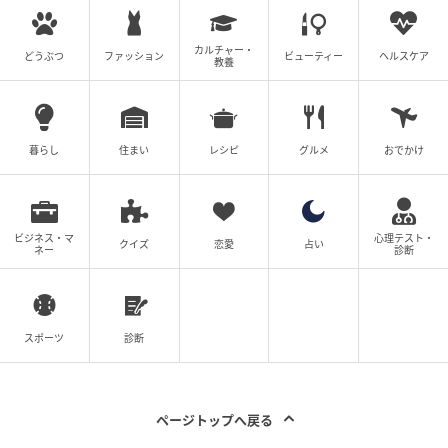
カルチャー・
どうぶつ
ファッション
ビューティー
ヘルスケア
教養
暮らし
住まい
レシピ
グルメ
おでかけ
ビジネス・マ
心理テスト・
クイズ
恋愛
占い
ネー
診断
スポーツ
診断
出典：GLOBAL WORK
ページトップへ戻る
襟付きコンパクトカーディガン/658154