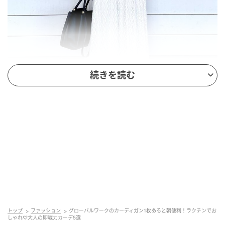
続きを読む
出典：GLOBAL WORK
UVカットカーデ/636776
￥2,990（税込）
さらっとした肌触りの薄手カット素材カーディガン。
トップ
ファッション
グローバルワークのカーディガン1枚あると朝便利！ラクチンでお
UVプロテクト機能付きで紫外線対策もでき、イージー
しゃれ♡大人の即戦力カーデ5選