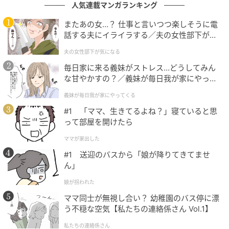
配色レイヤード風デザインが目を引くスウェットライ
人気連載マンガランキング
ククルーカーディガン。着るだけでコーデのポイント
またあの女…？ 仕事と言いつつ楽しそうに電
になり、着映えする1枚です。柔らかな素材感で着心地
話する夫にイライラする／夫の女性部下が気
もよく、1枚でも羽織りとしても幅広く着回せます。
になる（1）【夫婦の危機 まんが】
夫の女性部下が気になる
毎日家に来る義妹がストレス…どうしてみん
涼しげに華やぐ♡洗えるドライメッシュラメカ
な甘やかすの？／義妹が毎日我が家にやって
くる（1）【義父母がシンドイんです！ まん
ーディガン
義妹が毎日我が家にやってくる
が】
#1 「ママ、生きてるよね？」寝ていると思
って部屋を開けたら
ママが家出した
#1 送迎のバスから「娘が降りてきてませ
ん」
娘が拐われた
ママ同士が無視し合い？ 幼稚園のバス停に漂
う不穏な空気【私たちの連絡係さん Vol.1】
私たちの連絡係さん