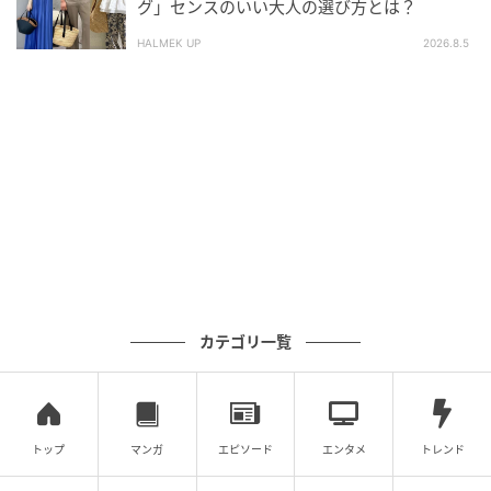
グ」センスのいい大人の選び方とは？
ハイツイストのさらっとした素材を使った、涼しげな
HALMEK UP
2026.8.5
メッシュ柄カーディガン。ほどよいシアー感で透けす
ぎず、コーデを選ばず取り入れやすい1枚です。Vネッ
クですっきり見せて、ラメ入りでさりげない華やかさ
もプラス。
さっと着て今っぽく決まる◎襟付きコンパク
トカーディガン
カテゴリ一覧
トップ
マンガ
エピソード
エンタメ
トレンド