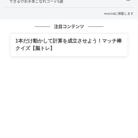
できる♡お手本こなれコーデ5選
※michillに移動します
注目コンテンツ
1本だけ動かして計算を成立させよう！マッチ棒
クイズ【脳トレ】
出典：GLOBAL WORK
スウェットライククルーカーディガン/632604
￥4,490（税込）