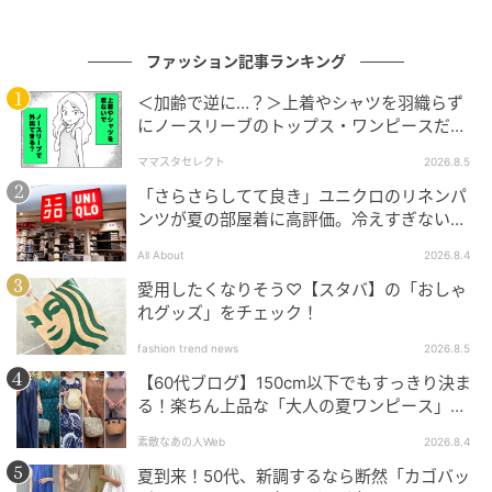
ファッション記事ランキング
＜加齢で逆に…？＞上着やシャツを羽織らず
にノースリーブのトップス・ワンピースだけ
で外出できる？
ママスタセレクト
2026.8.5
「さらさらしてて良き」ユニクロのリネンパ
ンツが夏の部屋着に高評価。冷えすぎない肌
触りが決め手
All About
2026.8.4
愛用したくなりそう♡【スタバ】の「おしゃ
れグッズ」をチェック！
fashion trend news
2026.8.5
出典：GLOBAL WORK
【60代ブログ】150cm以下でもすっきり決ま
る！楽ちん上品な「大人の夏ワンピース」コ
洗えるドライメッシュラメカーディガン/638294
ーデ６選
素敵なあの人Web
2026.8.4
￥4,990（税込）
夏到来！50代、新調するなら断然「カゴバッ