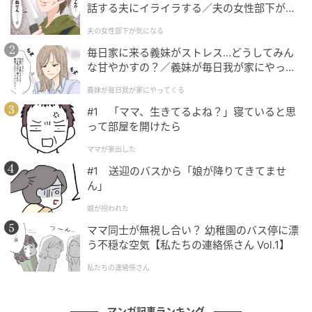
話する夫にイライラする／夫の女性部下が気
になる（1）【夫婦の危機 まんが】
夫の女性部下が気になる
毎日家に来る義妹がストレス…どうしてみん
な甘やかすの？／義妹が毎日我が家にやって
くる（1）【義父母がシンドイんです！ まん
義妹が毎日我が家にやってくる
が】
#1 「ママ、生きてるよね？」寝ていると思
エキサイトニュース
って部屋を開けたら
ママが家出した
#1 送迎のバスから「娘が降りてきてませ
ん」
娘が拐われた
ママ同士が無視し合い？ 幼稚園のバス停に漂
う不穏な空気【私たちの連絡係さん Vol.1】
私たちの連絡係さん
マンガ記事ランキング