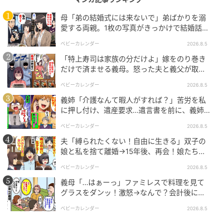
母「弟の結婚式には来ないで」弟ばかりを溺
愛する両親。1枚の写真がきっかけで結婚話が
エキサイトニュース
なくなったワケ
ベビーカレンダー
2026.8.5
「特上寿司は家族の分だけよ」嫁をのり巻き
だけで済ませる義母。怒った夫と義父が取っ
た行動とは
ベビーカレンダー
2026.8.5
義姉「介護なんて暇人がすれば？」苦労を私
に押し付け、遺産要求…遺言書を前に、義姉
が顔面蒼白のワケ
ベビーカレンダー
2026.8.5
夫「縛られたくない！自由に生きる」双子の
娘と私を捨て離婚→15年後、再会！娘たち
「あんた誰？」論破された元夫は
ベビーカレンダー
2026.8.5
義母「…はぁーっ」ファミレスで料理を見て
グラスをダンッ！激怒→なんで？会計後に知
った暗黙のルール
エキサイトニュース
ベビーカレンダー
2026.8.5