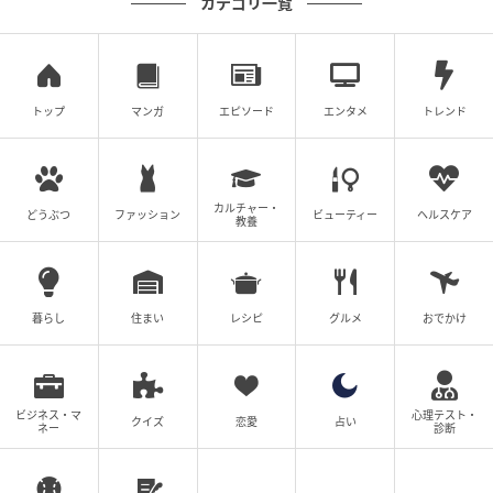
大輝から激しい葛藤をぶつけられながらも、「悪いの
カテゴリ一覧
は自分。ヤクザの母親を持って迷惑をかけたことをお
詫びしたい」と、まこは大輝がチャンピオンになるま
で支援を続けることにした。更生支援関係の仕事をし
トップ
マンガ
エピソード
エンタメ
トレンド
ているが収入は少なく、大輝の生活費を捻出するため
に、大切な指輪を売ったり、姫路本部への清掃も在来
線で行き来したりするなど節約に励んだ。それでも追
いつかず、ついにはハローワークの紹介で内装会社の
カルチャー・
どうぶつ
ファッション
ビューティー
ヘルスケア
教養
面接を受け、パート社員として働くことになった。毎
朝4時起きの生活が続き、体調を崩すこともあったが、
念願の初給料を手にすることができた。「これで大輝
暮らし
住まい
レシピ
グルメ
おでかけ
に恩返しができる」…。しかし、事態は思わぬ展開へ
と転がる。
ビジネス・マ
心理テスト・
クイズ
恋愛
占い
ネー
診断