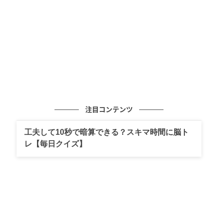
会を果たした元女ヤクザの西村まこ（59）。大輝の格
闘技世界デビューへの支援と引き換えに、念願の再会
を果たしたが、またも苦難の連続が待ち受ける。
母親に戻ろうと、もがき続ける元女ヤクザの懺悔の
日々。ありのままの姿に完全密着。人間性を取り戻す
ために必要な強さとは何なのか？ そして、激しく乱れ
合う親子の愛憎劇を通じて、家族の絆の意義を問いか
ける。
注目コンテンツ
■格闘技世界デビューに向け親子スタート しかし多額
工夫して10秒で暗算できる？スキマ時間に脳ト
の借金が…
レ【毎日クイズ】
10年ぶりの再会を果たした、まこと大輝。海外デビュ
ーに向け、まこの幅広いツテを使ってスポンサーを集
めたり、名だたる有名格闘家を大輝に紹介して稽古を
させるなど、親子の協力関係は微妙ながらも順調にス