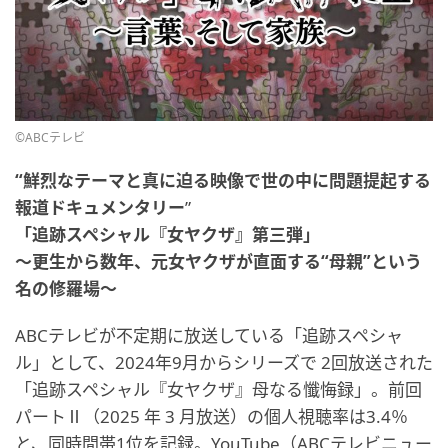
©ABCテレビ
“鮮烈なテーマと真に迫る映像で世の中に問題提起する
報道ドキュメンタリー
”
「追跡スペシャル『女ヤクザ』第三弾」
〜更生から数年、元女ヤクザが直面する“母親”という
名の修羅場〜
ABCテレビが不定期に放送している「追跡スペシャ
ル」として、2024年9月からシリーズで 2回放送された
「追跡スペシャル『女ヤクザ』母なる懺悔録」。前回
パートⅡ（2025 年 3 月放送）の個人視聴率は3.4％
と、同時間帯1位を記録。YouTube（ABCテレビニュー