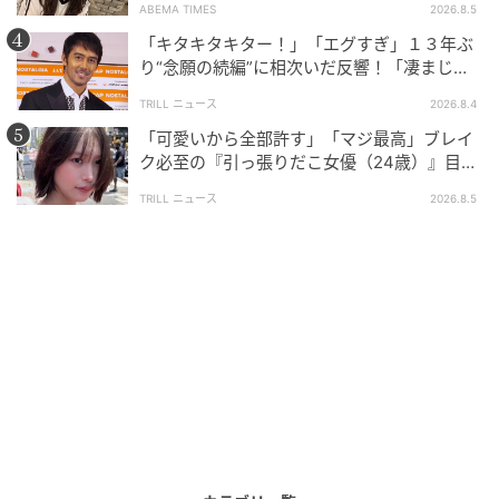
ABEMA TIMES
2026.8.5
る」と、ヤクザだった母を持つことへの「やるせない
「キタキタキター！」「エグすぎ」１３年ぶ
葛藤」を吐露するのであった。
り“念願の続編”に相次いだ反響！「凄まじく
面白い」“賞 総なめ”『伝説級ドラマ』
TRILL ニュース
2026.8.4
「可愛いから全部許す」「マジ最高」ブレイ
ク必至の『引っ張りだこ女優（24歳）』目が
離せない“圧巻ショット”に「か、かわいい」
TRILL ニュース
2026.8.5
©ABCテレビ
■「悪いのは自分。大輝に迷惑をかけたお詫びがした
い」 自ら働きに出ることに