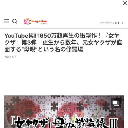
YouTube累計650万超再生の衝撃作！『女ヤ
クザ』第3弾 更生から数年、元女ヤクザが直
面する“母親”という名の修羅場
2026.5.8