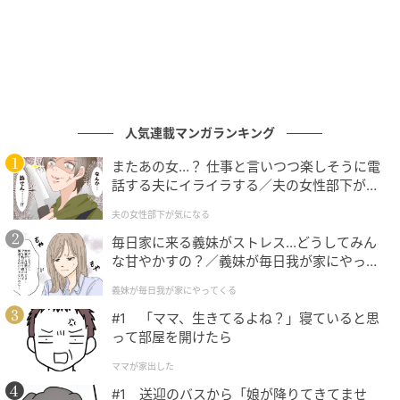
タートしたかに見えた。ところが、世界デビューに向
け思うように練習が進まない大輝。格闘家として芽が
出ずに多額の借金だけが膨らんでいたことが発覚し、
引っ越したばかりの部屋も追い出されそうになってい
た。そんな中、まこは有名格闘家のツテで大輝に格闘
技と両立できるような仕事を紹介するが、大輝は「給
人気連載マンガランキング
料が安い」という理由で、内緒で断ってしまってい
またあの女…？ 仕事と言いつつ楽しそうに電
た。
話する夫にイライラする／夫の女性部下が気
になる（1）【夫婦の危機 まんが】
夫の女性部下が気になる
毎日家に来る義妹がストレス…どうしてみん
な甘やかすの？／義妹が毎日我が家にやって
くる（1）【義父母がシンドイんです！ まん
義妹が毎日我が家にやってくる
が】
#1 「ママ、生きてるよね？」寝ていると思
って部屋を開けたら
ママが家出した
#1 送迎のバスから「娘が降りてきてませ