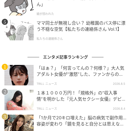
ん」
©ABCテレビ
娘が拐われた
■まこと大輝が直接対決！「母親を信じられない理
ママ同士が無視し合い？ 幼稚園のバス停に漂
由」を激白
う不穏な空気【私たちの連絡係さん Vol.1】
私たちの連絡係さん
自らの努力を踏みにじられる形になったまこ。再会か
ら半年が経ってついに大輝と初めて１対１で話し合い
エンタメ記事ランキング
の場を持つことになったが、激しい言い合いに終始し
てしまう。ついには、大輝は「なぜ自分たちが母親で
「はぁ？」「何言ってんの？何様？」大人気
なく父親についていったのか分かっているのか！」と
アダルト女優が“激怒”した、ファンからの
【質問】とは
積年の思いをぶつける始末。まこは返す言葉を失って
TRILL ニュース
2026.8.5
しまう。母親との関係についてカメラの前で語ること
１本１０００万円！「規格外」の“収入事
を嫌っていた大輝だったが、取材班と心の交流が進
情”を明かした『元人気セクシー女優』デビュ
み、初めて真意を告白。まこへの感謝を示しつつも
ー作が“１０万本”を記録した逸材
TRILL ニュース
2026.8.4
「50歳を過ぎて『更生しました』って言われても信じ
「1か月で20キロ増えた」脳の病気で副作用…
られない、また昔のように、いつコロっと変わるか分
容姿が変わり「鏡を見ると自分とは思えなか
からない」「自分の身を守るために距離を置いてい
った」壮絶な闘病生活明かす