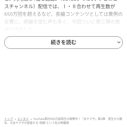
スチャンネル）配信では、Ⅰ・Ⅱ合わせて再生数が
650万回を超えるなど、長編コンテンツとしては異例の
反響に。続編を望む声も多く、今回ついに第三弾の放
送が決定した。
続きを読む
©ABCテレビ
トップ
エンタメ
YouTube累計650万超再生の衝撃作！『女ヤクザ』第3弾 更生から数
一昨年暮れ、長男・大輝（29）とおよそ10年ぶりの再
年、元女ヤクザが直面する“母親”という名の修羅場