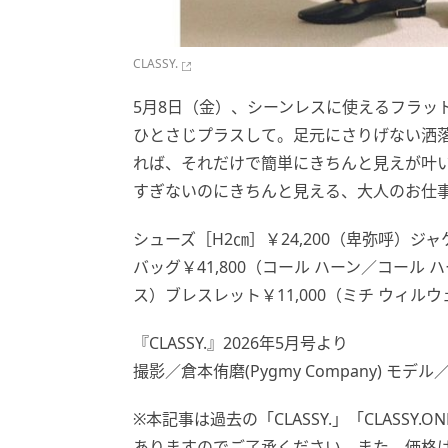
CLASSY.
5月8日（金）、シーンレスに使えるフラッ
ひとさじプラスして。足元にさりげない洒
れば、それだけで簡単にきちんと見えが叶
すぎないのにきちんと見える、大人のお仕
シューズ［H2㎝］￥24,200（卑弥呼）ジャケ
バッグ￥41,800（コール ハーン／コール ハ
ス）ブレスレット￥11,000（ミチ ウィル
『CLASSY.』2026年5月号より
撮影／倉本侑磨(Pygmy Company) モ
※本記事は過去の「CLASSY.」「CLASS
ありますのでご了承ください。また、価格