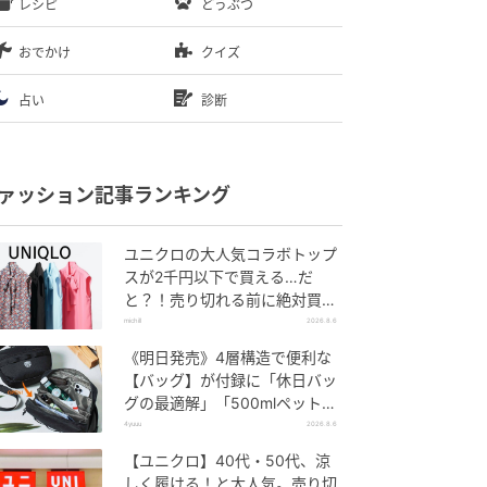
レシピ
どうぶつ
おでかけ
クイズ
占い
診断
ァッション記事ランキング
ユニクロの大人気コラボトップ
スが2千円以下で買える…だ
と？！売り切れる前に絶対買
い！
michill
2026.8.6
《明日発売》4層構造で便利な
【バッグ】が付録に「休日バッ
グの最適解」「500mlペットボ
トルも入る」
4yuuu
2026.8.6
【ユニクロ】40代・50代、涼
しく履ける！と大人気。売り切