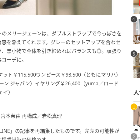
トのメリージェーンは、ダブルストラップで今っぽさを
落感を添えてくれます。グレーのセットアップを合わせ
い、黒小物で全体を引き締めればバランスも◎。頑張り
事コーデに。
ット￥115,500ワンピース￥93,500（ともにマリハ）
ーン ジャパン）イヤリング￥26,400（yuma／ロード
ウェイ）
人
デル／宮本茉由 再構成／岩松真理
Y.ONLINE」の記事を再編集したものです。完売の可能性が
は掲載当時の価格です。