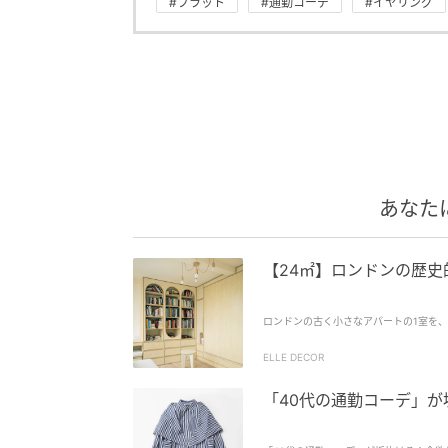
#フラット
#通勤コーデ
#イヤリング
あなた
【24㎡】ロンドンの歴
ロンドンの古く小さなアパートの1室を、
ELLE DECOR
「40代の通勤コーデ」