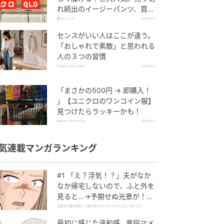
れ続出のイージーパンツ、買っ
てみた！
暮らしニスタ
2026.8.6
センスがいい人はここが違う。
「おしゃれで素敵」と思われる
人の３つの習慣
beauty news tokyo
2026.8.6
「まさかの500円 → 即購入！
」【ユニクロのワンコイン服】
見つけたらラッキーかも！
fashion trend news
2026.8.6
気連載マンガランキング
#1 「え？浮気！？」夫がなか
なか帰宅しないので、ふと外を
見ると…→予期せぬ光景が！｜
旦那の不倫が発覚して頭に来た
旦那の不倫が発覚して頭に来たのでメチャクチャにしてやった
のでメチャクチャにしてやった
最初に感じた違和感…普段マメ