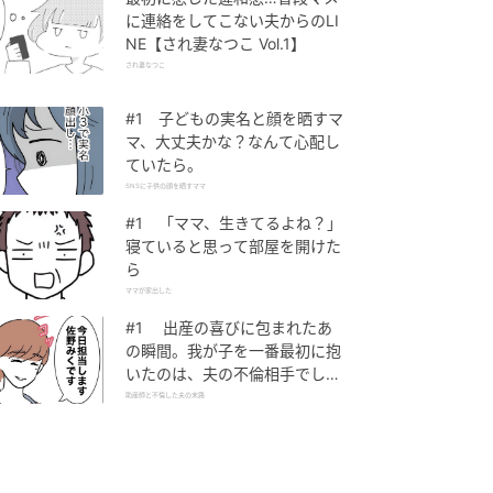
に連絡をしてこない夫からのLI
NE【され妻なつこ Vol.1】
され妻なつこ
#1 子どもの実名と顔を晒すマ
マ、大丈夫かな？なんて心配し
ていたら。
SNSに子供の顔を晒すママ
#1 「ママ、生きてるよね？」
寝ていると思って部屋を開けた
ら
ママが家出した
#1 出産の喜びに包まれたあ
の瞬間。我が子を一番最初に抱
いたのは、夫の不倫相手でし
た。
助産師と不倫した夫の末路