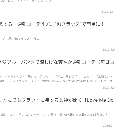
欲しいトレンド「ネイビーアイテム」３選
2026.5.11
えする」通勤コーデ４選。“旬ブラウス”で簡単に！
ーデ４選。“旬ブラウス”で簡単に！
2026.5.9
ス♡ブルーパンツで涼しげな爽やか通勤コーデ【毎日コ
毎日ピックアップ！「明日なに着よう？」「どんな服が流行ってるの？」「季節感にあっ
ときは、ここをチェック！きっと、参考になる着こなしが見つかるはず♡これでもう、毎朝
2026.5.6
は誰にでもフラットに接すると運が開く【Love Me Do
もっと楽しくなる、前向きなメッセージをお届け。蠍座の5月1日～5月15日の運勢はこちら！
2026.5.1