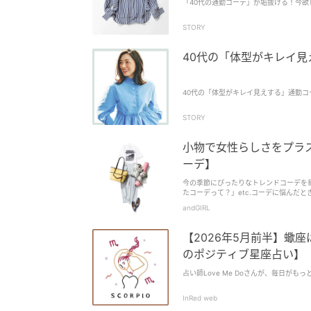
「40代の通勤コーデ」が垢抜ける！今
STORY
40代の「体型がキレイ見
40代の「体型がキレイ見えする」通勤コ
STORY
小物で女性らしさをプラ
ーデ】
今の季節にぴったりなトレンドコーデを
たコーデって？」etc.コーデに悩んだ
コーデに困る心配なし！
andGIRL
【2026年5月前半】蠍座
のポジティブ星座占い】
占い師Love Me Doさんが、毎日が
InRed web