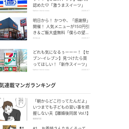
認めた♡「激うまスイーツ」
fashion trend news
2026.8.7
明日から！ かつや、「感謝祭」
開催！ 人気メニューが150円引
き＆ご飯大盛無料「僕らの望ん
だ感謝祭だ」
All About
2026.8.7
どれも気になるぅーーー！【セ
ブン-イレブン】見つけたら買
ってほしい！「新作スイーツ」
fashion trend news
2026.8.7
気連載マンガランキング
「朝からどこ行ってたんだよ」
いつまでも子どもの習い事を把
握しない夫【離婚後同居 Vol.1】
離婚後同居
#1 お義姉さんたちくるって、