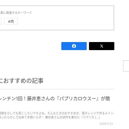
記事に関連するキーワード
#肉
におすすめの記事
レンチン1回！藤井恵さんの『パプリカロウスー』が簡
時間を少しでも短くしたいですよね。そんなときのおすすめが、電子レンジで作るメイン
たらかしで出来て手間いらず！ 藤井恵さんが試作を重ねた『パプリカ [...]
2026.5.12