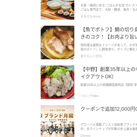
大阪・梅田にある“ごはんが主役”のレス
ごはん専門店で、大阪・難波、東京・丸の
め、現在もランチは平日でも行列ができ
るるぶ＆more.
【魚でポトフ】鯛の切り
きのコク！【お肉より旨い
魚料理は面倒なイメージがあって、わが
菜のポトフ」に興味津々。ポトフに鯛を
みたい・・・
あたらしい日日
【中野】創業35年以上の
イクアウトOK）
創業35年以上の老舗韓国焼肉店【焼肉 
リビングWeb
クーポンで追加12,000
グローバル電動アシスト自転車ブランドA
中。全ラインナップが対象の史上最大級割引に
Dtimes