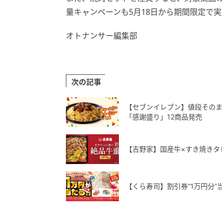
量キャンペーンも5月18日から期間限定で
オトナンサー編集部
次の記事
【セブンイレブン】値段そのまま
「感謝盛り」12商品発売
【吉野家】国産牛×すき焼きタ
【くら寿司】割引券“1万円分