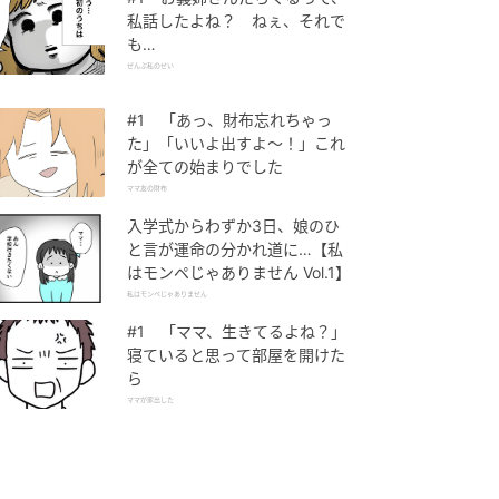
私話したよね？ ねぇ、それで
も…
ぜんぶ私のせい
#1 「あっ、財布忘れちゃっ
た」「いいよ出すよ〜！」これ
が全ての始まりでした
ママ友の財布
入学式からわずか3日、娘のひ
と言が運命の分かれ道に…【私
はモンペじゃありません Vol.1】
私はモンペじゃありません
#1 「ママ、生きてるよね？」
寝ていると思って部屋を開けた
ら
ママが家出した