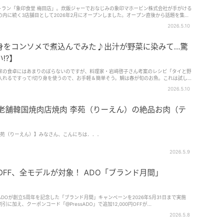
トラン「象印食堂 梅田店」。炊飯ジャーでおなじみの象印マホービン株式会社が手がける
内に続く3店舗目として2026年2月にオープンしました。オープン直後から話題を集
る人気ぶり。今回は、そんな注目店へうかがってきました！
2026.5.10
身をコンソメで煮込んでみた♪出汁が野菜に染みて…驚
!?】
家の食卓にはあまりのぼらないのですが、料理家・岩﨑啓子さん考案のレシピ「タイと野
入れるですって!切り身を使うので、お手軽＆簡単そう。鯛は春が旬のお魚。これは試して
2026.5.10
老舗韓国焼肉店焼肉 李苑（りーえん）の絶品お肉（テ
李苑（りーえん）】みなさん、こんにちは．．．
2026.5.9
円OFF、全モデルが対象！ ADO「ブランド月間」
DOが創立5周年を記念した「ブランド月間」キャンペーンを2026年5月31日まで実施
加え、クーポンコード「@PressADO」で追加12,000円OFFが...
2026.5.8