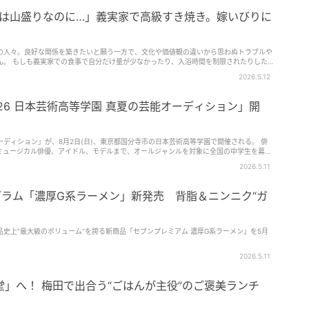
夫は山盛りなのに…」義実家で高級すき焼き。嫁いびりに
の人々。良好な関係を築きたいと願う一方で、文化や価値観の違いから思わぬトラブルや
されたりした
近よく読まれた「義実家で困惑した出来事」に
2026.5.12
に思える義母の行動……その意図とは！？
26 日本芸術高等学園 真夏の芸能オーディション」開
オーディション」が、8月2日(日)、東京都国分寺市の日本芸術高等学園で開催される。 俳
ミュージカル俳優、アイドル、モデルまで、オールジャンルを対象に全国の中学生を募
、芸能に興味がある全国の中学生に、多数の芸能事務所とのマッチングの場を提供する。参
2026.5.11
る人材を育成するため創立された芸能学校。7割以上がエンタメ科目となっている。半世
してきた。 中学生を対象としたオーディションを開催 今回、
グラム「濃厚G系ラーメン」新発売 背脂＆ニンニク“ガ
能オーディション」が開催される。現在、参加者を募集している。応募資格は中学1年生～3年
切りは7月27日(月)。 オーディション内容は30秒間のパフォーマ
ど、自分の一番自信のあるジャンルで勝負できる。何をするかは自分次第だ。ただし、音
史上“最大級のボリューム”を誇る新商品「セブンプレミアム 濃厚G系ラーメン」を5月
過程における会場への交通費は各自の負担となる。 また、X、Instagram、
、ブログ、その他の媒体で、合否や審査に関するいかなる投稿も固く禁じられている。詳しい情
2026.5.11
場所：
tps://ngk.nichigei.ac.jp/audition 日本芸術高等学園HP：
」へ！ 梅田で出合う“ごはんが主役”のご褒美ランチ
https://ngk.nichigei.ac.jp 日本芸術高等学園Instagram：https://www.instagram.com/nichigei_photography (ソルトピーチ)