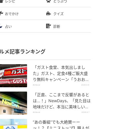
レシピ
どうぶつ
おでかけ
クイズ
占い
診断
ルメ記事ランキング
「ガスト食堂、本気出しまし
た」ガスト、定食4種ご飯大盛
り無料キャンペーン「うおおお
おおうまそう」
All About
2026.8.6
「正直、ここまで反響があると
は…！」NewDays、「見た目は
地味だけど、本当に美味しい」
話題の弁当が再登場
All About
2026.8.7
“あの番組”でも大絶賛ーー
ッ！？【ミニストップ】職人が