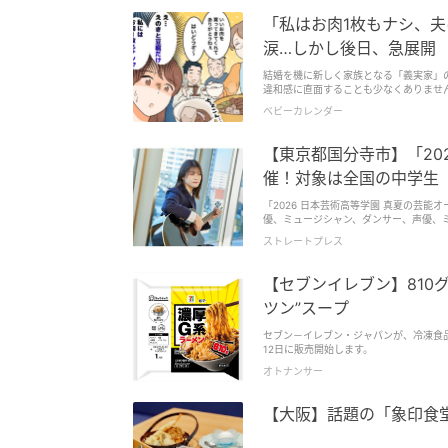
「私はお肉1枚もナシ、
涙…しかし後日、急展開
結婚を機に新しく家族となる「義実家」
違和感に直面することも少なくありません。 もしも義実家での食事で自分だけ量が少なかったり、入浴時間を制限
ら「これって嫁いびり！？」と不安になってしまいますよね。 そこで今回は、最
ベビーカレンダー
まつわる体験談をご紹介します。意地悪
【東京都国分寺市】「20
催！対象は全国の中学生
「2026 日本芸術高等学園 真夏の芸能
優、ミュージシャン、ダンサー、声優、
集。100社以上の事務所が参加予定で
ストレートプレス
加費は無料だ。 日本芸術高等学園について 日本芸術高等学園は、俳優、ミュージシャン、ダンサー、声優、ミュージカル俳優な
ど、エンターテインメント業界で活躍す
紀の長きにわたり、才能あふれるエンターテイナーたちを大勢輩出
【セブンイレブン】810
「2026 日本芸術高等学園 真夏の芸
生で、特定の芸能プロダクションに所属していない人。応募締め
ツン”スープ
ンスで、歌、楽器演奏、演技、ダンスな
源の使用はできない。 なお、必ず保護者の同意を得た上でエントリーする必要がある。今回のオーディション応募による審査費
セブン－イレブン・ジャパンが、冷凍食品
用は一切発生しないが、審査会場への移動など、審査
12日に販売開始します。
TikTokなどのSNSやウェブサイト
オトナンサー
報は、下記の詳細ページから確認を。 「2026 日本芸術高等学園 真夏の芸能オーディション」はもちろん、この機会に日本芸術
高等学園についてもチェックしてみては。 ■2026 日本芸術高等学園 真夏の芸能オーディション 開催日：8月2日(日) 開催
日本芸術高等学園 住所：東京都国分寺市泉町2-10-6 詳細：ht
【大阪】話題の「象印食堂