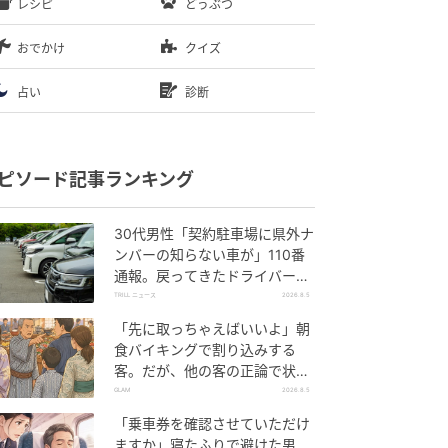
レシピ
どうぶつ
おでかけ
クイズ
占い
診断
ピソード記事ランキング
30代男性「契約駐車場に県外ナ
ンバーの知らない車が」110番
通報。戻ってきたドライバー
の“言い分”に「口論になった」
TRILL ニュース
2026.8.5
「先に取っちゃえばいいよ」朝
食バイキングで割り込みする
客。だが、他の客の正論で状況
が一変
GLAM
2026.8.5
「乗車券を確認させていただけ
ますか」寝たふりで避けた男