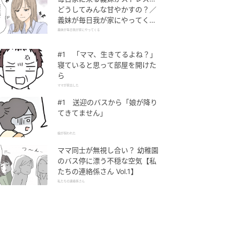
どうしてみんな甘やかすの？／
義妹が毎日我が家にやってくる
（1）【義父母がシンドイんで
義妹が毎日我が家にやってくる
す！ まんが】
#1 「ママ、生きてるよね？」
寝ていると思って部屋を開けた
ら
ママが家出した
#1 送迎のバスから「娘が降り
てきてません」
娘が拐われた
ママ同士が無視し合い？ 幼稚園
のバス停に漂う不穏な空気【私
たちの連絡係さん Vol.1】
私たちの連絡係さん