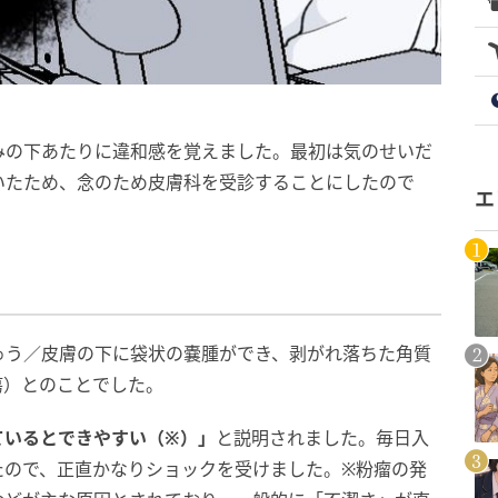
みの下あたりに違和感を覚えました。最初は気のせいだ
いたため、念のため皮膚科を受診することにしたので
エ
ゅう／皮膚の下に袋状の嚢腫ができ、剥がれ落ちた角質
瘍）とのことでした。
ているとできやすい（※）」
と説明されました。毎日入
たので、正直かなりショックを受けました。※粉瘤の発