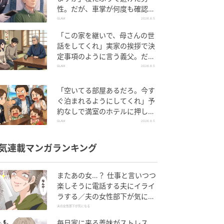
性。だが、車掌が何度も確認し
た結果
GLAM
2026.8.5
「この家を継いで、母さんの世
話をしてくれ」実家の挨拶で決
定事項のように言う義父。だ
が、普段は反論しない夫が言っ
GLAM
2026.8.5
てくれた一言
「空いてる部屋あるだろ。今す
ぐ泊まれるようにしてくれ」予
約なしで満室のホテルに押しか
けた家族。だが、責任者の対応
GLAM
2026.8.5
で状況が一変
気連載マンガランキング
またあの女…？ 仕事と言いつつ
楽しそうに電話する夫にイライ
ラする／夫の女性部下が気にな
る（1）【夫婦の危機 まんが】
夫の女性部下が気になる
毎日家に来る義妹がストレス…